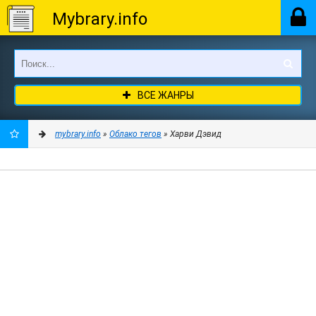
Mybrary.info
ВСЕ ЖАНРЫ
mybrary.info
»
Облако тегов
» Харви Дэвид
ДОБАВИТЬ
В
ЗАКЛАДКИ