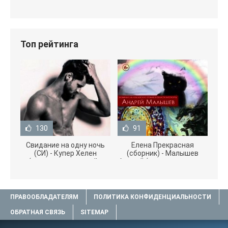
Топ рейтинга
130
91
Свидание на одну ночь
Елена Прекрасная
(СИ) - Купер Хелен
(сборник) - Малышев
(читать книги онлайн
Андрей (книги полностью
бесплатно без
.txt) 📗
ПРАВООБЛАДАТЕЛЯМ
ПОЛИТИКА КОНФИДЕНЦИАЛЬНОСТИ
ОБРАТНАЯ СВЯЗЬ
SITEMAP