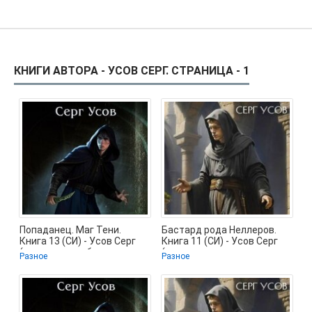
КНИГИ АВТОРА - УСОВ СЕРГ. СТРАНИЦА - 1
Попаданец. Маг Тени.
Бастард рода Неллеров.
Книга 13 (СИ) - Усов Серг
Книга 11 (СИ) - Усов Серг
(читать книги бесплатно
(книги полностью
Разное
Разное
.txt,
бесплатно