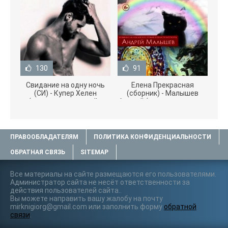
130
91
Свидание на одну ночь
Елена Прекрасная
(СИ) - Купер Хелен
(сборник) - Малышев
(читать книги онлайн
Андрей (книги полностью
бесплатно без
.txt) 📗
ПРАВООБЛАДАТЕЛЯМ
ПОЛИТИКА КОНФИДЕНЦИАЛЬНОСТИ
ОБРАТНАЯ СВЯЗЬ
SITEMAP
Все материалы на сайте размещаются его пользователями.
Администратор сайта не несёт ответственности за
действия пользователей сайта..
Вы можете направить вашу жалобу на почту
mirknigiorg@gmail.com или заполнить форму
обратной
связи
.