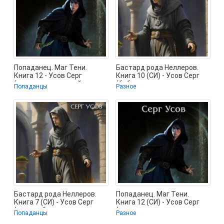
Попаданец. Маг Тени.
Бастард рода Неллеров.
Книга 12 - Усов Серг
Книга 10 (СИ) - Усов Серг
(читать книгу онлайн
(библиотека книг
Попаданцы
Разное
бесплатно
бесплатно без
Бастард рода Неллеров.
Попаданец. Маг Тени.
Книга 7 (СИ) - Усов Серг
Книга 12 (СИ) - Усов Серг
(читать бесплатно книги
(книги хорошего качества
Попаданцы
Разное
без
TXT,