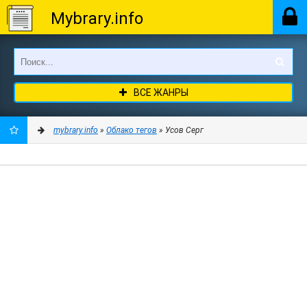
Mybrary.info
ВСЕ ЖАНРЫ
mybrary.info
»
Облако тегов
» Усов Серг
ДОБАВИТЬ
В
ЗАКЛАДКИ