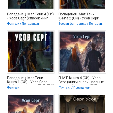
Попаданец. Маг Тени 4 (СИ)
Попаданец. Маг Тени.
- Усов Серг (список книг
Книга 2 (СИ) - Усов Серг
.TXT, .FB2) 📗
(книги хорошего качества
Фэнтези / Попаданцы
Боевая фантастика / Попаданцы / Фэнтези
.TXT,
Попаданец. Маг Тени.
П. МТ. Книга 4 (СИ) - Усов
Книга 1 (СИ) - Усов Серг
Серг (книги онлайн полные
(библиотека книг .TXT, .FB2)
версии бесплатно TXT,
Фэнтези
Фэнтези / Попаданцы
📗
FB2)