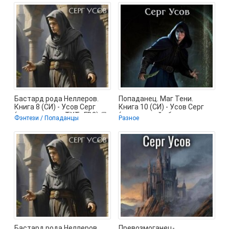
Бастард рода Неллеров.
Попаданец. Маг Тени.
Книга 8 (СИ) - Усов Серг
Книга 10 (СИ) - Усов Серг
(читать книги .TXT, .FB2) 📗
(книги онлайн бесплатно
Фэнтези / Попаданцы
Разное
TXT,
Бастард рода Неллеров.
Превозмоганец-