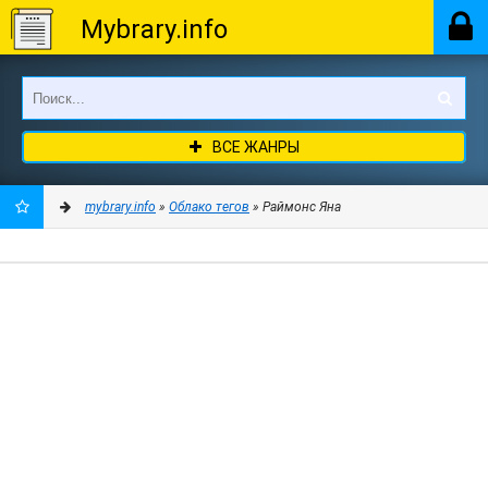
Mybrary.info
ВСЕ ЖАНРЫ
mybrary.info
»
Облако тегов
» Раймонс Яна
ДОБАВИТЬ
В
ЗАКЛАДКИ