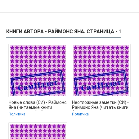
КНИГИ АВТОРА - РАЙМОНС ЯНА. СТРАНИЦА - 1
Новые слова (СИ) - Раймонс
Неотложные заметки (СИ) -
Яна (читаемые книги
Раймонс Яна (читать книги
читать онлайн бесплатно
бесплатно полностью
Политика
Политика
полные
.TXT) 📗