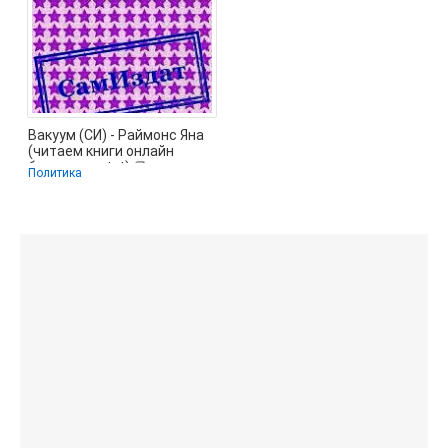
Вакуум (СИ) - Раймонс Яна
(читаем книги онлайн
бесплатно .txt) 📗
Политика