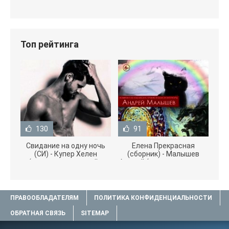
Топ рейтинга
130
91
Свидание на одну ночь
Елена Прекрасная
(СИ) - Купер Хелен
(сборник) - Малышев
(читать книги онлайн
Андрей (книги полностью
бесплатно без
.txt) 📗
ПРАВООБЛАДАТЕЛЯМ
ПОЛИТИКА КОНФИДЕНЦИАЛЬНОСТИ
ОБРАТНАЯ СВЯЗЬ
SITEMAP