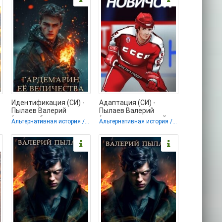
Идентификация (СИ) -
Адаптация (СИ) -
Пылаев Валерий
Пылаев Валерий
(читать бесплатно
(читать книги онлайн
Альтернативная история / Попаданцы
Альтернативная история / Попаданцы / Городское фэнтези
полные книги .txt, .fb2)
бесплатно полностью
📗
без