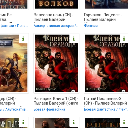
рин Ее
Велесова ночь (СИ) -
Горчаков. Лицеист -
тва.
Пылаев Валерий
Пылаев Валерий
ция - Пылаев
(читаемые книги
(бесплатные книги
Городское фэнтези / Попаданцы
Альтернативная история / Попаданцы
Фэнтези
(серия книг
читать онлайн
полный формат txt,
📗
бесплатно
fb2) 📗
р (СИ) -
Рагнарёк. Книга 1 (СИ) -
Пятый Посланник-3
Валерий
Пылаев Валерий (книга
(СИ) - Пылаев Валерий
книги онлайн
читать онлайн
(читать хорошую книг
Попаданцы / Альтернативная история
Боевая фантастика
Боевая фантастика / Ф
ерсии .TXT,
бесплатно без
полностью .txt) 📗