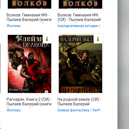
Волков. Гимназия №6 -
Волков. Гимназия №6
Пылаев Валерий (книги
(СИ) - Пылаев Валерий
регистрация онлайн
(лучшие бесплатные
Фэнтези
Альтернативная история / Попаданцы
бесплатно txt,
книги TXT, FB2) 📗
Рагнарёк. Книга 2 (СИ) -
На родной земле (СИ) -
Пылаев Валерий (книги
Пылаев Валерий
у
бесплатно без
(читаемые книги
энтези / Альтернативная история
Фэнтези
Боевая фантастика / ЛитРПГ
регистрации полные
читать TXT) 📗