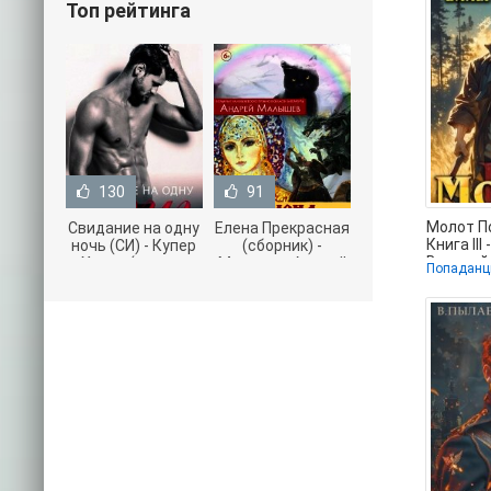
Топ рейтинга
130
91
Молот П
Свидание на одну
Елена Прекрасная
Книга III
ночь (СИ) - Купер
(сборник) -
Валерий 
Хелен (читать
Малышев Андрей
Попадан
онлайн tx
книги онлайн
(книги полностью
бесплатно без
.txt) 📗