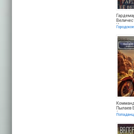
Гардема
Величес
Инкарна
Валерий 
txt, fb2) 
Комманде
Пылаев 
(читать 
полные в
.FB2) 📗