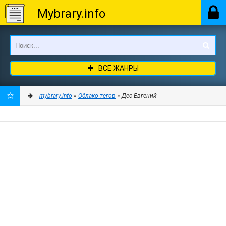
Mybrary.info
ВСЕ ЖАНРЫ
mybrary.info
»
Облако тегов
» Дес Евгений
ДОБАВИТЬ
В
ЗАКЛАДКИ