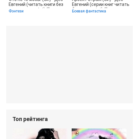
Евгений (читать книги без
Евгений (серии книг читать
регистрации .txt) 📗
бесплатно txt) 📗
Фэнтези
Боевая фантастика
Топ рейтинга