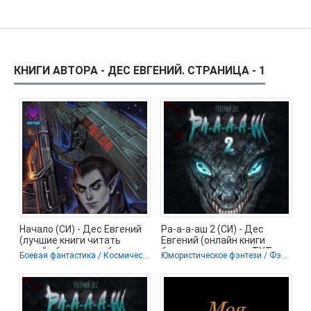
КНИГИ АВТОРА - ДЕС ЕВГЕНИЙ. СТРАНИЦА - 1
Начало (СИ) - Дес Евгений
Ра-а-а-аш 2 (СИ) - Дес
(лучшие книги читать
Евгений (онлайн книги
онлайн бесплатно без
бесплатно полные .TXT,
Боевая фантастика / Космическая фантастика
Юмористическое фэнтези / Фэнтези / ЛитРПГ
регистрации
.FB2) 📗