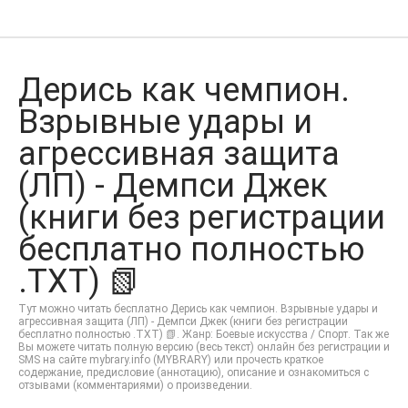
Дерись как чемпион.
Взрывные удары и
агрессивная защита
(ЛП) - Демпси Джек
(книги без регистрации
бесплатно полностью
.TXT) 📗
Тут можно читать бесплатно Дерись как чемпион. Взрывные удары и
агрессивная защита (ЛП) - Демпси Джек (книги без регистрации
бесплатно полностью .TXT) 📗. Жанр: Боевые искусства / Спорт. Так же
Вы можете читать полную версию (весь текст) онлайн без регистрации и
SMS на сайте mybrary.info (MYBRARY) или прочесть краткое
содержание, предисловие (аннотацию), описание и ознакомиться с
отзывами (комментариями) о произведении.