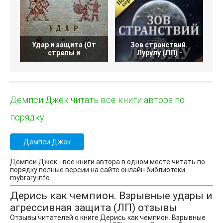
Удар и защита (От
Зов странствий.
Б
стрелы и
Лурулу (ЛП) -
Демпси Джек читать все книги автора по
порядку
Демпси Джек
Демпси Джек - все книги автора в одном месте читать по
порядку полные версии на сайте онлайн библиотеки
mybrary.info.
Дерись как чемпион. Взрывные удары и
агрессивная защита (ЛП) отзывы
Отзывы читателей о книге Дерись как чемпион. Взрывные