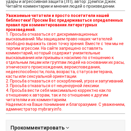
удары и агрессивная защита (ЛП), автор: Демпси Джек.
Читайте комментарии и мнения людей о произведении.
Уважаемые читатели и просто посетители нашей
библиотеки! Просим Вас придерживаться определенных
правил при комментировании литературных
произведений.
1. Просьба отказаться от дискриминационных
высказываний. Мы защищаем право наших читателей
свободно выражать свою точку зрения. Вместе с тем мы не
терпим агрессии. На сайте запрещено оставлять
комментарий, который содержит унизительные
высказывания или призывы к насилию по отношению к
отдельным лицам или группам людей на основании их расы,
этнического происхождения, вероисповедания,
недееспособности, пола, возраста, статуса ветерана,
касты или сексуальной ориентации.
2. Просьба отказаться от оскорблений, угроз и запугиваний.
3. Просьба отказаться от нецензурной лексики.
4. Просьба вести себя максимально корректно как по
отношению к авторам, так и по отношению к другим
читателям и их комментариям.
Надеемся на Ваше понимание и благоразумие. С уважением,
администратор mybrary.info.
Прокомментировать