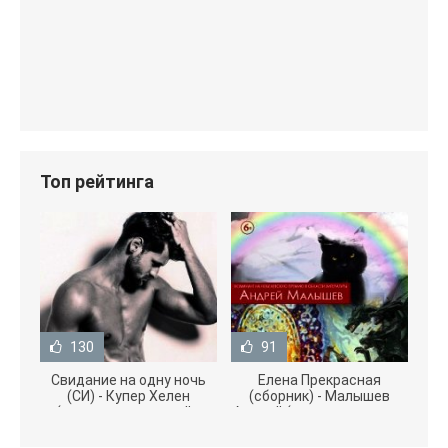
Топ рейтинга
130
91
Свидание на одну ночь
Елена Прекрасная
(СИ) - Купер Хелен
(сборник) - Малышев
(читать книги онлайн
Андрей (книги полностью
бесплатно без
.txt) 📗