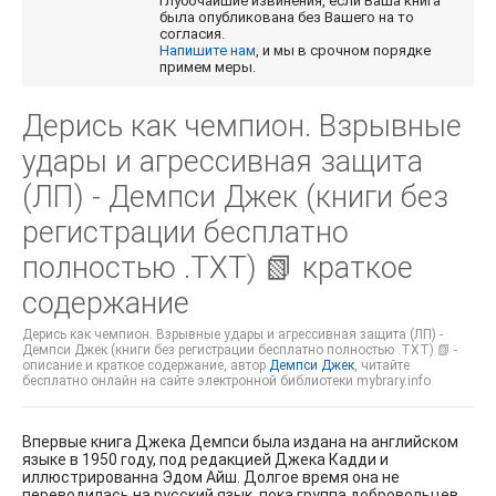
глубочайшие извинения, если Ваша книга
была опубликована без Вашего на то
согласия.
Напишите нам
, и мы в срочном порядке
примем меры.
Дерись как чемпион. Взрывные
удары и агрессивная защита
(ЛП) - Демпси Джек (книги без
регистрации бесплатно
полностью .TXT) 📗 краткое
содержание
Дерись как чемпион. Взрывные удары и агрессивная защита (ЛП) -
Демпси Джек (книги без регистрации бесплатно полностью .TXT) 📗 -
описание и краткое содержание, автор
Демпси Джек
, читайте
бесплатно онлайн на сайте электронной библиотеки mybrary.info
Впервые книга Джека Демпси была издана на английском
языке в 1950 году, под редакцией Джека Кадди и
иллюстрированна Эдом Айш. Долгое время она не
переводилась на русский язык, пока группа добровольцев