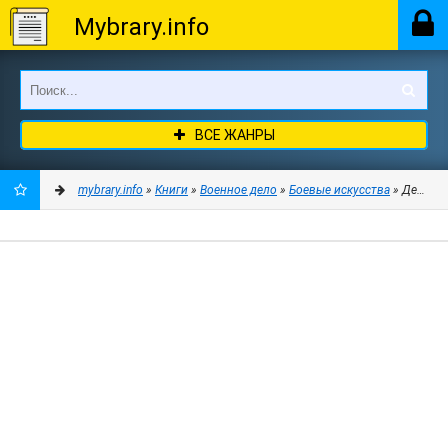
Mybrary.info
ВСЕ ЖАНРЫ
mybrary.info
»
Книги
»
Военное дело
»
Боевые искусства
» Дерись 
ДОБАВИТЬ
В
ЗАКЛАДКИ