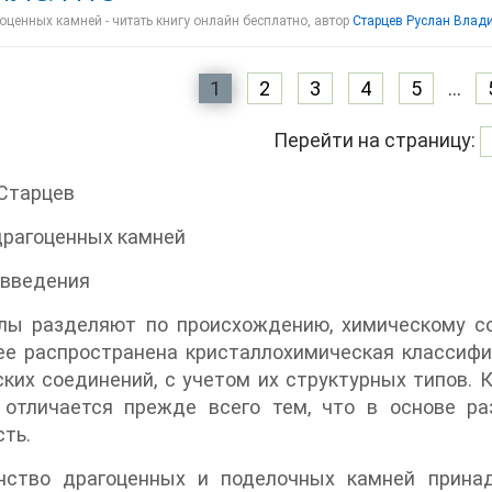
ценных камней - читать книгу онлайн бесплатно, автор
Старцев Руслан Влад
1
2
3
4
5
...
Перейти на страницу:
Старцев
драгоценных камней
 введения
лы разделяют по происхождению, химическому со
е распространена кристаллохимическая классифик
ких соединений, с учетом их структурных типов.
 отличается прежде всего тем, что в основе р
ть.
нство драгоценных и поделочных камней принад