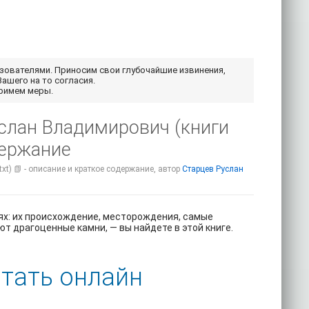
ьзователями. Приносим свои глубочайшие извинения,
Вашего на то согласия.
примем меры.
слан Владимирович (книги
держание
t) 📗 - описание и краткое содержание, автор
Старцев Руслан
ях: их происхождение, месторождения, самые
ют драгоценные камни, — вы найдете в этой книге.
тать онлайн