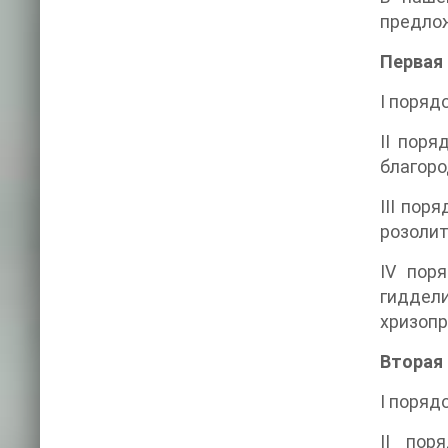
предлож
Первая 
I поряд
II поря
благоро
III пор
розолит
IV пор
гиддели
хризопр
Вторая 
I поряд
II пор