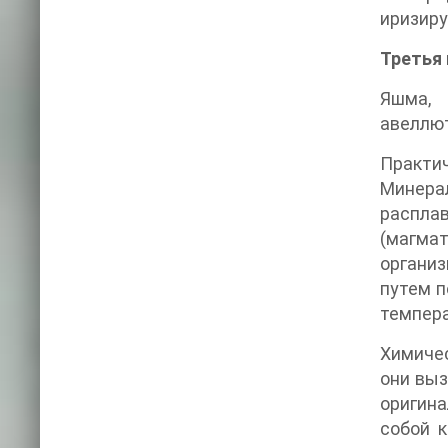
иризиру
Третья 
Яшма, 
авеллют
Практи
Минера
распла
(магма
органи
путем п
темпера
Химичес
они выз
оригин
собой 