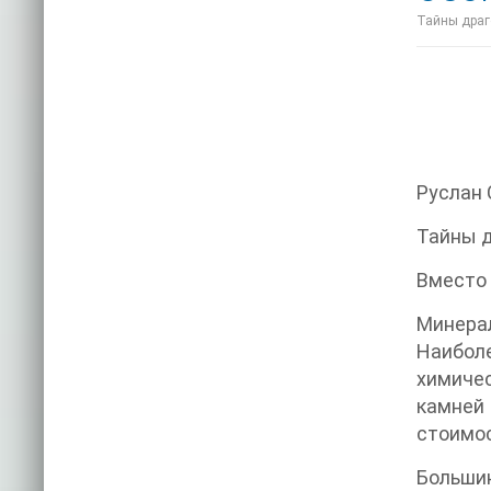
Тайны драго
Руслан 
Тайны 
Вместо
Минера
Наиболе
химичес
камней
стоимос
Больши