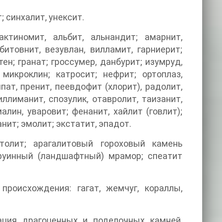
; синхалит, унексит.
ктиномит, альбит, альнандит; амарнит,
битовнит, везувлан, вилламит, гарниерит;
ен; гранат; гроссумер, данбурит; изумруд,
 микроклин; катросит; нефрит; ортоплаз,
пат, пренит, пеевдофит (хлорит), радолит,
иллиманит, спозулик, отавролит, таизанит,
алин, уваровит; фенанит, хайлит (говлит);
анит; эмолит; экстатит, эпадот.
толит; арагалитовый гороховый камень
 руинный (ландшафтный) мрамор; спеатит
происхождения: гагат, жемчуг, кораллы,
ция драгоценных и поделочных камней,