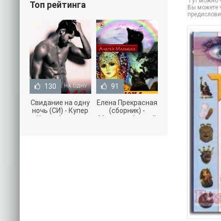
Тут можно ч
Топ рейтинга
Вы можете ч
предислови
130
91
Свидание на одну
Елена Прекрасная
ночь (СИ) - Купер
(сборник) -
Хелен (читать
Малышев Андрей
книги онлайн
(книги полностью
бесплатно без
.txt) 📗