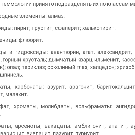
 геммологии принято подразделять их по классам м
родные элементы: алмаз.
фиды: пирит; прустит; сфалерит; халькопирит.
гениды: флюорит.
ды и гидроксиды: авантюрин, агат, александрит, 
, горный хрусталь; дымчатый кварц, ильменит, кассе
к); опал; периклаз; соколиный глаз; халцедон; хризоб
 шпинель.
аты, карбонаты: азурит, арагонит, баритокальцит
т, малахит.
фат, хроматы, молибдаты, вольфраматы: ангидрит
.
аты, арсеноты, вакадаты: амблигонит, апатит, ау
 варисцит, вивланит, лазурит, пуриурит.