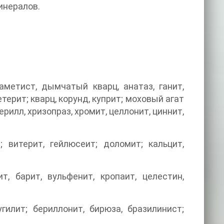
инералов.
аметист, дымчатый кварц, анатаз, ганит,
терит; кварц, корунд, куприт; моховый агат
ерилл, хризопраз, хромит, целлонит, циннит,
; витерит, гейлюсеит; доломит; кальцит,
, барит, вульфенит, кропаит, целестин,
гилит; бериллонит, бирюза, бразилинист;