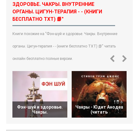
ЗДОРОВЬЕ. ЧАКРЫ. ВНУТРЕННИЕ
ОРГАНЫ. ЦИГУН-ТЕРАПИЯ - - (КНИГИ
БЕСПЛАТНО TXT) 📗"
Книги похожие на "Фэн-шуй и здоровье. Чакры. Внутренние
органы. Цигун-терапия - - (книги бесплатно TXT) 📗" читать
онлайн бесплатно полные версии.
Фэн-шуй и здоровье.
Чакры - Юдит Анодеа
Ц
Чакры.
(читать