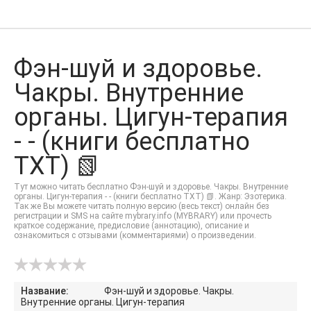
Фэн-шуй и здоровье.
Чакры. Внутренние
органы. Цигун-терапия
- - (книги бесплатно
TXT) 📗
Тут можно читать бесплатно Фэн-шуй и здоровье. Чакры. Внутренние
органы. Цигун-терапия - - (книги бесплатно TXT) 📗. Жанр: Эзотерика.
Так же Вы можете читать полную версию (весь текст) онлайн без
регистрации и SMS на сайте mybrary.info (MYBRARY) или прочесть
краткое содержание, предисловие (аннотацию), описание и
ознакомиться с отзывами (комментариями) о произведении.
Название:
Фэн-шуй и здоровье. Чакры.
Внутренние органы. Цигун-терапия