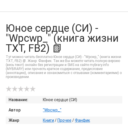
Юное сердце (СИ) -
"Wpcwp_" (книга жизни
TXT, FB2) 📗
Тут можно читать бесплатно Юное сердце (СИ) - "Wpcwp_" (книга жизни
TXT, FB2) 📗. Жанр: Фанфик. Так же Вы можете читать полную версию
(весь текст) онлайн без регистрации и SMS на сайте mybrary.info
(MYBRARY) или прочесть краткое содержание, предисловие
(аннотацию), описание и ознакомиться с отзывами (комментариями) о
произведении.
Название:
Юное сердце (СИ)
Автор
"Wpcwp_"
Жанр
Книги
/
Прочее
/
Фанфик