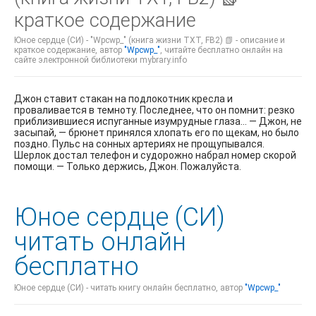
краткое содержание
Юное сердце (СИ) - "Wpcwp_" (книга жизни TXT, FB2) 📗 - описание и
краткое содержание, автор
"Wpcwp_"
, читайте бесплатно онлайн на
сайте электронной библиотеки mybrary.info
Джон ставит стакан на подлокотник кресла и
проваливается в темноту. Последнее, что он помнит: резко
приблизившиеся испуганные изумрудные глаза... — Джон, не
засыпай, — брюнет принялся хлопать его по щекам, но было
поздно. Пульс на сонных артериях не прощупывался.
Шерлок достал телефон и судорожно набрал номер скорой
помощи. — Только держись, Джон. Пожалуйста.
Юное сердце (СИ)
читать онлайн
бесплатно
Юное сердце (СИ) - читать книгу онлайн бесплатно, автор
"Wpcwp_"