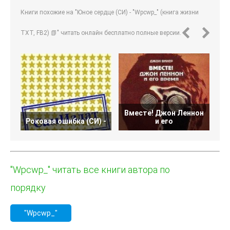
Книги похожие на "Юное сердце (СИ) - "Wpcwp_" (книга жизни
TXT, FB2) 📗" читать онлайн бесплатно полные версии.
Вместе! Джон Леннон
Роковая ошибка (СИ) -
и его
"Wpcwp_" читать все книги автора по
порядку
"Wpcwp_"