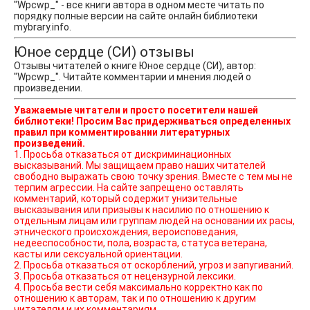
"Wpcwp_" - все книги автора в одном месте читать по
порядку полные версии на сайте онлайн библиотеки
mybrary.info.
Юное сердце (СИ) отзывы
Отзывы читателей о книге Юное сердце (СИ), автор:
"Wpcwp_". Читайте комментарии и мнения людей о
произведении.
Уважаемые читатели и просто посетители нашей
библиотеки! Просим Вас придерживаться определенных
правил при комментировании литературных
произведений.
1. Просьба отказаться от дискриминационных
высказываний. Мы защищаем право наших читателей
свободно выражать свою точку зрения. Вместе с тем мы не
терпим агрессии. На сайте запрещено оставлять
комментарий, который содержит унизительные
высказывания или призывы к насилию по отношению к
отдельным лицам или группам людей на основании их расы,
этнического происхождения, вероисповедания,
недееспособности, пола, возраста, статуса ветерана,
касты или сексуальной ориентации.
2. Просьба отказаться от оскорблений, угроз и запугиваний.
3. Просьба отказаться от нецензурной лексики.
4. Просьба вести себя максимально корректно как по
отношению к авторам, так и по отношению к другим
читателям и их комментариям.