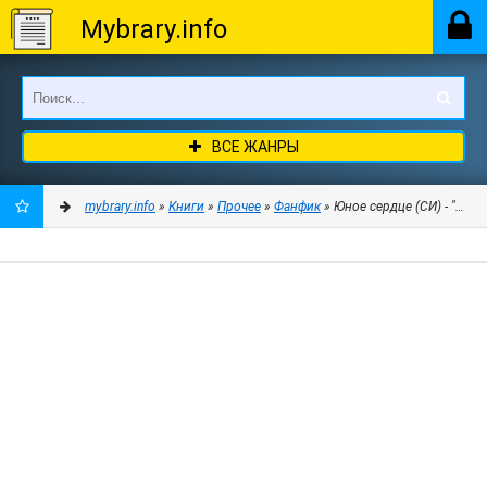
Mybrary.info
ВСЕ ЖАНРЫ
mybrary.info
»
Книги
»
Прочее
»
Фанфик
» Юное сердце (СИ) - "Wpcw
ДОБАВИТЬ
В
ЗАКЛАДКИ