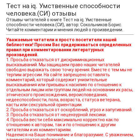
Тест на iq. Умственные способности
человека.(СИ) отзывы
Отзывы читателей о книге Тест на iq. Умственные
способности человека.(СИ), автор: Сокольников Борис.
Читайте комментарии и мнения людей о произведении.
Уважаемые читатели и просто посетители нашей
библиотеки! Просим Вас придерживаться определенных
правил при комментировании литературных
произведений.
1. Просьба отказаться от дискриминационных
высказываний. Мы защищаем право наших читателей
свободно выражать свою точку зрения. Вместе с тем мы не
терпим агрессии. На сайте запрещено оставлять
комментарий, который содержит унизительные
высказывания или призывы к насилию по отношению к
отдельным лицам или группам людей на основании их расы,
этнического происхождения, вероисповедания,
недееспособности, пола, возраста, статуса ветерана,
касты или сексуальной ориентации.
2. Просьба отказаться от оскорблений, угроз и запугиваний.
3. Просьба отказаться от нецензурной лексики.
4. Просьба вести себя максимально корректно как по
отношению к авторам, так и по отношению к другим
читателям и их комментариям.
Надеемся на Ваше понимание и благоразумие. С уважением,
администратор mybrary.info.