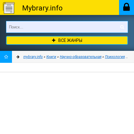
Mybrary.info
ВСЕ ЖАНРЫ
mybrary.info
»
Книги
»
Научно-образовательная
»
Психология
» Тес
ДОБАВИТЬ
В
ЗАКЛАДКИ