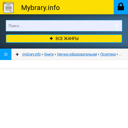
Mybrary.info
ВСЕ ЖАНРЫ
mybrary.info
»
Книги
»
Научно-образовательная
»
Политика
» Газет
ДОБАВИТЬ
В
ЗАКЛАДКИ