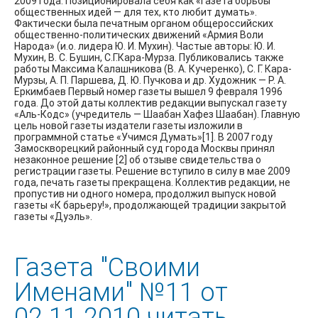
2009 года. Позиционировала себя как «Газета борьбы
общественных идей — для тех, кто любит думать».
Фактически была печатным органом общероссийских
общественно-политических движений «Армия Воли
Народа» (и.о. лидера Ю. И. Мухин). Частые авторы: Ю. И.
Мухин, В. С. Бушин, С.Г.Кара-Мурза. Публиковались также
работы Максима Калашникова (В. А. Кучеренко), С. Г. Кара-
Мурзы, А. П. Паршева, Д. Ю. Пучкова и др. Художник — Р. А.
Еркимбаев Первый номер газеты вышел 9 февраля 1996
года. До этой даты коллектив редакции выпускал газету
«Аль-Кодс» (учредитель — Шаабан Хафез Шаабан). Главную
цель новой газеты издатели газеты изложили в
программной статье «Учимся Думать»[1]. В 2007 году
Замоскворецкий районный суд города Москвы принял
незаконное решение [2] об отзыве свидетельства о
регистрации газеты. Решение вступило в силу в мае 2009
года, печать газеты прекращена. Коллектив редакции, не
пропустив ни одного номера, продолжил выпуск новой
газеты «К барьеру!», продолжающей традиции закрытой
газеты «Дуэль».
Газета "Своими
Именами" №11 от
02.11.2010 читать