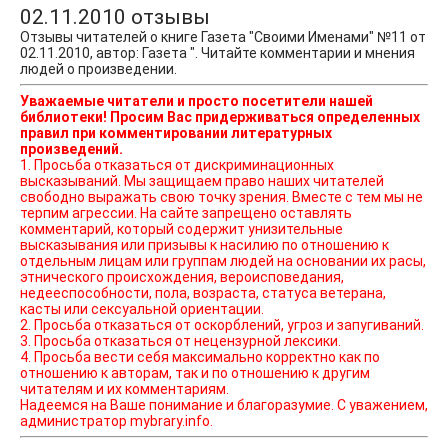
02.11.2010 отзывы
Отзывы читателей о книге Газета "Своими Именами" №11 от
02.11.2010, автор: Газета ". Читайте комментарии и мнения
людей о произведении.
Уважаемые читатели и просто посетители нашей
библиотеки! Просим Вас придерживаться определенных
правил при комментировании литературных
произведений.
1. Просьба отказаться от дискриминационных
высказываний. Мы защищаем право наших читателей
свободно выражать свою точку зрения. Вместе с тем мы не
терпим агрессии. На сайте запрещено оставлять
комментарий, который содержит унизительные
высказывания или призывы к насилию по отношению к
отдельным лицам или группам людей на основании их расы,
этнического происхождения, вероисповедания,
недееспособности, пола, возраста, статуса ветерана,
касты или сексуальной ориентации.
2. Просьба отказаться от оскорблений, угроз и запугиваний.
3. Просьба отказаться от нецензурной лексики.
4. Просьба вести себя максимально корректно как по
отношению к авторам, так и по отношению к другим
читателям и их комментариям.
Надеемся на Ваше понимание и благоразумие. С уважением,
администратор mybrary.info.