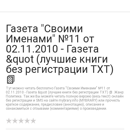
Газета "Своими
Именами" №11 от
02.11.2010 - Газета
&quot (лучшие книги
без регистрации TXT)
📗
Тут можно читать бесплатно Газета "Своими Именами" №11 от
02.11.2010 - Газета &quot (лучшие книги без регистрации TXT) 📗. Жанр:
Политика. Так же Вы можете читать полную версию (весь текст) онлайн
без регистрации и SMS на сайте mybrary.info (MYBRARY) или прочесть
краткое содержание, предисловие (аннотацию), описание и
ознакомиться с отзывами (комментариями) о произведении.