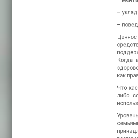
– уклад
– повед
Ценност
средст
поддерж
Когда 
здорово
как пра
Что кас
либо с
использ
Уровен
семьям
принад