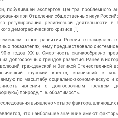
ой, побудившей экспертов Центра проблемного ан
рования при Отделении общественных наук Российс
ого регулирования религиозной деятельности в 
кого демографического кризиса [1].
ременном этапе развития Россия столкнулась с
ных показателях, чему предшествовало системное
 90-х годов XX в. Смертность скачкообразно пре
 из долгосрочных трендов развития. Ранее в исто
волюций, гражданской и Великой Отечественной во
афический «русский крест», возникший в ко
авимую по масштабу социально-экономическую и 
енность явления с долгосрочным трендом до
ворную») природу, т. е. обратимость.
исследования выявлено четыре фактора, влияющих 
вляется, что наибольшее значение имеют факторы