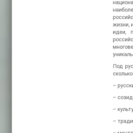
национ
наиболе
россий
жизни, 
идеи, 
россий
многов
уникаль
Под рус
сколько
– русск
– созид
– культ
– тради
– мента