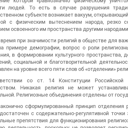
ение которой «равнозначно физическому уничто
ти людей. То есть в случае разрушения тради
ственном субъекте возникает вакуум, открывающий
ной с физическим вытеснением народа, резко с
ием освоенного им пространства другими народами» 
 время при значимости религий в обществе для важ
на примере демографии, вопрос о роли религиозн
ния, в формировании культурного пространства, 
ений, социальной и благотворительной деятельно
влен на уровне всего пяти слов об «отделении» рел
ветствии со ст. 14 Конституции Российской 
рством. Никакая религия не может устанавлив
льной. Религиозные объединения отделены от госуд
лаконично сформулированный принцип отделения 
достаточен с содержательно-регулятивной точки 
льные препятствия для функционирования религио
ую деятельность, поскольку не позволяет регул