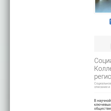
Соци
Колл
регис
Социальное 
описание и
В научной
ключевых 
обществен