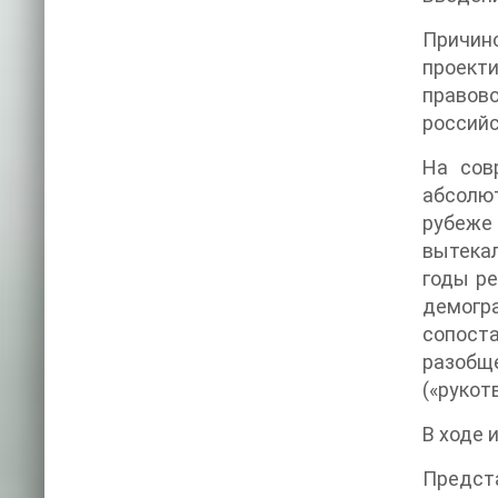
Причин
проекти
правов
российс
На сов
абсолют
рубеже
вытекал
годы ре
демогр
сопост
разобщ
(«рукот
В ходе 
Предста