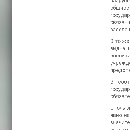
разруш
общнос
государ
связан
заселен
В то же
видна 
воспита
учрежд
предста
В соот
госуда
обязате
Столь 
явно не
значите
значим