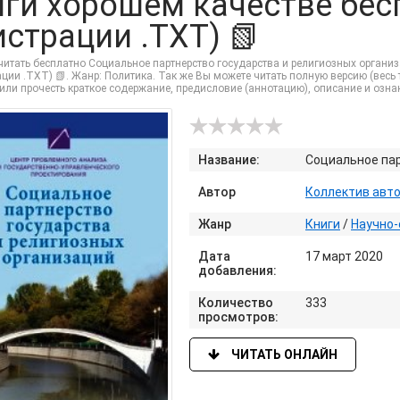
иги хорошем качестве бес
истрации .TXT) 📗
итать бесплатно Социальное партнерство государства и религиозных организ
ации .TXT) 📗. Жанр: Политика. Так же Вы можете читать полную версию (весь т
или прочесть краткое содержание, предисловие (аннотацию), описание и озн
Название:
Социальное пар
Автор
Коллектив авт
Жанр
Книги
/
Научно-
Дата
17 март 2020
добавления:
Количество
333
просмотров:
ЧИТАТЬ ОНЛАЙН