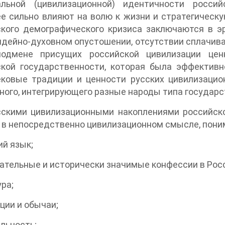
альной (цивилизационной) идентичности росси
е сильно влияют на волю к жизни и стратегическ
ского демографического кризиса заключаются в 
идейно-духовном опустошении, отсутствии сплачи
подмене присущих российской цивилизации цен
ской государственности, которая была эффективн
ековые традиции и ценности русских цивилизацио
ного, интегрирующего разные народы типа государс
скими цивилизационными накоплениями российског
 в непосредственно цивилизационном смысле, пони
ий язык;
ательные и исторически значимые конфессии в Рос
ура;
ции и обычаи;
льность;