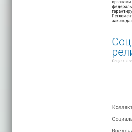
органами 
федеральн
гарантиру
Регламент
законода
Соц
рел
Социальное 
Коллект
Социаль
Введен