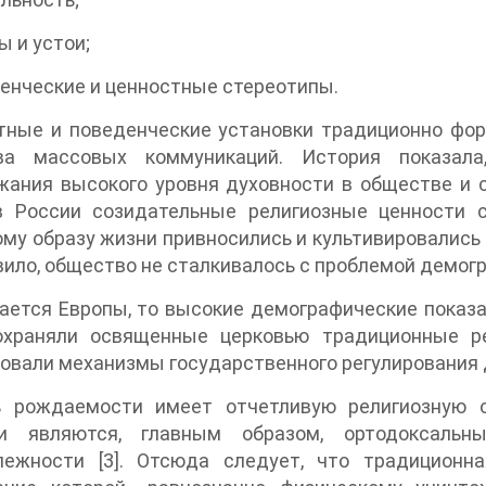
ы и устои;
енческие и ценностные стереотипы.
ные и поведенческие установки традиционно форм
ва массовых коммуникаций. История показал
ания высокого уровня духовности в обществе и с
в России созидательные религиозные ценности с
му образу жизни привносились и культивировались в
вило, общество не сталкивалось с проблемой демогра
ается Европы, то высокие демографические показ
охраняли освященные церковью традиционные ре
овали механизмы государственного регулирования 
ь рождаемости имеет отчетливую религиозную о
и являются, главным образом, ортодоксальн
лежности [3]. Отсюда следует, что традиционн