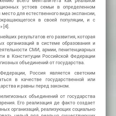
жению всего менталитета как реальной
ционных устоев семьи в определенном
 место для естественного вида экспансии,
окращающегося в своей популяции, и с
[4].
нейших результатов его развития, которая
ых организаций в системе образования и
деятельности СМИ, армии, пенитенциарных
сти в Конституции Российской Федерации
игиозных объединений от государства.
Федерации, Россия является светским
аться в качестве государственной или
арства и равны перед законом.
религиозных объединений от государства
зрения. Его реализация де факто создает
зных организаций, реализующих социально
ировать целый ряд реально существующих