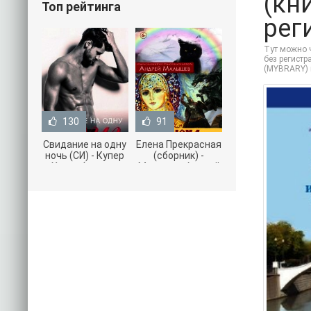
(кн
Топ рейтинга
рег
Тут можно ч
без регистр
(MYBRARY) 
130
91
Свидание на одну
Елена Прекрасная
ночь (СИ) - Купер
(сборник) -
Хелен (читать
Малышев Андрей
книги онлайн
(книги полностью
бесплатно без
.txt) 📗