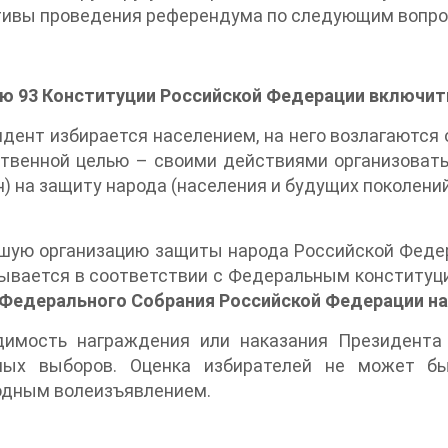
тивы проведения референдума по следующим вопро
ью 93 Конституции Российской Федерации включить
идент избирается населением, на него возлагаются
ственной целью – своими действиями организоват
) на защиту народа (населения и будущих поколений
шую организацию защиты народа Российской Федер
зывается в соответствии с Федеральным конститу
 Федерального Собрания Российской Федерации н
димость награждения или наказания Президента 
ных выборов. Оценка избирателей не может бы
одным волеизъявлением.