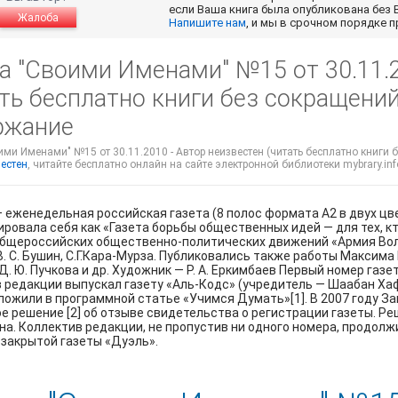
если Ваша книга была опубликована без 
Жалоба
Напишите нам
, и мы в срочном порядке 
а "Своими Именами" №15 от 30.11.2
ть бесплатно книги без сокращений
ржание
ими Именами" №15 от 30.11.2010 - Автор неизвестен (читать бесплатно книги б
вестен
, читайте бесплатно онлайн на сайте электронной библиотеки mybrary.inf
— еженедельная российская газета (8 полос формата А2 в двух цве
ровала себя как «Газета борьбы общественных идей — для тех, 
бщероссийских общественно-политических движений «Армия Воли Н
В. С. Бушин, С.Г.Кара-Мурза. Публиковались также работы Максима Ка
Д. Ю. Пучкова и др. Художник — Р. А. Еркимбаев Первый номер газ
 редакции выпускал газету «Аль-Кодс» (учредитель — Шаабан Хаф
ложили в программной статье «Учимся Думать»[1]. В 2007 году 
е решение [2] об отзыве свидетельства о регистрации газеты. Реш
а. Коллектив редакции, не пропустив ни одного номера, продолж
 закрытой газеты «Дуэль».