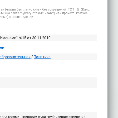
ен (читать бесплатно книги без сокращений .TXT) 📗. Жанр:
SMS на сайте mybrary.info (MYBRARY) или прочесть краткое
иями) о произведении.
 Именами" №15 от 30.11.2010
тен
образовательная
/
Политика
ьзователями. Приносим свои глубочайшие извинения,