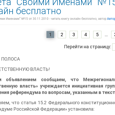
ета "Своими Именами" №15 
айн бесплатно
ими Именами" №15 от 30.11.2010 - читать книгу онлайн бесплатно, автор
Автор
1
2
3
4
5
...
Перейти на страницу:
 ПОЛОСА
ЕТСТВЕННУЮ ВЛАСТЬ!
м объявлением сообщаем, что Межрегиона
твенную власть» учреждается инициативная гру
ния референдума по вопросам, указанным в текст
яем, что статья 15.2 Федерального конституционн
думе Российской Федерации» установила: