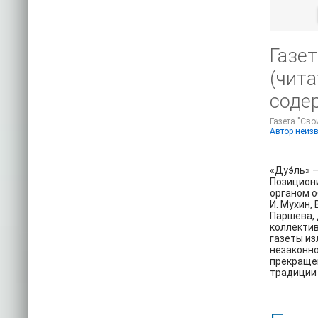
Газет
(чита
соде
Газета "Сво
Автор неиз
«Дуэ́ль» 
Позициони
органом о
И. Мухин, 
Паршева, 
коллектив
газеты из
незаконно
прекращен
традиции