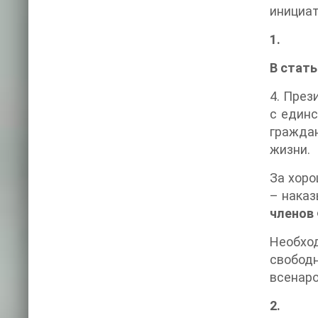
инициа
1.
В стат
4. През
с един
граждан
жизни.
За хоро
– нака
членов
Необхо
свобод
всенар
2.