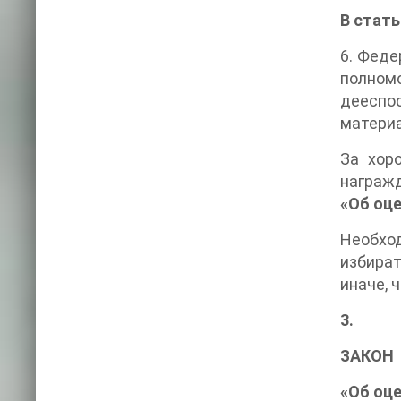
В стат
6. Феде
полном
дееспо
материа
За хор
награжд
«Об оц
Необхо
избират
иначе, 
3.
ЗАКОН
«Об оц