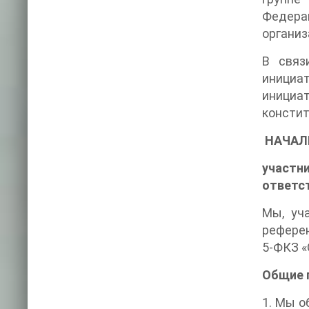
Федерац
организ
В связ
инициа
инициат
констит
НАЧАЛ
участн
ответс
Мы, уч
референ
5-ФКЗ «
Общие 
1. Мы о