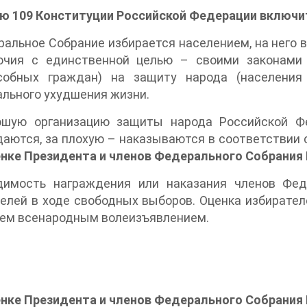
ью 109 Конституции Российской Федерации включит
ральное Собрание избирается населением, на него 
очия с единственной целью – своими законами 
собных граждан) на защиту народа (населения
льного ухудшения жизни.
ошую организацию защиты народа Российской Ф
аются, за плохую – наказываются в соответствии
енке Президента и членов Федерального Собрания
димость награждения или наказания членов Фед
елей в ходе свободных выборов. Оценка избирате
чем всенародным волеизъявлением.
енке Президента и членов Федерального Собрания