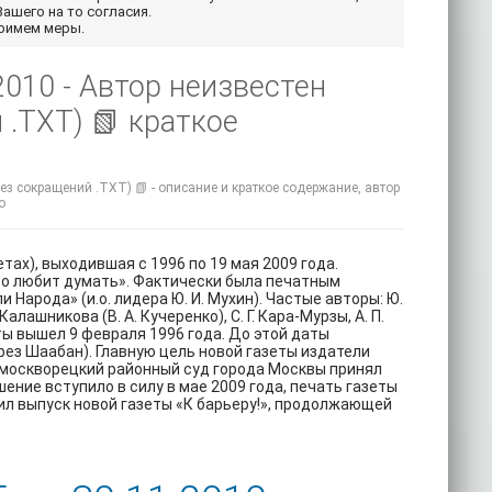
Вашего на то согласия.
примем меры.
010 - Автор неизвестен
 .TXT) 📗 краткое
ез сокращений .TXT) 📗 - описание и краткое содержание, автор
o
тах), выходившая с 1996 по 19 мая 2009 года.
кто любит думать». Фактически была печатным
арода» (и.о. лидера Ю. И. Мухин). Частые авторы: Ю.
лашникова (В. А. Кучеренко), С. Г. Кара-Мурзы, А. П.
еты вышел 9 февраля 1996 года. До этой даты
ез Шаабан). Главную цель новой газеты издатели
Замоскворецкий районный суд города Москвы принял
ение вступило в силу в мае 2009 года, печать газеты
ил выпуск новой газеты «К барьеру!», продолжающей