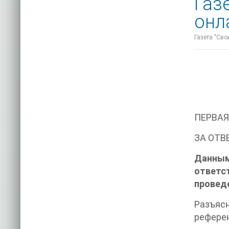
Газ
онл
Газета "Сво
ПЕРВАЯ
ЗА ОТВ
Данны
ответс
проведе
Разъясн
референ