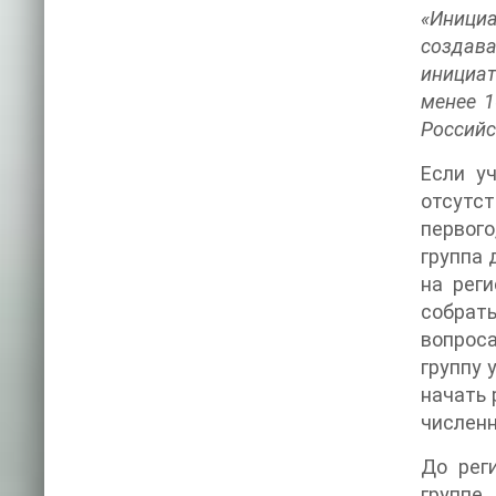
«Иници
создава
инициат
менее 1
Российс
Если у
отсутст
первого
группа 
на рег
собрать
вопроса
группу 
начать 
численн
До рег
группе