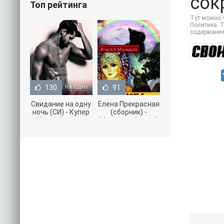
сок
Топ рейтинга
Тут можно ч
Политика. Т
содержание
130
91
Свидание на одну
Елена Прекрасная
ночь (СИ) - Купер
(сборник) -
Хелен (читать
Малышев Андрей
книги онлайн
(книги полностью
бесплатно без
.txt) 📗