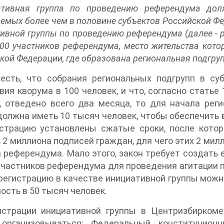
ативная группа по проведению референдума долж
емых более чем в половине субъектов Российской Фе
ивной группы по проведению референдума (далее - р
00 участников референдума, место жительства котор
кой Федерации, где образована региональная подгру
честь, что собрания региональных подгрупп в су
вия кворума в 100 человек, и что, согласно статье 
, отведено всего два месяца, то для начала рег
должна иметь 10 тысяч человек, чтобы обеспечить
истрацию установлены сжатые сроки, после кото
 2 миллиона подписей граждан, для чего этих 2 мил
 референдума. Мало этого, закон требует создать 
участников референдума для проведения агитации 
регистрацию в качестве инициативной группы можно
ость в 50 тысяч человек.
истрации инициативной группы в Центризбиркоме
 организовываться: Федеральный конституцион