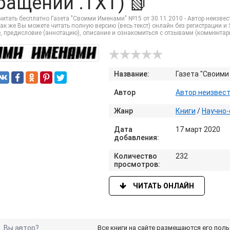
ращений .TXT) 📗
итать бесплатно Газета "Своими Именами" №15 от 30.11.2010 - Автор неизвест
ак же Вы можете читать полную версию (весь текст) онлайн без регистрации и 
, предисловие (аннотацию), описание и ознакомиться с отзывами (комментар
Название:
Газета "Своими
Автор
Автор неизвес
Жанр
Книги
/
Научно-
Дата
17 март 2020
добавления:
Количество
232
просмотров:
ЧИТАТЬ ОНЛАЙН
Вы автор?
Все книги на сайте размещаются его пол