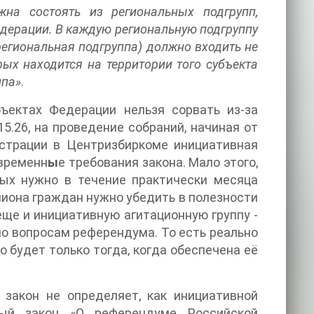
на состоять из региональных подгрупп,
дерации. В каждую региональную подгруппу
егиональная подгруппа) должно входить не
ых находится на территории того субъекта
ппа»
.
бъектах Федерации нельзя сорвать из-за
15.26, на проведение собраний, начиная от
истрации в Центризбиркоме инициативная
 временн
ы
е требования закона. Мало этого,
рых нужно в течение практически месяца
лиона граждан нужно убедить в полезности
еще и инициативную агитационную группу -
по вопросам референдума. То есть реально
 будет только тогда, когда обеспечена её
 закон не определяет, как инициативной
ный закон «О референдуме Российской