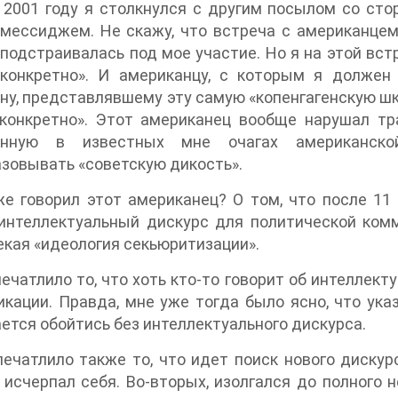
 2001 году я столкнулся с другим посылом со ст
мессиджем. Не скажу, что встреча с американцем
 подстраивалась под мое участие. Но я на этой вст
 конкретно». И американцу, с которым я должен
ну, представлявшему эту самую «копенгагенскую шко
 конкретно». Этот американец вообще нарушал т
енную в известных мне очагах американской
зовывать «советскую дикость».
е говорил этот американец? О том, что после 11
 интеллектуальный дискурс для политической ком
екая «идеология секьюритизации».
ечатлило то, что хоть кто-то говорит об интеллект
кации. Правда, мне уже тогда было ясно, что ук
ется обойтись без интеллектуального дискурса.
ечатлило также то, что идет поиск нового дискур
 исчерпал себя. Во-вторых, изолгался до полного н