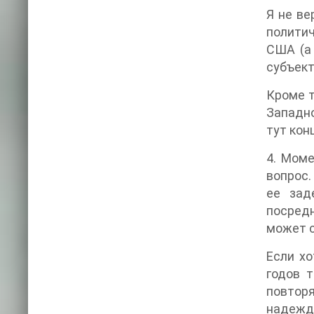
Я не ве
политич
США (а
субъект
Кроме т
Западно
тут кон
4. Моме
вопрос.
ее зад
посредн
может с
Если хо
годов т
повтор
надежда