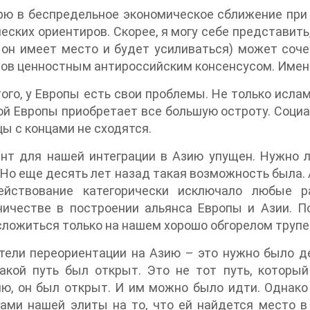
рю в беспредельное экономическое сближение при
еских ориентиров. Скорее, я могу себе представит
 он имеет место и будет усиливаться) может соч
ов ценностным антироссийским консенсусом. Именно 
ого, у Европы есть свои проблемы. Не только исл
й Европы приобретает все большую остроту. Социа
цы с концами не сходятся.
нт для нашей интеграции в Азию упущен. Нужно л
 Но еще десять лет назад такая возможность была. А 
ействование категорически исключало любые р
ичестве в построении альянса Европы и Азии. По
ложиться только на нашем хорошо обгорелом трупе
тели переориентации на Азию – это нужно было де
акой путь был открыт. Это не тот путь, который
яю, он был открыт. И им можно было идти. Однак
ми нашей элиты на то, что ей найдется место в 