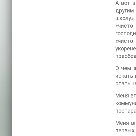
А вот в
другим 
школу»,
«чисто
господи
«чисто
укорен
преобра
О чем ж
искать
стать н
Меня вп
коммуни
постара
Меня вп
первых,