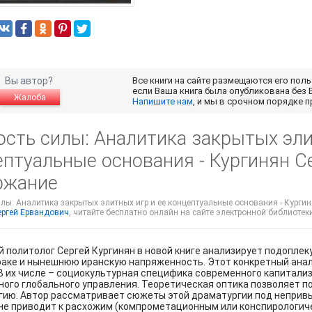
Вы автор?
Все книги на сайте размещаются его пол
если Ваша книга была опубликована без 
Жалоба
Напишите нам
, и мы в срочном порядке 
ость силы: Аналитика закрытых эли
ептуальные основания - Кургинян С
ржание
лы: Аналитика закрытых элитных игр и ее концептуальные основания - Кургин
ергей Ервандович
, читайте бесплатно онлайн на сайте электронной библиотеки
 политолог Сергей Кургинян в новой книге анализирует подопле
раке и нынешнюю иранскую напряженность. Этот конкретный ана
В их числе – социокультурная специфика современного капитали
ого глобального управления. Теоретическая оптика позволяет п
гию. Автор рассматривает сюжеты этой драматургии под неприв
не приводит к расхожим (компрометационным или конспирологиче