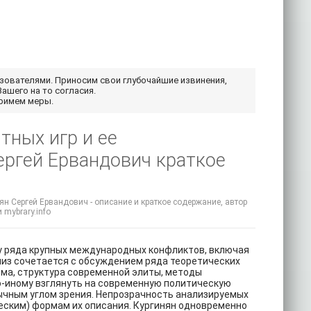
ьзователями. Приносим свои глубочайшие извинения,
Вашего на то согласия.
примем меры.
тных игр и ее
ергей Ервандович краткое
ян Сергей Ервандович - описание и краткое содержание, автор
 mybrary.info
ку ряда крупных международных конфликтов, включая
лиз сочетается с обсуждением ряда теоретических
зма, структура современной элиты, методы
о-иному взглянуть на современную политическую
ычным углом зрения. Непрозрачность анализируемых
ским) формам их описания. Кургинян одновременно