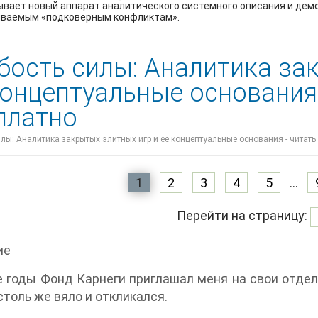
ывает новый аппарат аналитического системного описания и дем
зываемым «подковерным конфликтам».
бость силы: Аналитика за
концептуальные основания
платно
лы: Аналитика закрытых элитных игр и ее концептуальные основания - читать
1
2
3
4
5
...
Перейти на страницу:
ие
е годы Фонд Карнеги приглашал меня на свои отде
 столь же вяло и откликался.