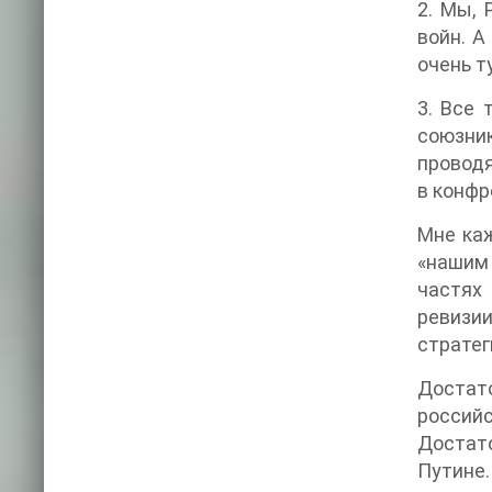
2. Мы,
войн. А
очень т
3. Все 
союзник
проводя
в конфр
Мне каж
«нашим 
частях 
ревизии
стратег
Достат
россий
Достато
Путине.