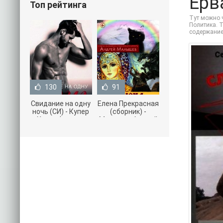
Ерв
Топ рейтинга
Тут можно ч
Политика. Т
содержание
130
91
Свидание на одну
Елена Прекрасная
ночь (СИ) - Купер
(сборник) -
Хелен (читать
Малышев Андрей
книги онлайн
(книги полностью
бесплатно без
.txt) 📗