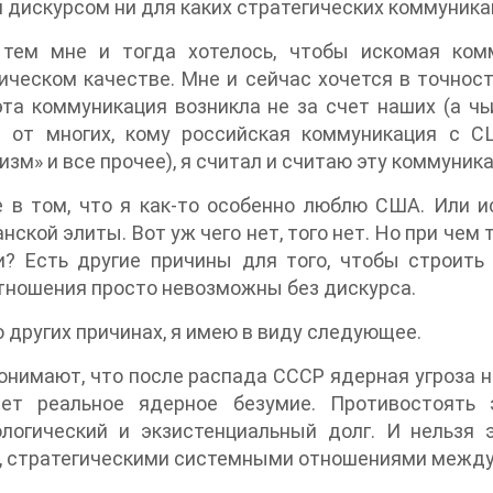
 дискурсом ни для каких стратегических коммуника
тем мне и тогда хотелось, чтобы искомая комм
ическом качестве. Мне и сейчас хочется в точности
та коммуникация возникла не за счет наших (а чь
е от многих, кому российская коммуникация с С
изм» и все прочее), я считал и считаю эту коммуни
е в том, что я как-то особенно люблю США. Или
нской элиты. Вот уж чего нет, того нет. Но при че
и? Есть другие причины для того, чтобы строить
тношения просто невозможны без дискурса.
о других причинах, я имею в виду следующее.
понимают, что после распада СССР ядерная угроза н
ает реальное ядерное безумие. Противостоять 
логический и экзистенциальный долг. И нельзя э
, стратегическими системными отношениями между