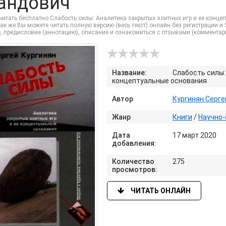
андович
итать бесплатно Слабость силы: Аналитика закрытых элитных игр и ее конце
ак же Вы можете читать полную версию (весь текст) онлайн без регистрации и 
, предисловие (аннотацию), описание и ознакомиться с отзывами (комментар
Название:
Слабость силы:
концептуальные основания
Автор
Кургинян Серге
Жанр
Книги
/
Научно-
Дата
17 март 2020
добавления:
Количество
275
просмотров:
ЧИТАТЬ ОНЛАЙН