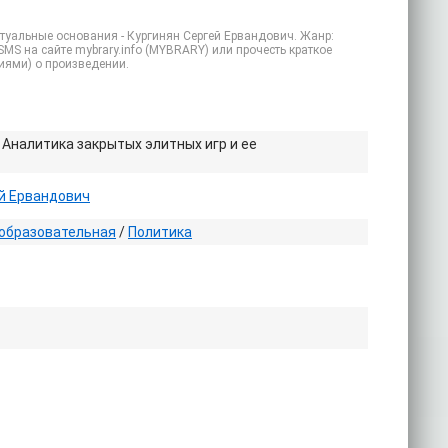
птуальные основания - Кургинян Сергей Ервандович. Жанр:
SMS на сайте mybrary.info (MYBRARY) или прочесть краткое
иями) о произведении.
 Аналитика закрытых элитных игр и ее
й Ервандович
образовательная
/
Политика