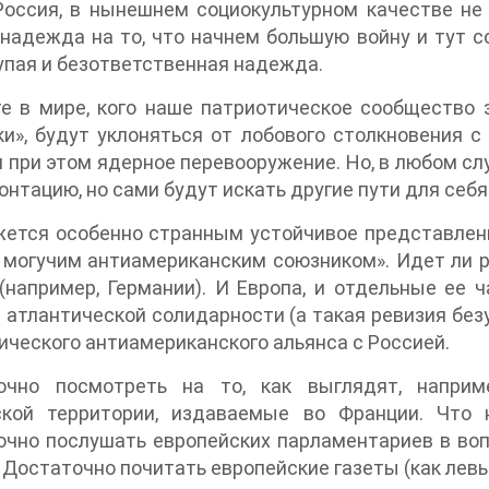
 Россия, в нынешнем социокультурном качестве 
 надежда на то, что начнем большую войну и тут с
упая и безответственная надежда.
те в мире, кого наше патриотическое сообщество
и», будут уклоняться от лобового столкновения с
 при этом ядерное перевооружение. Но, в любом слу
онтацию, но сами будут искать другие пути для себя
ется особенно странным устойчивое представлени
могучим антиамериканским союзником». Идет ли р
(например, Германии). И Европа, и отдельные ее 
 атлантической солидарности (а такая ревизия без
ического антиамериканского альянса с Россией.
очно посмотреть на то, как выглядят, наприм
ской территории, издаваемые во Франции. Что н
чно послушать европейских парламентариев в вопр
 Достаточно почитать европейские газеты (как левые