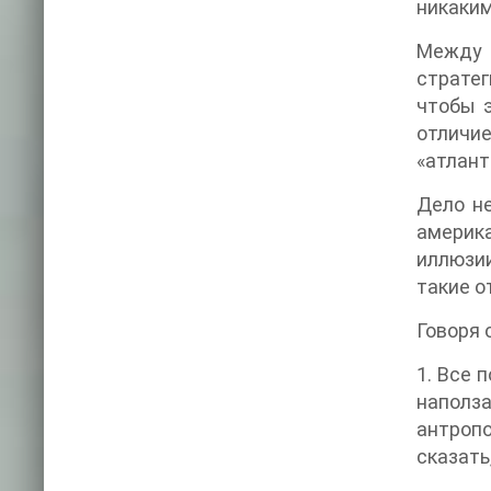
никаким
Между 
стратег
чтобы э
отличи
«атлант
Дело н
америка
иллюзи
такие о
Говоря 
1. Все 
наполз
антропо
сказать