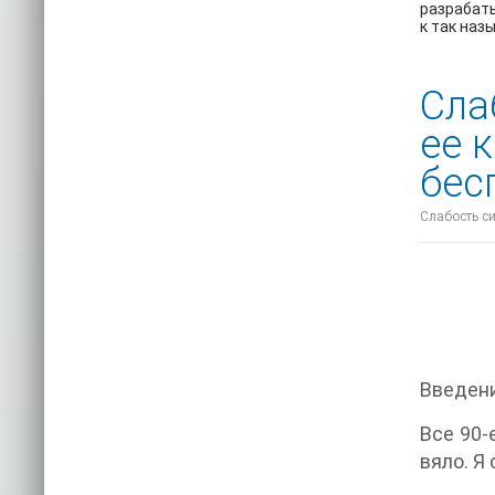
разрабат
к так на
Сла
ее 
бес
Слабость си
Введен
Все 90-
вяло. Я