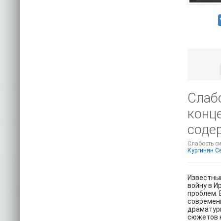
Слаб
конц
соде
Слабость си
Кургинян С
Известный
войну в И
проблем. 
современн
драматур
сюжетов 