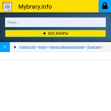
Mybrary.info
ВСЕ ЖАНРЫ
mybrary.info
»
Книги
»
Научно-образовательная
»
Политика
» О рац
ДОБАВИТЬ
В
ЗАКЛАДКИ