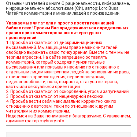
Отзывы читателей о книге О рациональности, либерализме,
и иррациональном абсолютизме (СИ), автор: Lord Buss.
Читайте комментарии и мнения людей о произведении.
Уважаемые читатели и просто посетители нашей
библиотеки! Просим Вас придерживаться определенных
правил при комментировании литературных
произведений.
1. Просьба отказаться от дискриминационных
высказываний. Мы защищаем право наших читателей
свободно выражать свою точку зрения. Вместе с тем мы не
терпим агрессии. На сайте запрещено оставлять
комментарий, который содержит унизительные
высказывания или призывы к насилию по отношению к
отдельным лицам или группам людей на основании их расы,
этнического происхождения, вероисповедания,
недееспособности, пола, возраста, статуса ветерана,
касты или сексуальной ориентации.
2. Просьба отказаться от оскорблений, угроз и запугиваний.
3. Просьба отказаться от нецензурной лексики.
4. Просьба вести себя максимально корректно как по
отношению к авторам, так и по отношению к другим
читателям и их комментариям.
Надеемся на Ваше понимание и благоразумие. С уважением,
администратор mybrary.info.