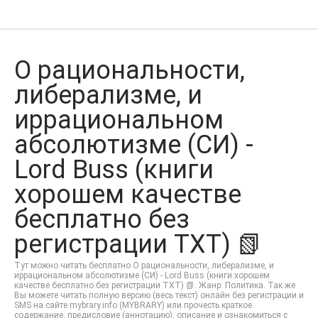
О рациональности,
либерализме, и
иррациональном
абсолютизме (СИ) -
Lord Buss (книги
хорошем качестве
бесплатно без
регистрации TXT) 📗
Тут можно читать бесплатно О рациональности, либерализме, и
иррациональном абсолютизме (СИ) - Lord Buss (книги хорошем
качестве бесплатно без регистрации TXT) 📗. Жанр: Политика. Так же
Вы можете читать полную версию (весь текст) онлайн без регистрации и
SMS на сайте mybrary.info (MYBRARY) или прочесть краткое
содержание, предисловие (аннотацию), описание и ознакомиться с