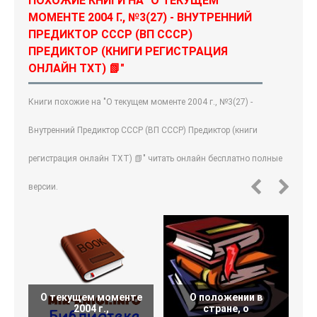
ПОХОЖИЕ КНИГИ НА "О ТЕКУЩЕМ
МОМЕНТЕ 2004 Г., №3(27) - ВНУТРЕННИЙ
ПРЕДИКТОР СССР (ВП СССР)
ПРЕДИКТОР (КНИГИ РЕГИСТРАЦИЯ
ОНЛАЙН TXT) 📗"
Книги похожие на "О текущем моменте 2004 г., №3(27) -
Внутренний Предиктор СССР (ВП СССР) Предиктор (книги
регистрация онлайн TXT) 📗" читать онлайн бесплатно полные
версии.
О текущем моменте
О положении в
О
2004 г.,
стране, о