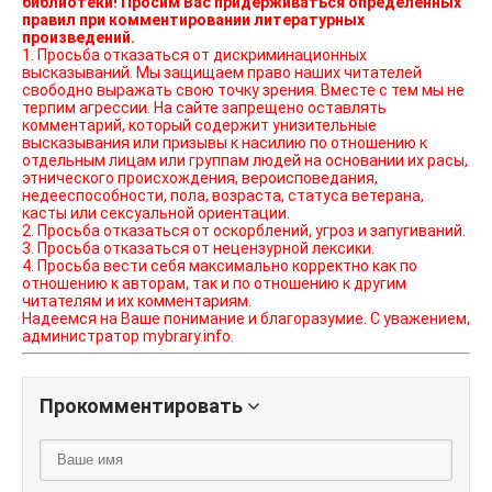
библиотеки! Просим Вас придерживаться определенных
правил при комментировании литературных
произведений.
1. Просьба отказаться от дискриминационных
высказываний. Мы защищаем право наших читателей
свободно выражать свою точку зрения. Вместе с тем мы не
терпим агрессии. На сайте запрещено оставлять
комментарий, который содержит унизительные
высказывания или призывы к насилию по отношению к
отдельным лицам или группам людей на основании их расы,
этнического происхождения, вероисповедания,
недееспособности, пола, возраста, статуса ветерана,
касты или сексуальной ориентации.
2. Просьба отказаться от оскорблений, угроз и запугиваний.
3. Просьба отказаться от нецензурной лексики.
4. Просьба вести себя максимально корректно как по
отношению к авторам, так и по отношению к другим
читателям и их комментариям.
Надеемся на Ваше понимание и благоразумие. С уважением,
администратор mybrary.info.
Прокомментировать