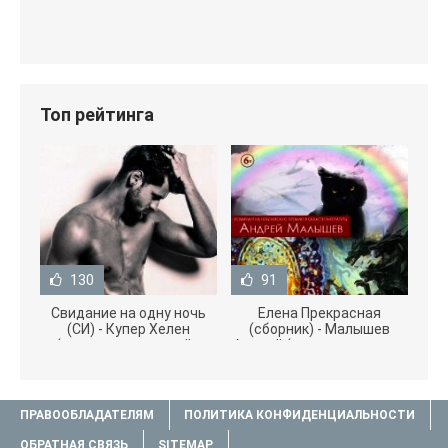
Топ рейтинга
130
91
Свидание на одну ночь
Елена Прекрасная
(СИ) - Купер Хелен
(сборник) - Малышев
(читать книги онлайн
Андрей (книги полностью
бесплатно без
.txt) 📗
ПРАВООБЛАДАТЕЛЯМ
ПОЛИТИКА КОНФИДЕНЦИАЛЬНОСТИ
ОБРАТНАЯ СВЯЗЬ
SITEMAP