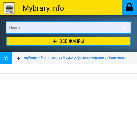
Mybrary.info
ВСЕ ЖАНРЫ
mybrary.info
»
Книги
»
Научно-образовательная
»
Политика
» О тек
ДОБАВИТЬ
В
ЗАКЛАДКИ