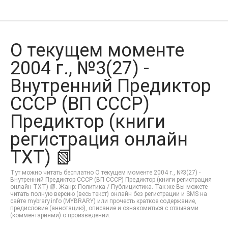
О текущем моменте
2004 г., №3(27) -
Внутренний Предиктор
СССР (ВП СССР)
Предиктор (книги
регистрация онлайн
TXT) 📗
Тут можно читать бесплатно О текущем моменте 2004 г., №3(27) -
Внутренний Предиктор СССР (ВП СССР) Предиктор (книги регистрация
онлайн TXT) 📗. Жанр: Политика / Публицистика. Так же Вы можете
читать полную версию (весь текст) онлайн без регистрации и SMS на
сайте mybrary.info (MYBRARY) или прочесть краткое содержание,
предисловие (аннотацию), описание и ознакомиться с отзывами
(комментариями) о произведении.