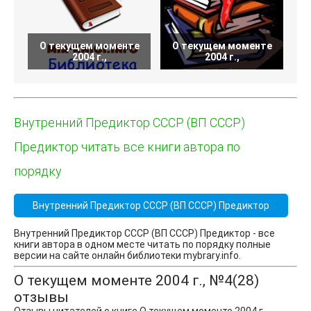
О текущем моменте
О текущем моменте
О
2004 г.,
2004 г.,
Внутренний Предиктор СССР (ВП СССР)
Предиктор читать все книги автора по
порядку
Внутренний Предиктор СССР (ВП СССР) Предиктор
Внутренний Предиктор СССР (ВП СССР) Предиктор - все
книги автора в одном месте читать по порядку полные
версии на сайте онлайн библиотеки mybrary.info.
О текущем моменте 2004 г., №4(28)
отзывы