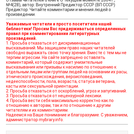
Отзывы читателей о книге О текущем моменте 2004 г.,
№4(28), автор: Внутренний Предиктор СССР (ВП СССР)
Предиктор. Читайте комментарии и мнения людей о
произведении.
Уважаемые читатели и просто посетители нашей
библиотеки! Просим Вас придерживаться определенных
правил при комментировании литературных
произведений.
1. Просьба отказаться от дискриминационных
высказываний. Мы защищаем право наших читателей
свободно выражать свою точку зрения. Вместе с тем мы не
терпим агрессии. На сайте запрещено оставлять
комментарий, который содержит унизительные
высказывания или призывы к насилию по отношению к
отдельным лицам или группам людей на основании их расы,
этнического происхождения, вероисповедания,
недееспособности, пола, возраста, статуса ветерана,
касты или сексуальной ориентации.
2. Просьба отказаться от оскорблений, угроз и запугиваний.
3. Просьба отказаться от нецензурной лексики.
4. Просьба вести себя максимально корректно как по
отношению к авторам, так и по отношению к другим
читателям и их комментариям.
Надеемся на Ваше понимание и благоразумие. С уважением,
администратор mybrary.info.