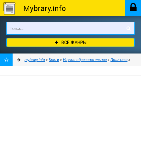
Mybrary.info
ВСЕ ЖАНРЫ
mybrary.info
»
Книги
»
Научно-образовательная
»
Политика
» О тек
ДОБАВИТЬ
В
ЗАКЛАДКИ