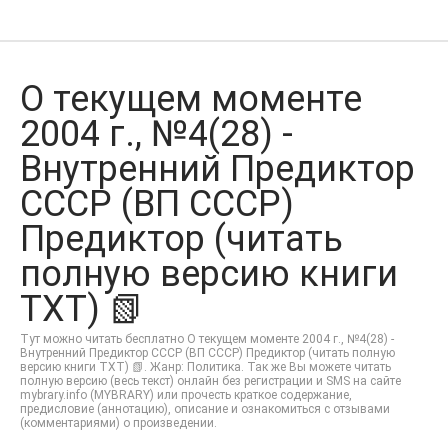
О текущем моменте
2004 г., №4(28) -
Внутренний Предиктор
СССР (ВП СССР)
Предиктор (читать
полную версию книги
TXT) 📗
Тут можно читать бесплатно О текущем моменте 2004 г., №4(28) -
Внутренний Предиктор СССР (ВП СССР) Предиктор (читать полную
версию книги TXT) 📗. Жанр: Политика. Так же Вы можете читать
полную версию (весь текст) онлайн без регистрации и SMS на сайте
mybrary.info (MYBRARY) или прочесть краткое содержание,
предисловие (аннотацию), описание и ознакомиться с отзывами
(комментариями) о произведении.