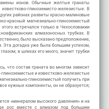
замены ионов. Обычные желтые гранаты
 известково-глиноземисто-железистые. В
 других районах развиты красно-малиновые
рко-красный магнезиально-глиноземистый
 этого встречался только в Чехословакии
жноафриканских алмазоносных трубках. В
ественно, было высказано предположение,
з. Эта догадка уже была большим успехом,
глазом; в шлихах его много, значит трубки
сь, что состав граната во многом зависит
во-глиноземистые и известково-железистые
 магнезиально-глиноземистый получить при
все нужные компоненты, он не образуется;
ляется «минералом высокого давления» и на
где рос вместе с алмазом под большим