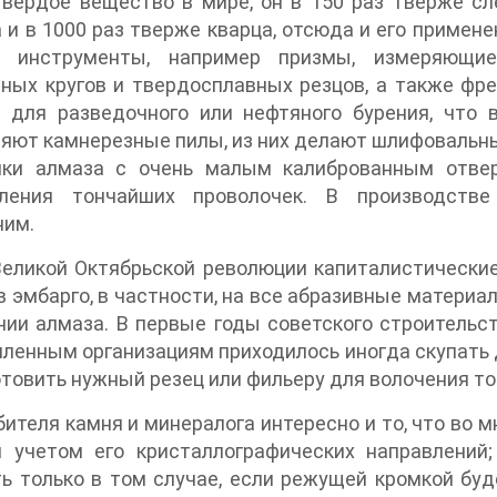
твердое вещество в мире, он в 150 раз тверже с
 и в 1000 раз тверже кварца, отсюда и его приме
 инструменты, например призмы, измеряющие
ных кругов и твердосплавных резцов, а также фре
и для разведочного или нефтяного бурения, что 
яют камнерезные пилы, из них делают шлифовальные 
нки алмаза с очень малым калиброванным отве
вления тончайших проволочек. В производстве
ним.
еликой Октябрьской революции капиталистические
 эмбарго, в частности, на все абразивные материал
ии алмаза. В первые годы советского строительст
енным организациям приходилось иногда скупать д
отовить нужный резец или фильеру для волочения то
ителя камня и минералога интересно и то, что во 
м учетом его кристаллографических направлений
ь только в том случае, если режущей кромкой бу