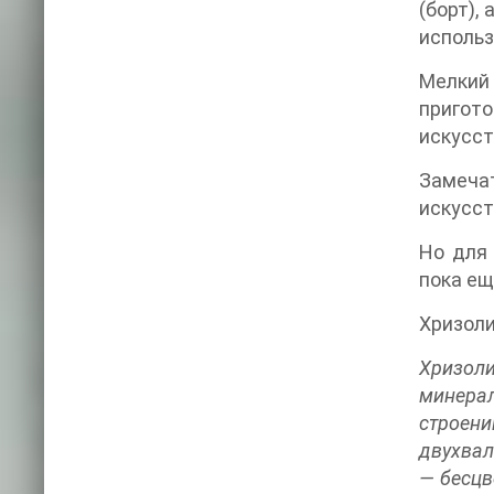
(борт),
использ
Мелкий
пригот
искусс
Замечат
искусст
Но для 
пока ещ
Хризол
Хризоли
минера
строен
двухвал
— бесцв