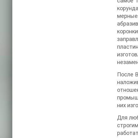
самое 
корунда
мерные
абразив
коронк
заправл
пласти
изгото
незаме
После В
наложив
отношен
промышл
них изг
Для люб
строги
работат