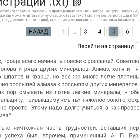
страции .txt) 📗
итать бесплатно Рассказы о драгоценных камнях - Петров Валерий Петрович (чи
же Вы можете читать полную версию (весь текст) онлайн без регистрации и SMS
, предисловие (аннотацию), описание и ознакомиться с отзывами (комментар
НАЗАД
1
...
3
4
5
6
Перейти на страницу:
, проще всего начинать поиски с россыпей. Советск
 олова и ряда других минералов. Алмаз, хотя и 
 шпатов и кварца, но все же много легче платин
ия россыпей алмаза к россыпям других минералов 
их пор смывать из лотка легкие минералы, чтоб
льщику, привыкшему «мыть» тяжелое золото, сохр
не просто. Этому надо долго учиться, а как провер
маз?
лько ничтожная часть трудностей, вставших пер
м успеха был, впрочем, примененный А. П. Бу