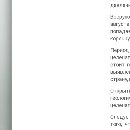
давлен
Вооруже
августа
попада
коренну
Период
целенап
стоит г
выявле
страну,
Открыт
геологи
целенап
Следуе
того, 