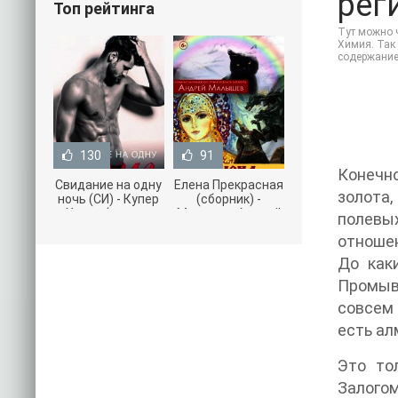
реги
Топ рейтинга
Тут можно ч
Химия. Так 
содержание
130
91
Конечно
Свидание на одну
Елена Прекрасная
золота,
ночь (СИ) - Купер
(сборник) -
Хелен (читать
Малышев Андрей
полевых
книги онлайн
(книги полностью
отношен
бесплатно без
.txt) 📗
До как
Промыва
совсем 
есть ал
Это то
Залого