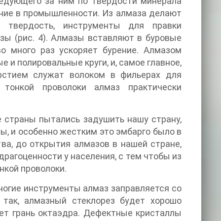
ледующего за ним по твердости минерала
нение в промышленности. Из алмаза делают
 твердость, инструменты для правки
зы (рис. 4). Алмазы вставляют в буровые
во много раз ускоряет бурение. Алмазом
и полировальные круги, и, самое главное,
рстием служат волоком в фильерах для
 тонкой проволоки алмаз практически
 страны пытались задушить нашу страну,
ы, и особенно жестким это эмбарго было в
ва, до открытия алмазов в нашей стране,
рагоценности у населения, с тем чтобы из
нкой проволоки.
многие инструменты алмаз заправляется со
; так, алмазный стеклорез будет хорошо
дет грань октаэдра. Дефектные кристаллы