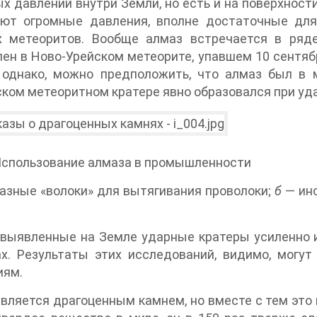
х давлений внутри Земли, но есть и на поверхности
ают огромные давления, вполне достаточные для
х метеоритов. Вообще алмаз встречается в ряд
ен в Ново-Урейском метеорите, упавшем 10 сентября
, однако, можно предположить, что алмаз был в 
ком метеоритном кратере явно образовался при уд
 Использование алмаза в промышленности
азные «волоки» для вытягивания проволоки;
б
— инс
выявленные на Земле ударные кратеры усиленно и
ах. Результаты этих исследований, видимо, могу
иям.
вляется драгоценным камнем, но вместе с тем эт