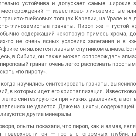
ительно устойчива и допускает самые широкие 
 месторождений — известково-глиноземистые или
 гранито-гнейсовых толщах Карелии, на Урале и в
сто-глиноземистые гранаты. Пироп же — густой я
 обычно содержащий некоторую примесь хрома, до
ких-то не очень ясных условиях залегания и в ю
фрике он является главным спутником алмаза. Ест
десь, в Сибири, он также может сопровождать алма
 пироповый гранат очень легко распознать простым 
скать «по пиропу».
 когда научились синтезировать гранаты, выяснило
вий, в которых идет его кристаллизация. Известко
 легко синтезируются при низких давлениях, а вот
давлениях не удается. Даже из шихты, содержащей 
лизуются другие минералы.
оворя, опыты показали, что пироп, как и алмаз, яв
й поверхности он — гость с огромных глубин, 