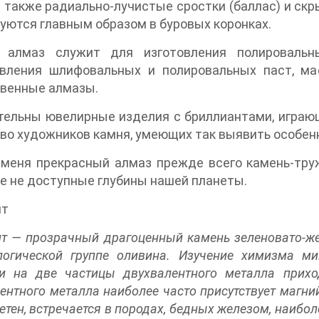
 а также радиально-лучистые сростки (баллас) и ск
уются главным образом в буровых коронках.
 алмаз служит для изготовления полироваль
овления шлифовальных и полировальных паст, м
твенные алмазы.
ельны ювелирные изделия с бриллиантами, играющ
во художников камня, умеющих так выявить особен
меня прекрасный алмаз прежде всего камень-труж
е не доступные глубины нашей планеты.
ит
т — прозрачный драгоценный камень зеленовато-жел
логической группе оливина. Изучение химизма ми
ии на две частицы двухвалентного металла прихо
ентного металла наиболее часто присутствует магни
етен, встречается в породах, бедных железом, наибо