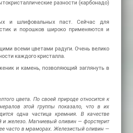
рытокристаллические разности (карбонадо)
ных и шлифовальных паст. Сейчас для
астик и порошков широко применяются и
ими всеми цветами радуги. Очень велико
ности каждого кристалла.
еник и камень, позволяющий заглянуть в
того цвета. По своей природе относится к
нералов этой группы показало, что в их
дится одна частица кремния. В качестве
й и железо. Магниевый оливин — форстерит
лее часто в мраморах. Железистый оливин —