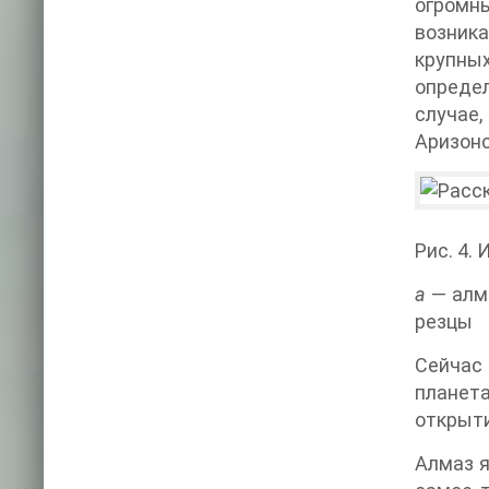
огромны
возник
крупны
определ
случае
Аризонс
Рис. 4.
а
— алм
резцы
Сейчас 
планет
открыт
Алмаз я