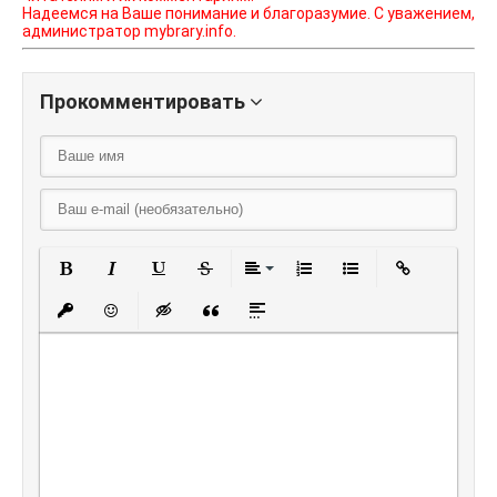
Надеемся на Ваше понимание и благоразумие. С уважением,
администратор mybrary.info.
Прокомментировать
Полужирный
Курсив
Подчеркнутый
Зачеркнутый
Выравнивание
Нумерованный списо
Маркированный
Вставить
Вставить защищенную ссылку
Вставить смайлик
Вставка скрытого текста
Вставка цитаты
Вставка спойлера