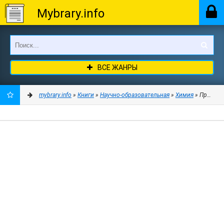
Mybrary.info
ВСЕ ЖАНРЫ
mybrary.info
»
Книги
»
Научно-образовательная
»
Химия
» Прикладн
ДОБАВИТЬ
В
ЗАКЛАДКИ