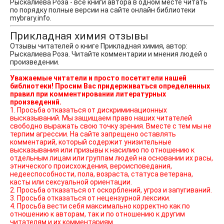
Рыскалиева Роза - все книги автора в одном месте читать
по порядку полные версии на сайте онлайн библиотеки
mybrary.info.
Прикладная химия отзывы
Отзывы читателей о книге Прикладная химия, автор:
Рыскалиева Роза. Читайте комментарии и мнения людей о
произведении.
Уважаемые читатели и просто посетители нашей
библиотеки! Просим Вас придерживаться определенных
правил при комментировании литературных
произведений.
1. Просьба отказаться от дискриминационных
высказываний. Мы защищаем право наших читателей
свободно выражать свою точку зрения. Вместе с тем мы не
терпим агрессии. На сайте запрещено оставлять
комментарий, который содержит унизительные
высказывания или призывы к насилию по отношению к
отдельным лицам или группам людей на основании их расы,
этнического происхождения, вероисповедания,
недееспособности, пола, возраста, статуса ветерана,
касты или сексуальной ориентации.
2. Просьба отказаться от оскорблений, угроз и запугиваний.
3. Просьба отказаться от нецензурной лексики.
4. Просьба вести себя максимально корректно как по
отношению к авторам, так и по отношению к другим
читателям и их комментариям.