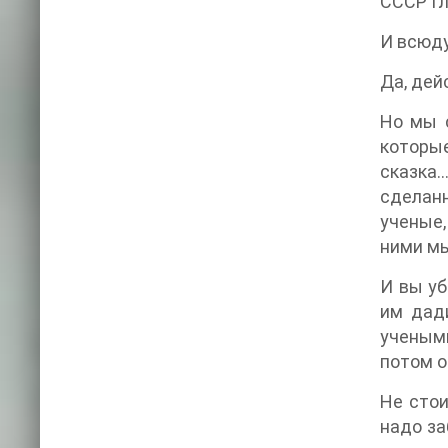
СССР Гл
И всюду
Да, дей
Но мы 
которы
сказка
сделан
ученые,
ними мы
И вы уб
им дад
учеными
потом о
Не стои
надо за