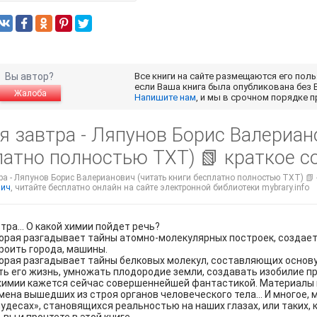
Вы автор?
Все книги на сайте размещаются его пол
если Ваша книга была опубликована без 
Жалоба
Напишите нам
, и мы в срочном порядке 
 завтра - Ляпунов Борис Валериан
латно полностью TXT) 📗 краткое 
а - Ляпунов Борис Валерианович (читать книги бесплатно полностью TXT) 📗 
вич
, читайте бесплатно онлайн на сайте электронной библиотеки mybrary.info
тра… О какой химии пойдет речь?
торая разгадывает тайны атомно-молекулярных построек, создает
роить города, машины.
торая разгадывает тайны белковых молекул, составляющих основу
ь его жизнь, умножать плодородие земли, создавать изобилие п
химии кажется сейчас совершеннейшей фантастикой. Материалы п
ена вышедших из строя органов человеческого тела… И многое, м
чудесах», становящихся реальностью на наших глазах, или таких