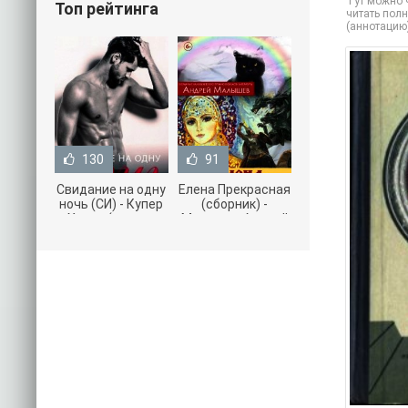
Тут можно ч
Топ рейтинга
читать полн
(аннотацию
130
91
Свидание на одну
Елена Прекрасная
ночь (СИ) - Купер
(сборник) -
Хелен (читать
Малышев Андрей
книги онлайн
(книги полностью
бесплатно без
.txt) 📗