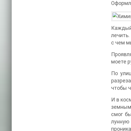
Оформле
Каждый 
лечить.
с чем м
Проявля
моете р
По ули
разреза
чтобы ч
И в кос
земным 
смог бы
лунную
проника