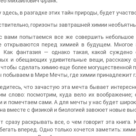
еб Михайлович Франк.
 здесь, в разгадке этих тайн природы, будет участв
ствительно, горизонты завтрашней химии необъятн
с вами попытаемся все же совершить небольшое 
е открываются перед химией в будущем. Многое з
… Как фантазия — однако такая, какой суждено 
ных и обещающих удивительные вещи, расскажу о
 чтобы сделать химию еще более могущественной п
 побываем в Мире Мечты, где химии принадлежит г
едитесь, что зачастую эта мечта бывает интересн
им слово: посмотрим, куда вело их воображение;
 и помечтаем сами. А для мечты у нас будет широки
на вместе с физикой и биологией завоюет новые вы
т сразу раскрывать все, о чем говорит эта книга. 
бегать вперед. Одно только хочется заметить: хими