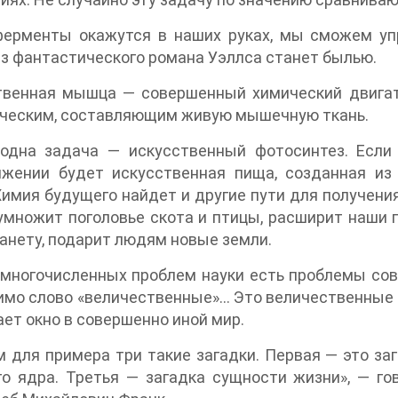
ферменты окажутся в наших руках, мы сможем уп
из фантастического романа Уэллса станет былью.
твенная мышца — совершенный химический двигат
ическим, составляющим живую мышечную ткань.
одна задача — искусственный фотосинтез. Если 
яжении будет искусственная пища, созданная из
Химия будущего найдет и другие пути для получен
умножит поголовье скота и птицы, расширит наши п
анету, подарит людям новые земли.
многочисленных проблем науки есть проблемы сове
мо слово «величественные»… Это величественные з
ет окно в совершенно иной мир.
 для примера три такие загадки. Первая — это за
о ядра. Третья — загадка сущности жизни», — го