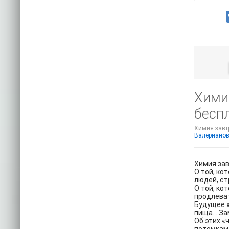
Химия
бесп
Химия завтр
Валериано
Химия зав
О той, ко
людей, ст
О той, ко
продлеват
Будущее 
пища… Зам
Об этих «