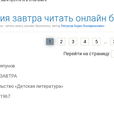
 вы и прочтете в этой книге.
ия завтра читать онлайн 
а - читать книгу онлайн бесплатно, автор
Ляпунов Борис Валерианович
1
2
3
4
5
...
Перейти на страницу:
Ляпунов
ЗАВТРА
ьство «Детская литература»
 1967