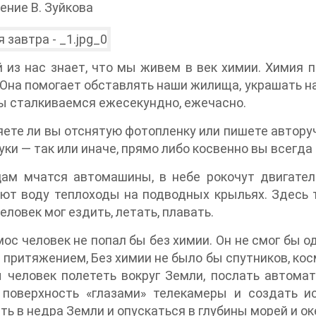
ние В. Зуйкова
из нас знает, что мы живем в век химии. Химия п
 Она помогает обставлять наши жилища, украшать на
ы сталкиваемся ежесекундно, ежечасно.
ете ли вы отснятую фотопленку или пишете авторуч
уки — так или иначе, прямо либо косвенно вы всегда
цам мчатся автомашины, в небе рокочут двигател
ют воду теплоходы на подводных крыльях. Здесь 
еловек мог ездить, летать, плавать.
мос человек не попал бы без химии. Он не смог бы
притяжением, Без химии не было бы спутников, кос
 человек полететь вокруг Земли, послать автомат
 поверхность «глазами» телекамеры и создать и
ть в недра Земли и опускаться в глубины морей и ок