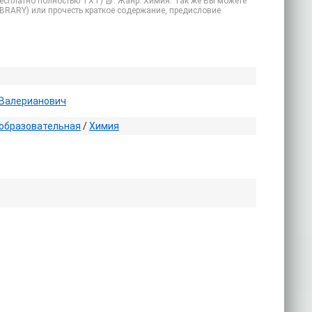
бесплатно полностью TXT) 📗. Жанр: Химия. Так же Вы можете
MYBRARY) или прочесть краткое содержание, предисловие
 Валерианович
образовательная
/
Химия