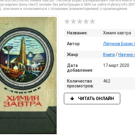
итать бесплатно Химия завтра - Ляпунов Борис Валерианович (читать книги 
ую версию (весь текст) онлайн без регистрации и SMS на сайте mybrary.info (
), описание и ознакомиться с отзывами (комментариями) о произведении.
Название:
Химия завтра
Автор
Ляпунов Борис
Жанр
Книги
/
Научно-
Дата
17 март 2020
добавления:
Количество
462
просмотров:
ЧИТАТЬ ОНЛАЙН