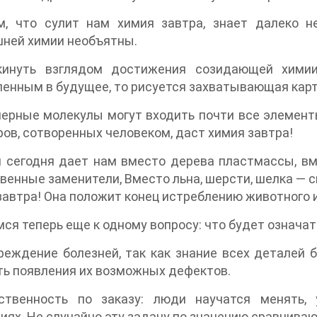
м, что сулит нам химия завтра, знает далеко н
ней химии необъятны.
кинуть взглядом достижения созидающей химии
енным в будущее, то рисуется захватывающая карт
ерные молекулы могут входить почти все элемент
ов, сотворенных человеком, даст химия завтра!
 сегодня дает нам вместо дерева пластмассы, вм
венные заменители, Вместо льна, шерсти, шелка — с
завтра! Она положит конец истреблению животного 
ся теперь еще к одному вопросу: что будет означат
еждение болезней, так как знание всех деталей 
ь появления их возможных дефектов.
ственность по заказу: люди научатся менять,
иях. Не случайно эту задачу по значению сравнива