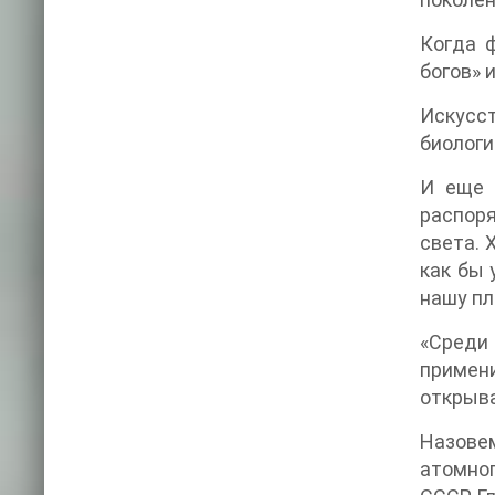
Когда 
богов» 
Искусс
биолог
И еще 
распор
света. 
как бы 
нашу пл
«Среди 
примени
открыва
Назовем
атомног