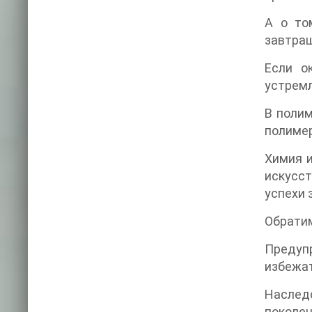
А о то
завтраш
Если о
устремл
В полим
полимер
Химия и
искусст
успехи 
Обратим
Предупр
избежат
Наслед
поколен