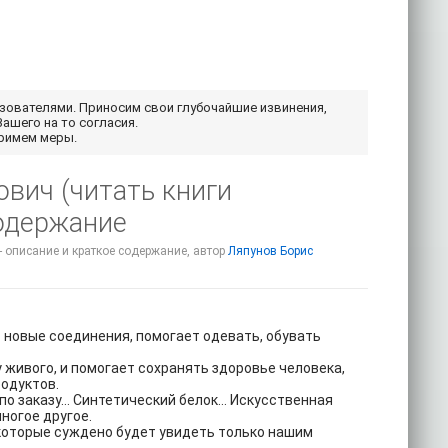
ьзователями. Приносим свои глубочайшие извинения,
Вашего на то согласия.
примем меры.
ович (читать книги
содержание
- описание и краткое содержание, автор
Ляпунов Борис
 новые соединения, помогает одевать, обувать
 живого, и помогает сохранять здоровье человека,
родуктов.
о заказу… Синтетический белок… Искусственная
ногое другое.
, которые суждено будет увидеть только нашим