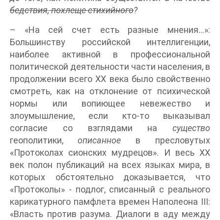
бедствия, похлеще стихийного
?
– «На сей счет есть разные мнения…»:
Большинству российской интеллигенции,
наиболее активной в профессиональной
политической деятельности части населения, в
продолжении всего ХХ века было свойственно
смотреть, как на отклонение от психической
нормы или вопиющее невежество и
злоумышление, если кто-то выказывал
согласие со взглядами на
существо
геополитики,
описанное
в пресловутых
«Протоколах сионских мудрецов». И весь ХХ
век полон публикаций на всех языках мира, в
которых обстоятельно доказывается, что
«Протоколы» - подлог, списанный с реального
карикатурного памфлета времен Наполеона III:
«Власть против разума. Диалоги в аду между