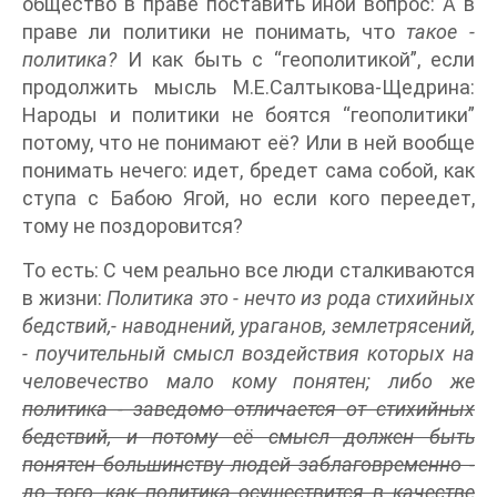
общество в праве поставить иной вопрос: А в
праве ли политики не понимать, что
такое -
политика?
И как быть с “геополитикой”, если
продолжить мысль М.Е.Салтыкова-Щедрина:
Народы и политики не боятся “геополитики”
потому, что не понимают её? Или в ней вообще
понимать нечего: идет, бредет сама собой, как
ступа с Бабою Ягой, но если кого переедет,
тому не поздоровится?
То есть: С чем реально все люди сталкиваются
в жизни:
Политика это - нечто из рода стихийных
бедствий,- наводнений, ураганов, землетрясений,
- поучительный смысл воздействия которых на
человечество мало кому понятен; либо же
политика - заведомо отличается от стихийных
бедствий, и потому её смысл должен быть
понятен большинству людей заблаговременно -
до того, как политика осуществится в качестве