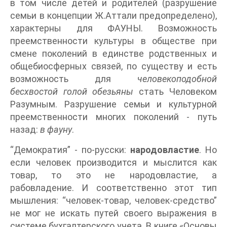
в том числе детей и родителей (разрушение
семьи в концепции Ж.Аттали предопределено),
характерны для ФАУНЫ. Возможность
преемственности культуры в обществе при
смене поколений в единстве родственных и
общебиосферных связей, по существу и есть
возможность для
человекоподобной
бесхвостой голой обезьяны
стать Человеком
Разумным. Разрушение семьи и культурной
преемственности многих поколений - путь
назад:
в фауну
.
“Демократия” - по-русски:
народовластие
. Но
если человек производится и мыслится как
товар, то это не народовластие, а
рабовладение. И соответственно этот тип
мышления: “человек-товар, человек-средство”
не мог не искать путей своего выражения в
системе бухгалтерского учета. В книге «Основы