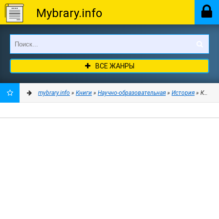
Mybrary.info
ВСЕ ЖАНРЫ
mybrary.info
»
Книги
»
Научно-образовательная
»
История
» Каков 
ДОБАВИТЬ
В
ЗАКЛАДКИ