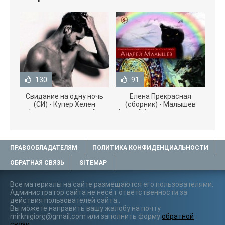
130
91
Свидание на одну ночь
Елена Прекрасная
(СИ) - Купер Хелен
(сборник) - Малышев
(читать книги онлайн
Андрей (книги полностью
бесплатно без
.txt) 📗
ПРАВООБЛАДАТЕЛЯМ
ПОЛИТИКА КОНФИДЕНЦИАЛЬНОСТИ
ОБРАТНАЯ СВЯЗЬ
SITEMAP
Все материалы на сайте размещаются его пользователями.
Администратор сайта не несёт ответственности за
действия пользователей сайта..
Вы можете направить вашу жалобу на почту
mirknigiorg@gmail.com или заполнить форму
обратной
связи
.