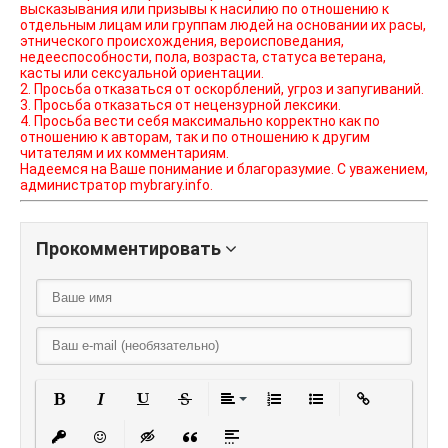
высказывания или призывы к насилию по отношению к
отдельным лицам или группам людей на основании их расы,
этнического происхождения, вероисповедания,
недееспособности, пола, возраста, статуса ветерана,
касты или сексуальной ориентации.
2. Просьба отказаться от оскорблений, угроз и запугиваний.
3. Просьба отказаться от нецензурной лексики.
4. Просьба вести себя максимально корректно как по
отношению к авторам, так и по отношению к другим
читателям и их комментариям.
Надеемся на Ваше понимание и благоразумие. С уважением,
администратор mybrary.info.
Прокомментировать
Полужирный
Курсив
Подчеркнутый
Зачеркнутый
Выравнивание
Нумерованный списо
Маркированный
Вставить