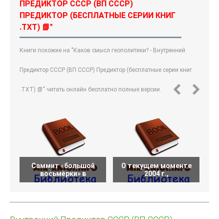
ПРЕДИКТОР СССР (ВП СССР)
ПРЕДИКТОР (БЕСПЛАТНЫЕ СЕРИИ КНИГ
.TXT) 📗"
Книги похожие на "Каков смысл геополитики? - Внутренний
Предиктор СССР (ВП СССР) Предиктор (бесплатные серии книг
.TXT) 📗" читать онлайн бесплатно полные версии.
Саммит «большой
О текущем моменте
О
восьмёрки» в
2004 г.,