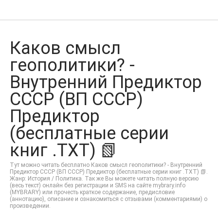
Каков смысл
геополитики? -
Внутренний Предиктор
СССР (ВП СССР)
Предиктор
(бесплатные серии
книг .TXT) 📗
Тут можно читать бесплатно Каков смысл геополитики? - Внутренний
Предиктор СССР (ВП СССР) Предиктор (бесплатные серии книг .TXT) 📗.
Жанр: История / Политика. Так же Вы можете читать полную версию
(весь текст) онлайн без регистрации и SMS на сайте mybrary.info
(MYBRARY) или прочесть краткое содержание, предисловие
(аннотацию), описание и ознакомиться с отзывами (комментариями) о
произведении.