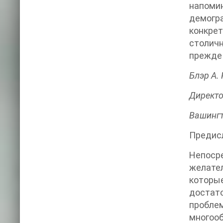
напоми
демогр
конкрет
столичн
прежде 
Блэр А. 
Директо
Вашингт
Предис
Непоср
желател
которы
достат
проблем
многооб