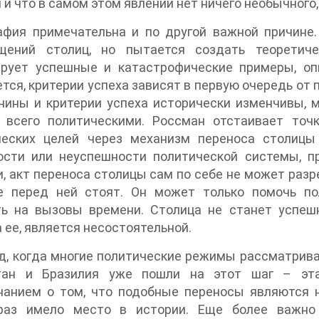
 и что в самом этом явлении нет ничего необычного,
афия примечательна и по другой важной причине
щений столиц, но пытается создать теоретиче
ирует успешные и катастрофические примеры, оп
тся, критерии успеха зависят в первую очередь от 
чины и критерии успеха исторически изменчивы, 
 всего политическими. Россман отстаивает точк
ческих целей через механизм переноса столицы
ости или неуспешности политической системы, 
, акт переноса столицы сам по себе не может разр
е перед ней стоят. Он может только помочь п
ть на вызовы времени. Столица не станет успешн
 ее, является несостоятельной.
д, когда многие политические режимы рассматрив
тан и Бразилия уже пошли на этот шаг – эта
нанием о том, что подобные переносы являются 
раз имело место в истории. Еще более важно 