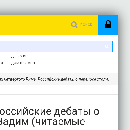
ДЕТСКИЕ
ГИ
ДОМ И СЕМЬЯ
ертого Рима. Российские дебаты о переносе столицы - Россман Вадим (читаемые книги читать TXT) 📗
Российские дебаты о
 Вадим (читаемые