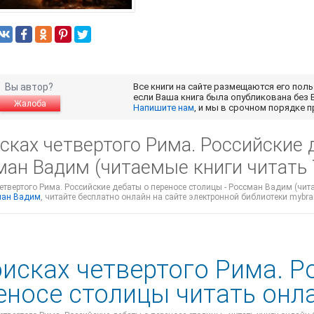
Вы автор?
Все книги на сайте размещаются его пол
если Ваша книга была опубликована без 
Жалоба
Напишите нам
, и мы в срочном порядке 
сках четвертого Рима. Российские 
ман Вадим (читаемые книги читать 
етвертого Рима. Российские дебаты о переносе столицы - Россман Вадим (чита
ман Вадим
, читайте бесплатно онлайн на сайте электронной библиотеки mybrar
оисках четвертого Рима. Р
еносе столицы читать онл