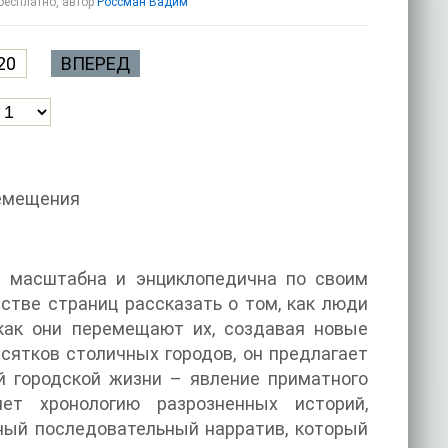
 бесплатно, автор
Россман Вадим
20
ВПЕРЕД
ремещения
 масштабна и энциклопедична по своим
стве страниц рассказать о том, как люди
 как они перемещают их, создавая новые
сятков столичных городов, он предлагает
й городской жизни – явление приматного
ет хронологию разрозненных историй,
ный последовательный нарратив, который