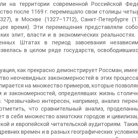
али на территории современной Российской Феде
ство после 1169 г. перемещало свои столицы четы
327), в Москве (1327–1712), Санкт-Петербурге (
щее время). Эти перемещения представляли собо
ких элит, власти и в экономических реальностях
енных Штатах в период завоевания независи
извелась в целом ряде государств, освободивших
уация, как прекрасно демонстрирует Россман, им
во неочевидных закономерностей в этих процесса
пирается на множество примеров, которые позвол
м и закономерностей, определявших жизнь столич
. Чрезвычайно интересен, например, анализ пере
отметить, что сравнительный анализ, проделанн
т в себя множество азиатских городов и цивилиза
кой и европейской читательской аудиториям. Таки
ревних времен и в разных географических условиях