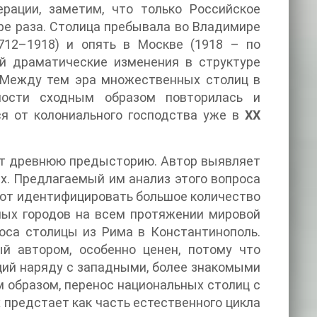
рации, заметим, что только Российское
ре раза. Столица пребывала во Владимире
1712–1918) и опять в Москве (1918 – по
й драматические изменения в структуре
. Между тем эра множественных столиц в
мости сходным образом повторилась и
ся от колониального господства уже в
XX
еет древнюю предысторию. Автор выявляет
х. Предлагаемый им анализ этого вопроса
яют идентифицировать большое количество
ных городов на всем протяжении мировой
носа столицы из Рима в Константинополь.
ый автором, особенно ценен, потому что
ций наряду с западными, более знакомыми
м образом, перенос национальных столиц с
 предстает как часть естественного цикла