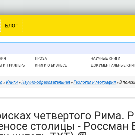
БЛОГ
НИЯ
ПРОЗА
НАУЧНЫЕ КНИГИ
Ы И ТРИЛЛЕРЫ
КНИГИ О БИЗНЕСЕ
ДОКУМЕНТАЛЬНЫЕ КНИ
fo
»
Книги
»
Научно-образовательная
»
Геология и география
» В поисках четв
оисках четвертого Рима. 
еносе столицы - Россман