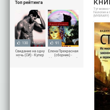
кни
Топ рейтинга
Тут можно ч
Геология и 
(MYBRARY) 
130
91
Свидание на одну
Елена Прекрасная
ночь (СИ) - Купер
(сборник) -
Хелен (читать
Малышев Андрей
книги онлайн
(книги полностью
бесплатно без
.txt) 📗