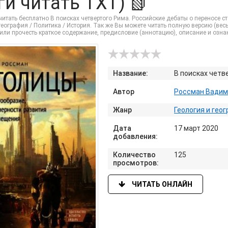
ги читать TXT) 📗
итать бесплатно В поисках четвертого Рима. Российские дебаты о переносе с
география / Политика / История. Так же Вы можете читать полную версию (весь 
или прочесть краткое содержание, предисловие (аннотацию), описание и озн
Название:
В поисках четв
Автор
Россман Вадим
Жанр
Геология и гео
Дата
17 март 2020
добавления:
Количество
125
просмотров:
ЧИТАТЬ ОНЛАЙН