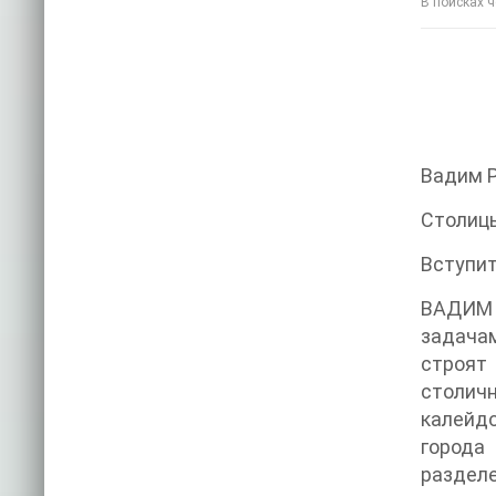
В поисках ч
Вадим 
Столицы
Вступит
ВАДИМ 
задачам
строят
столичн
калейд
город
разделе