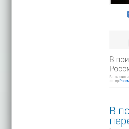
В пои
Росс
В поисках ч
автор
Росс
В п
пер