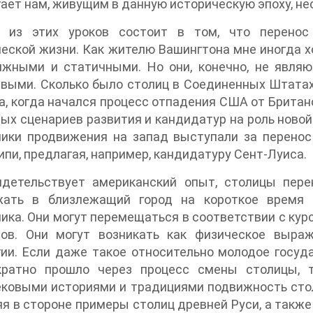
ает нам, живущим в данную историческую эпоху, не
 из этих уроков состоит в том, что перенос
еской жизни. Как жителю Вашингтона мне иногда х
ижными и статичными. Но они, конечно, не явля
выми. Сколько было столиц в Соединенных Штатах
, когда начался процесс отпадения США от Британск
ых сценариев развития и кандидатур на роль новой 
ики продвижения на запад выступали за перенос 
пи, предлагая, например, кандидатуру Сент-Луиса.
идетельствует американский опыт, столицы пере
жать в близлежащий город на короткое время 
ика. Они могут перемещаться в соответствии с ку
сов. Они могут возникать как физическое выра
ии. Если даже такое относительно молодое госуд
кратно прошло через процесс смены столицы, 
ковыми историями и традициями подвижность стол
я в стороне примеры столиц древней Руси, а также