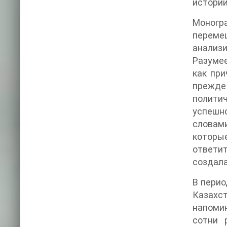
истории
Моногр
переме
анализ
Разумее
как при
прежде
полити
успешн
словами
которы
ответи
создала
В перио
Казахс
напоми
сотни 