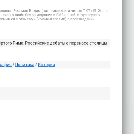
толицы - Россман Вадим (читаемые книги читать TXT) 📗. Жанр:
текст) онлайн без регистрации и SMS на сайте mybrary.info
акомиться с отзывами (комментариями) о произведении.
ертого Рима. Российские дебаты о переносе столицы
графия
/
Политика
/
История