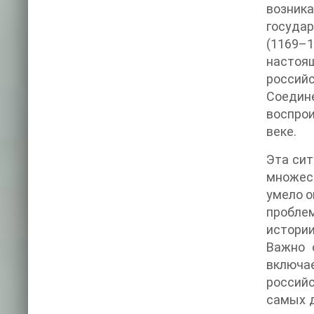
возник
государ
(1169–1
настоя
российс
Соедин
воспро
веке.
Эта сит
множест
умело о
пробле
истории
Важно 
включае
российс
самых д