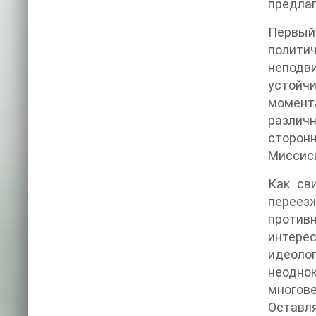
предлаг
Первый
политич
неподв
устойчи
момента
различн
сторонн
Миссиси
Как св
переез
противн
интере
идеолог
неодно
многове
Оставля