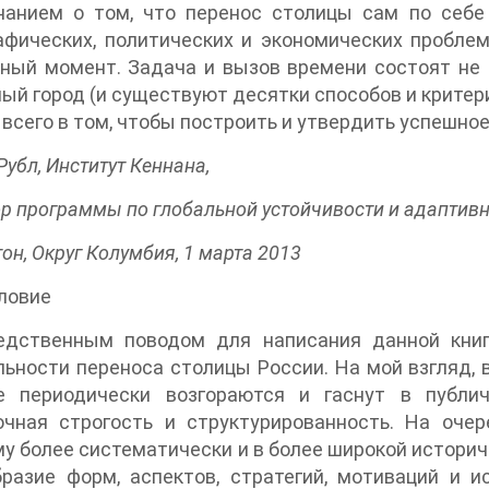
нанием о том, что перенос столицы сам по себе
афических, политических и экономических пробле
ный момент. Задача и вызов времени состоят не 
ый город (и существуют десятки способов и критери
всего в том, чтобы построить и утвердить успешное
Рубл, Институт Кеннана,
р программы по глобальной устойчивости и адаптив
он, Округ Колумбия, 1 марта 2013
ловие
едственным поводом для написания данной кни
ьности переноса столицы России. На мой взгляд, 
е периодически возгораются и гаснут в публич
очная строгость и структурированность. На оче
у более систематически и в более широкой истори
разие форм, аспектов, стратегий, мотиваций и и