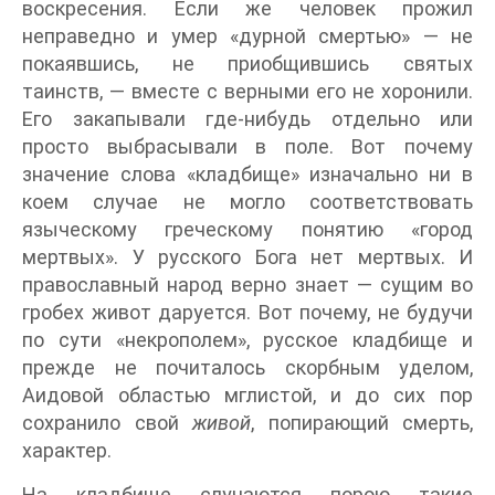
воскресения. Если же человек прожил
неправедно и умер «дурной смертью» — не
покаявшись, не приобщившись святых
таинств, — вместе с верными его не хоронили.
Его закапывали где-нибудь отдельно или
просто выбрасывали в поле. Вот почему
значение слова «кладбище» изначально ни в
коем случае не могло соответствовать
языческому греческому понятию «город
мертвых». У русского Бога нет мертвых. И
православный народ верно знает — сущим во
гробех живот даруется. Вот почему, не будучи
по сути «некрополем», русское кладбище и
прежде не почиталось скорбным уделом,
Аидовой областью мглистой, и до сих пор
сохранило свой
живой
, попирающий смерть,
характер.
На кладбище случаются порою такие