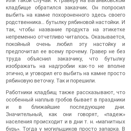
Или такой случай. К граверу на Ваганьковском
кладбище обратился заказчик. Он попросил
выбить на камне похороненного здесь своего
родственника… бутылку рябиновой настойки. И
так, чтобы название продукта на этикетке
непременно отчетливо читалось. Оказывается,
покойный очень любил эту настойку и
предпочитал ее всему прочему. Гравер не без
труда объяснил заказчику, что бутылку
изображать на надгробии как-то не вполне
этично, и уговорил его выбить на камне просто
рябиновую веточку. Так и порешили.
Работники кладбищ также рассказывают, что
особенный наплыв гробов бывает в праздники
и в ближайшие последующие дни.
Значительный, как они говорят, «падеж»
населения происходит и в дни т. н. «магнитных
бурь». Тогда у могильщиков просто запарка. В