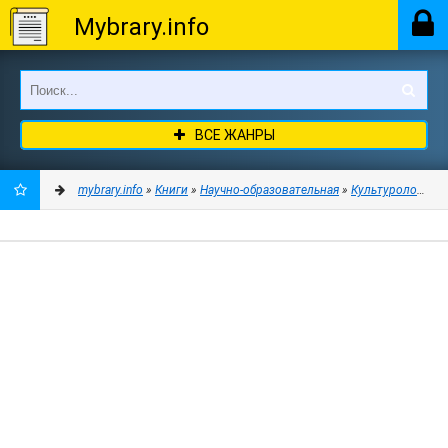
Mybrary.info
ВСЕ ЖАНРЫ
mybrary.info
»
Книги
»
Научно-образовательная
»
Культурология
» 
ДОБАВИТЬ
В
ЗАКЛАДКИ