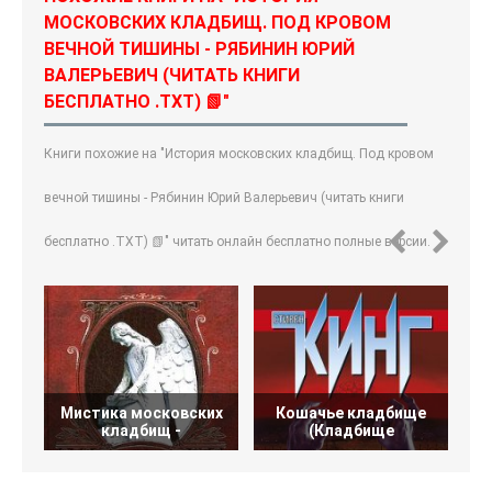
МОСКОВСКИХ КЛАДБИЩ. ПОД КРОВОМ
ВЕЧНОЙ ТИШИНЫ - РЯБИНИН ЮРИЙ
ВАЛЕРЬЕВИЧ (ЧИТАТЬ КНИГИ
БЕСПЛАТНО .TXT) 📗"
Книги похожие на "История московских кладбищ. Под кровом
вечной тишины - Рябинин Юрий Валерьевич (читать книги
бесплатно .TXT) 📗" читать онлайн бесплатно полные версии.
Мистика московских
Кошачье кладбище
Н
кладбищ -
(Кладбище