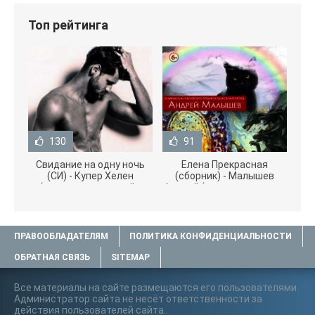
Топ рейтинга
130
91
Свидание на одну ночь
Елена Прекрасная
(СИ) - Купер Хелен
(сборник) - Малышев
(читать книги онлайн
Андрей (книги полностью
бесплатно без
.txt) 📗
ПРАВООБЛАДАТЕЛЯМ
ПОЛИТИКА КОНФИДЕНЦИАЛЬНОСТИ
ОБРАТНАЯ СВЯЗЬ
SITEMAP
Все материалы на сайте размещаются его пользователями.
Администратор сайта не несёт ответственности за
действия пользователей сайта..