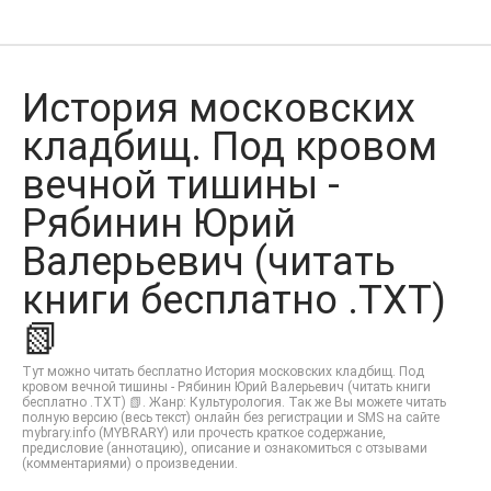
История московских
кладбищ. Под кровом
вечной тишины -
Рябинин Юрий
Валерьевич (читать
книги бесплатно .TXT)
📗
Тут можно читать бесплатно История московских кладбищ. Под
кровом вечной тишины - Рябинин Юрий Валерьевич (читать книги
бесплатно .TXT) 📗. Жанр: Культурология. Так же Вы можете читать
полную версию (весь текст) онлайн без регистрации и SMS на сайте
mybrary.info (MYBRARY) или прочесть краткое содержание,
предисловие (аннотацию), описание и ознакомиться с отзывами
(комментариями) о произведении.