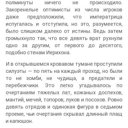
полминуты ничего не происходило.
Закоренелые оптимисты из числа игроков
даже предположили, что императрица
испугалась и отступила, но это, разумеется,
было слишком далеко от истины. Ведь затем
громыхнуло так, что все девять врат рухнули
одно за другим, от первого до десятого,
подобно стенам Иерихона.
И в открывшемся кровавом тумане проступили
силуэты — по пять на каждый проход, но были
то не зомби, не чудища, а предатели и
перебежчики. Это легко угадывалось по
очертаниям тяжелых лат, кожаных доспехов,
мантий, мечей, топоров, луков и посохов. Ровно
девять отрядов и одинокая фигура в седьмом
проеме, чьи очертания скрывал длинный плащ
и капюшон.