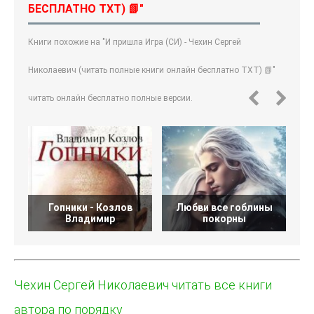
БЕСПЛАТНО TXT) 📗"
Книги похожие на "И пришла Игра (СИ) - Чехин Сергей
Николаевич (читать полные книги онлайн бесплатно TXT) 📗"
читать онлайн бесплатно полные версии.
Гопники - Козлов
Любви все гоблины
О
Владимир
покорны
Чехин Сергей Николаевич читать все книги
автора по порядку