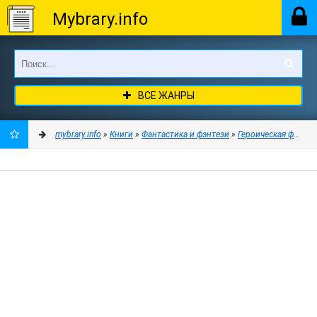
Mybrary.info
ВСЕ ЖАНРЫ
mybrary.info
»
Книги
»
Фантастика и фэнтези
»
Героическая фантас
ДОБАВИТЬ
В
ЗАКЛАДКИ