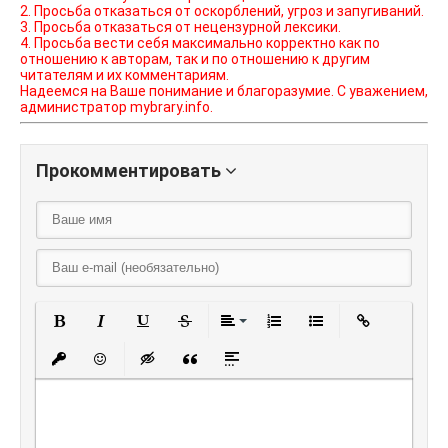
2. Просьба отказаться от оскорблений, угроз и запугиваний.
3. Просьба отказаться от нецензурной лексики.
4. Просьба вести себя максимально корректно как по
отношению к авторам, так и по отношению к другим
читателям и их комментариям.
Надеемся на Ваше понимание и благоразумие. С уважением,
администратор mybrary.info.
Прокомментировать
Полужирный
Курсив
Подчеркнутый
Зачеркнутый
Выравнивание
Нумерованный списо
Маркированный
Вставить
Вставить защищенную ссылку
Вставить смайлик
Вставка скрытого текста
Вставка цитаты
Вставка спойлера