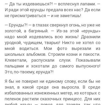
— Да ты издеваешься?! — всплеснул лапами. —
И ради этой ерунды предала всех нас? Да если
не присматриваться — и не заметишь!
— Ерунды?! — в глазах сверкнул огонь, но уже не
золотой, а багряный. — Из-за этой «ерунды»
надо мной издевались всю жизнь! Дразнили
уродкой, чудищем, тварью! Никто не хотел со
мной водиться. Мои фото вырезали из
школьных альбомов. Строили козни и пакости.
Клеветали, распускали слухи. Показывали
пальцами и хохотали до самого выпускного!
Это, по-твоему, ерунда?!
Я бы не поверил ни единому слову, если бы не
знал, в какой среде она выросла. В среде
избалованных изнеженных мегер, из которых с
пеленок растили сказочных принцесс. Для них
любой изъян — повод для травли, так что