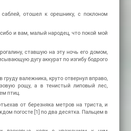
 саблей, отошел к орешнику, с поклоном
асибо и вам, малый народец, что покой мой
огалину, ставшую на эту ночь его домом,
исывающую дугу аккурат по изгибу бодрого
 груду валежника, круто отвернул вправо,
зовую рощу, а в тенистый липовый лес,
ем птиц.
отъехав от березняка метров на триста, и
дом погосте [1] по два десятка. Пальцем в
 и ласковые, коли с уважением к ним