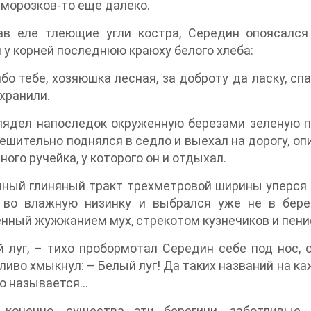
аморозков-то еще далеко.
ав еле тлеющие угли костра, Середин опоясался
 у корней последнюю краюху белого хлеба:
бо тебе, хозяюшка лесная, за доброту да ласку, сп
хранили.
лядел напоследок окруженную березами зеленую пр
ешительно поднялся в седло и выехал на дорогу, оп
ного ручейка, у которого он и отдыхал.
ный глиняный тракт трехметровой ширины уперся в
 во влажную низинку и выбрался уже не в бере
нный жужжанием мух, стрекотом кузнечиков и пени
 луг, – тихо пробормотал Середин себе под нос, 
иво хмыкнул: – Белый луг! Да таких названий на каж
то называется…
 конечно, существа эти берегини, заботливые