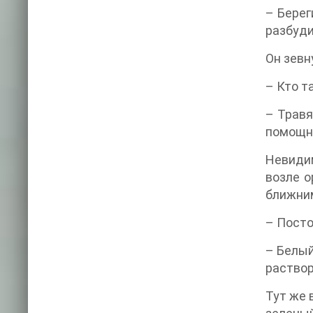
– Берег
разбуди
Он зевн
– Кто т
– Травя
помощни
Невиди
возле о
ближни
– Посто
– Белый
раствор
Тут же 