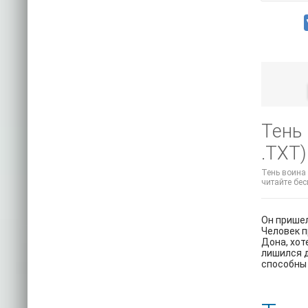
Тень
.TXT)
Тень воина 
читайте бес
Он пришел
Человек п
Дона, хот
лишился д
способны 