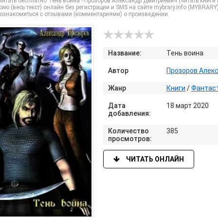
итать бесплатно Тень воина - Прозоров Александр Дмитриевич (читать книги 
ию (весь текст) онлайн без регистрации и SMS на сайте mybrary.info (MYBRARY
 ознакомиться с отзывами (комментариями) о произведении.
Название:
Тень воина
Автор
Прозоров Алек
Жанр
Книги
/
Фантаст
Дата
18 март 2020
добавления:
Количество
385
просмотров:
ЧИТАТЬ ОНЛАЙН