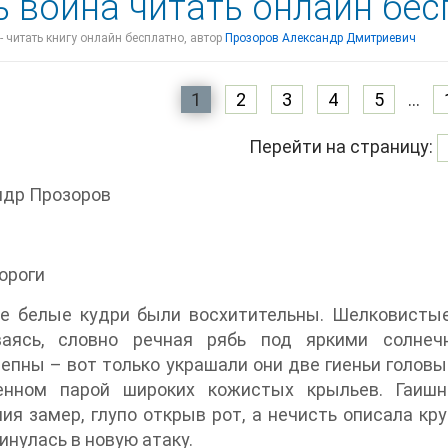
ь воина читать онлайн бе
- читать книгу онлайн бесплатно, автор
Прозоров Александр Дмитриевич
1
2
3
4
5
...
Перейти на страницу:
ндр Прозоров
ороги
е белые кудри были восхитительны. Шелковистые 
ваясь, словно речная рябь под яркими солне
епны – вот только украшали они две гиеньи головы
енном парой широких кожистых крыльев. Гаишн
ия замер, глупо открыв рот, а нечисть описала кр
инулась в новую атаку.