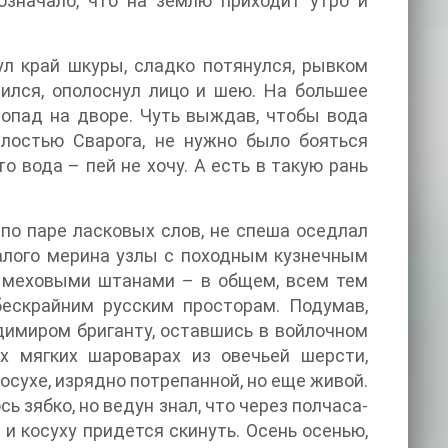
означало, что на землю приходит утро и
нул край шкуры, сладко потянулся, рывком
нился, ополоснул лицо и шею. На большее
топад на дворе. Чуть выждав, чтобы вода
илостью Сварога, не нужно было бояться
 вода – пей не хочу. А есть в такую рань
по паре ласковых слов, не спеша оседлал
алого мерина узлы с походным кузнечным
и меховыми штанами – в общем, всем тем
бескрайним русским просторам. Подумав,
имиром бриганту, оставшись в войлочном
х мягких шароварах из овечьей шерсти,
осухе, изрядно потрепанной, но еще живой.
 зябко, но ведун знал, что через полчаса-
и косуху придется скинуть. Осень осенью,