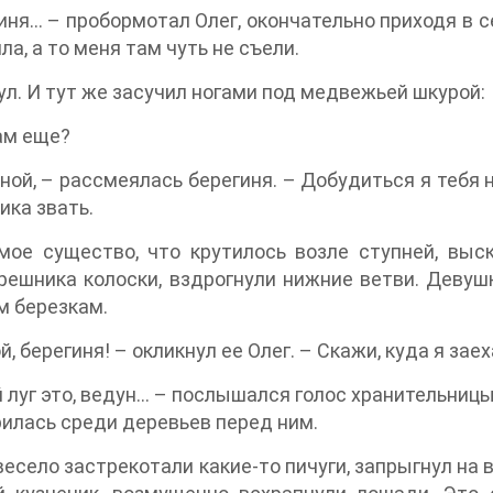
иня… – пробормотал Олег, окончательно приходя в с
ла, а то меня там чуть не съели.
ул. И тут же засучил ногами под медвежьей шкурой:
ам еще?
ной, – рассмеялась берегиня. – Добудиться я тебя 
ка звать.
мое существо, что крутилось возле ступней, выс
решника колоски, вздрогнули нижние ветви. Девуш
м березкам.
й, берегиня! – окликнул ее Олег. – Скажи, куда я зае
 луг это, ведун… – послышался голос хранительницы 
илась среди деревьев перед ним.
весело застрекотали какие-то пичуги, запрыгнул на