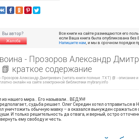
Вы автор?
Все книги на сайте размещаются его пол
если Ваша книга была опубликована без 
Жалоба
Напишите нам
, и мы в срочном порядке 
 воина - Прозоров Александр Дмитр
 📗 краткое содержание
- Прозоров Александр Дмитриевич (читать книги полные .TXT) 📗 - описание и
платно онлайн на сайте электронной библиотеки mybrary.info
 из нашего мира… Его называли… ВЕДУН!
редполагает, судьба решает. Олег Середин хотел отправиться в Н
ел уничтожить обычную мавку – а оказался вынужден сражаться с 
уши. И только решительность да отвага, и верный, остро отточе
вернуть ему свободу и честь.