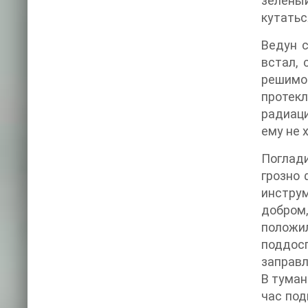
зелены
кутатьс
Ведун с
встал, 
решимос
протекл
радиаци
ему не 
Поглади
грозно
инстру
добром
положил
поддос
заправл
В туман
час под