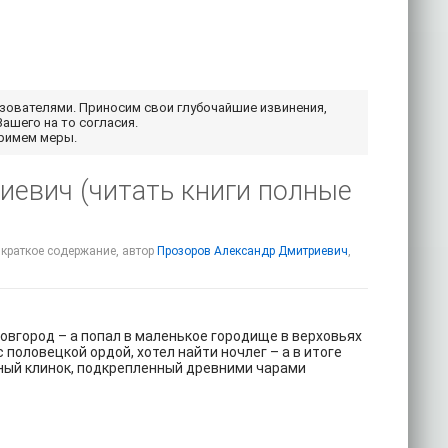
ьзователями. Приносим свои глубочайшие извинения,
Вашего на то согласия.
примем меры.
иевич (читать книги полные
 краткое содержание, автор
Прозоров Александр Дмитриевич
,
овгород – а попал в маленькое городище в верховьях
половецкой ордой, хотел найти ночлег – а в итоге
нный клинок, подкрепленный древними чарами