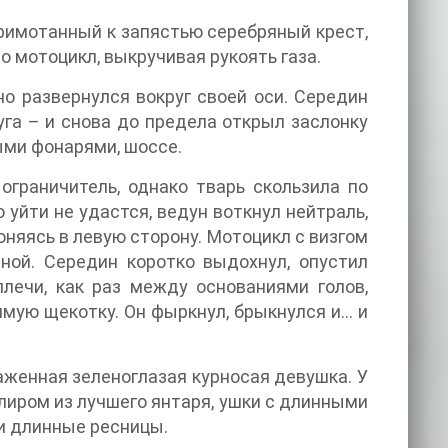
примотанный к запястью серебряный крест,
о мотоцикл, выкручивая рукоять газа.
но развернулся вокруг своей оси. Середин
уга – и снова до предела открыл заслонку
ыми фонарями, шоссе.
ограничитель, однако тварь скользила по
 уйти не удастся, ведун воткнул нейтраль,
оняясь в левую сторону. Мотоцикл с визгом
ной. Середин коротко выдохнул, опустил
лечи, как раз между основаниями голов,
имую щекотку. Он фыркнул, брыкнулся и… и
аженная зеленоглазая курносая девушка. У
лиром из лучшего янтаря, ушки с длинными
и длинные ресницы.