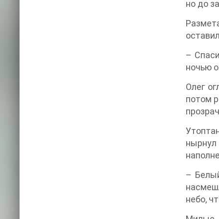
но до з
Размет
оставил
– Спаси
ночью о
Олег ог
потом р
прозрач
Утоптан
нырнул
наполне
– Белый
насмешл
небо, ч
Милые,