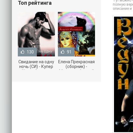
Тут можно ч
Топ рейтинга
полную верс
описание и
130
91
Свидание на одну
Елена Прекрасная
ночь (СИ) - Купер
(сборник) -
Хелен (читать
Малышев Андрей
книги онлайн
(книги полностью
бесплатно без
.txt) 📗