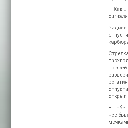
– Ква… 
сигнали
Заднее 
отпусти
карбюра
Стрелка
прохлад
со всей
разверн
рогатин
отпусти
открыл 
– Тебе 
нее был
мочками