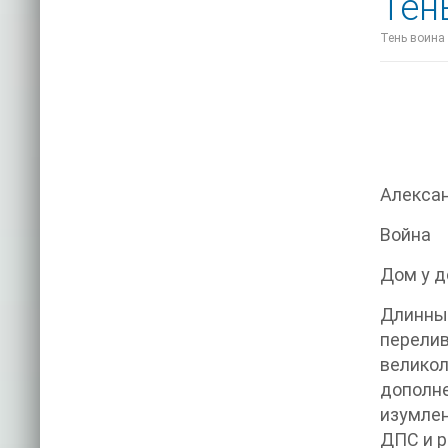
Тен
Тень воина 
Алекса
Война
Дом у д
Длинны
перели
великол
дополн
изумлен
ДПС и р