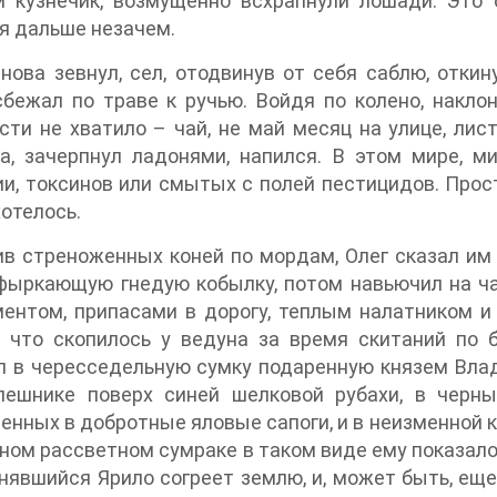
й кузнечик, возмущенно всхрапнули лошади. Это 
я дальше незачем.
нова зевнул, сел, отодвинув от себя саблю, отки
сбежал по траве к ручью. Войдя по колено, накло
ти не хватило – чай, не май месяц на улице, лис
а, зачерпнул ладонями, напился. В этом мире, м
и, токсинов или смытых с полей пестицидов. Просто
хотелось.
в стреноженных коней по мордам, Олег сказал им 
 фыркающую гнедую кобылку, потом навьючил на ч
ментом, припасами в дорогу, теплым налатником 
, что скопилось у ведуна за время скитаний по 
 в чересседельную сумку подаренную князем Влад
пешнике поверх синей шелковой рубахи, в черны
енных в добротные яловые сапоги, и в неизменной к
ном рассветном сумраке в таком виде ему показалось
нявшийся Ярило согреет землю, и, может быть, еще 