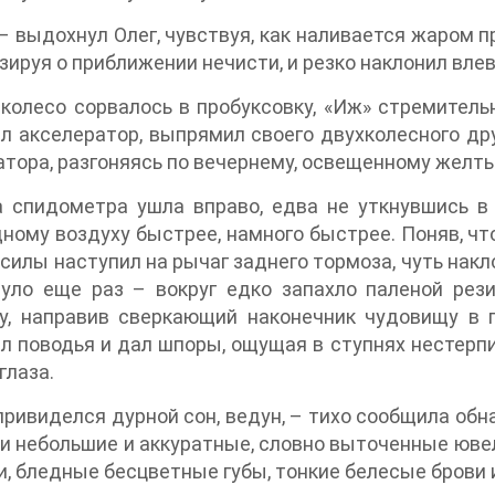
– выдохнул Олег, чувствуя, как наливается жаром 
зируя о приближении нечисти, и резко наклонил влев
колесо сорвалось в пробуксовку, «Иж» стремитель
л акселератор, выпрямил своего двухколесного др
тора, разгоняясь по вечернему, освещенному желт
 спидометра ушла вправо, едва не уткнувшись в 
ному воздуху быстрее, намного быстрее. Поняв, что
 силы наступил на рычаг заднего тормоза, чуть накл
уло еще раз – вокруг едко запахло паленой рези
у, направив сверкающий наконечник чудовищу в п
л поводья и дал шпоры, ощущая в ступнях нестерп
глаза.
привиделся дурной сон, ведун, – тихо сообщила обн
и небольшие и аккуратные, словно выточенные юве
, бледные бесцветные губы, тонкие белесые брови 