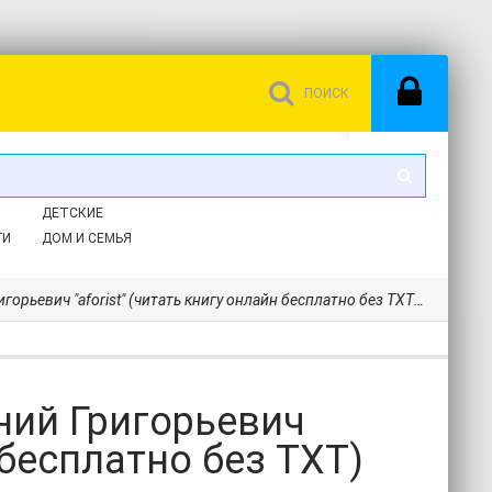
ДЕТСКИЕ
ГИ
ДОМ И СЕМЬЯ
орьевич "aforist" (читать книгу онлайн бесплатно без TXT) 📗
ений Григорьевич
н бесплатно без TXT)