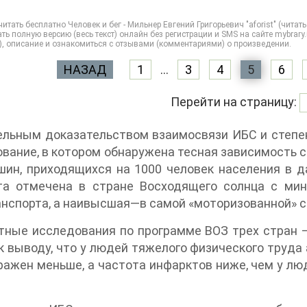
итать бесплатно Человек и бег - Мильнер Евгений Григорьевич "aforist" (читат
ть полную версию (весь текст) онлайн без регистрации и SMS на сайте mybrar
), описание и ознакомиться с отзывами (комментариями) о произведении.
НАЗАД
1
...
3
4
5
6
Перейти на страницу:
ельным доказательством взаимосвязи ИБС и степе
вание, в котором обнаружена тесная зависимость 
ин, приходящихся на 1000 человек населения в д
та отмечена в стране Восходящего солнца с ми
нспорта, а наивысшая—в самой «моторизованной» ст
ные исследования по программе ВОЗ трех стран —
к выводу, что у людей тяжелого физического труда
ажен меньше, а частота инфарктов ниже, чем у л