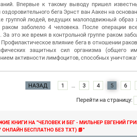
ваний. Впервые к такому выводу пришел известн
 оздоровительного бега Эрнст ван Аакен на основан
е группой людей, ведущих малоподвижный образ ж
в раком заболело 4 человека. После операции в
. За это же время в контрольной группе раком забо
 Профилактическое влияние бега в отношении рак
ифических защитных сил организма (общего им
нием активности лимфоцитов, способных уничтожат
НАЗАД
1
...
3
4
5
6
Перейти на страницу:
ИЕ КНИГИ НА "ЧЕЛОВЕК И БЕГ - МИЛЬНЕР ЕВГЕНИЙ ГРИ
 ОНЛАЙН БЕСПЛАТНО БЕЗ TXT) 📗"