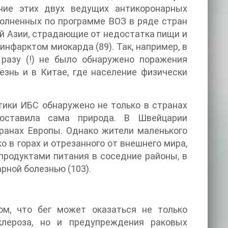
ние этих двух ведущих антикоронарных
полненных по программе ВОЗ в ряде стран
ой Азии, страдающие от недостатка пищи и
нфарктом миокарда (89). Так, например, в
 разу (!) не было обнаружено поражения
знь и в Китае, где население физически
тики ИБС обнаружено не только в странах
поставила сама природа. В Швейцарии
транах Европы. Однако жители маленького
 в горах и отрезанного от внешнего мира,
родуктами питания в соседние районы, в
рной болезнью (103).
м, что бег может оказаться не только
лероза, но и предупреждения раковых