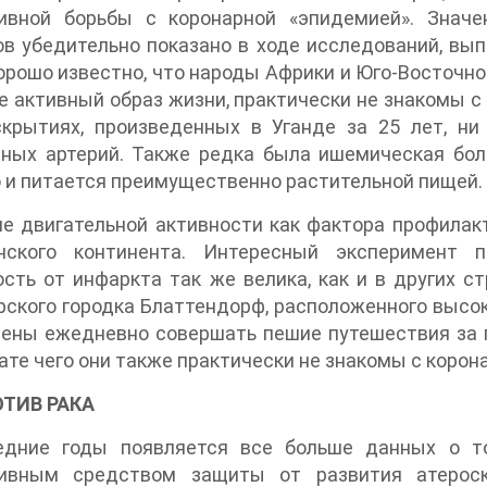
ивной борьбы с коронарной «эпидемией». Значе
в убедительно показано в ходе исследований, вы
орошо известно, что народы Африки и Юго-Восточн
 активный образ жизни, практически не знакомы с и
скрытиях, произведенных в Уганде за 25 лет, ни
ных артерий. Также редка была ишемическая боле
 и питается преимущественно растительной пищей.
е двигательной активности как фактора профилак
нского континента. Интересный эксперимент 
сть от инфаркта так же велика, как и в других с
ского городка Блаттендорф, расположенного высоко
ены ежедневно совершать пешие путешествия за п
ате чего они также практически не знакомы с корона
ОТИВ РАКА
едние годы появляется все больше данных о то
ивным средством защиты от развития атероск