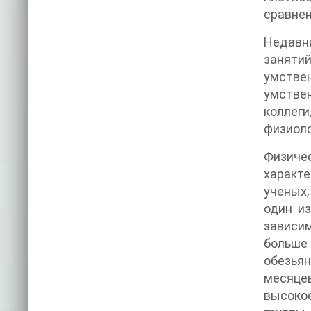
сравнен
Недавни
занятий
умстве
умстве
коллег
физиоло
Физиче
характе
ученых
один и
зависим
больше
обезьян
месяцев
высоко