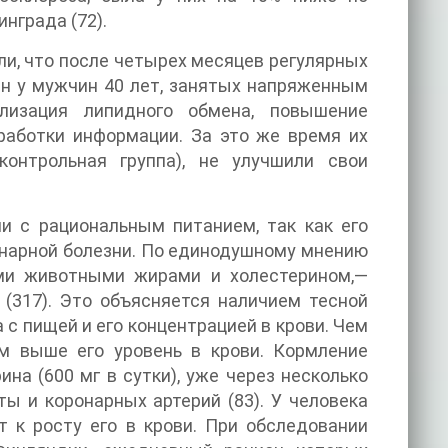
нграда (72).
ли, что после четырех месяцев регулярных
ин у мужчин 40 лет, занятых напряженным
лизация липидного обмена, повышение
работки информации. За это же время их
онтрольная группа), не улучшили свои
и с рациональным питанием, так как его
онарной болезни. По единодушному мнению
ыми животными жирами и холестерином,—
(317). Это объясняется наличием тесной
с пищей и его концентрацией в крови. Чем
м выше его уровень в крови. Кормление
на (600 мг в сутки), уже через несколько
ы и коронарных артерий (83). У человека
 к росту его в крови. При обследовании