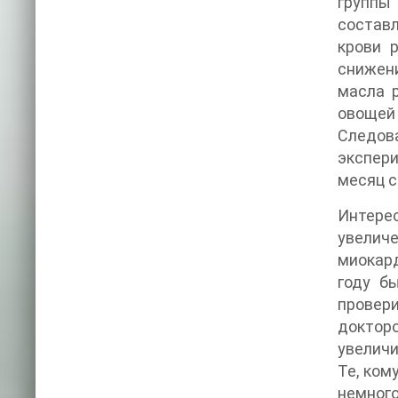
группы
составл
крови 
снижени
масла 
овощей 
Следов
экспери
месяц с
Интере
увеличе
миокард
году б
провер
доктор
увеличи
Те, ком
немног