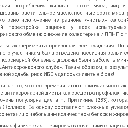
ении потребления жирных сортов мяса, яиц и 
дованы растительное масло, постные сорта мяса, 
мотрено исключение из рациона «чистых» калорий
ой перестройки рациона у всех испытуемых
ринового обмена: снижение холестерина и ЛПНП с
таты эксперимента превзошли все ожидания. По 
 его участникам была отведена пассивная роль и с
 коронарной болезнью должны были заболеть мини
«Антикоронарного клуба». Таким образом, в резул
­ной ходьбы риск ИБС удалось снизить в 6 раз!
я на то, что со времени этого оригинального эк
е антикоронарной диеты как средства профилактики 
очень популярна диета Н. Притикина (283), котор
 Жоллифа. Ее основу составляют сложные углевод
 сочетании с небольшим количеством белков и жиров 
вная физическая тренировка в сочетании с рацион