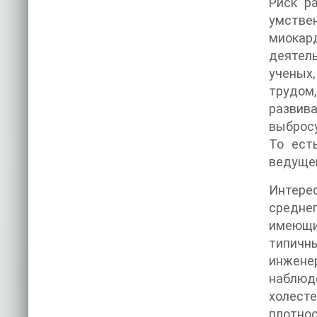
Риск р
умстве
миокар
деятель
ученых,
трудом
развива
выбросу
То ест
ведущем
Интере
средне
имеющи
типичн
инжене
наблюд
холест
плотно