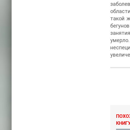
заболе
области
такой ж
бегуно
занятия
умерло.
неспец
увеличе
ПОХОЖ
КНИГУ