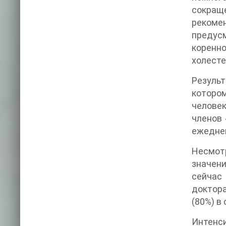
сокращ
рекомен
предус
коренн
холесте
Резуль
котором
человек
членов 
ежеднев
Несмотр
значени
сейчас 
доктора
(80%) в
Интенси