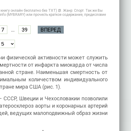
ь книгу онлайн бесплатно без TXT) 📗. Жанр: Спорт. Так же Вы
y.info (MYBRARY) или прочесть краткое содержание, предисловие
7
...
39
ВПЕРЕД
ни физической активности может служить
смертности от инфаркта миокарда от числа
анной стране. Наименьшая смертность от
нимальным количеством индивидуального
ране мира США (рис. 1).
 СССР, Швеции и Чехословакии позволили
 атеросклероз аорты и коронарных артерий
юдей, ведущих малоподвижный образ жизни