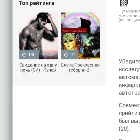
📗
Топ рейтинга
Тут можно ч
можете чита
(аннотацию
130
91
Убедит
Свидание на одну
Елена Прекрасная
исследо
ночь (СИ) - Купер
(сборник) -
Хелен (читать
Малышев Андрей
автомаш
книги онлайн
(книги полностью
инфарк
бесплатно без
.txt) 📗
автотра
Совмест
прийти 
был выр
(20).