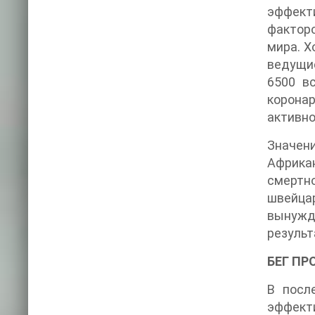
эффект
факторо
мира. Х
ведущие
6500 в
коронар
активно
Значени
Африка
смертно
швейцар
вынужд
результ
БЕГ ПР
В посл
эффект