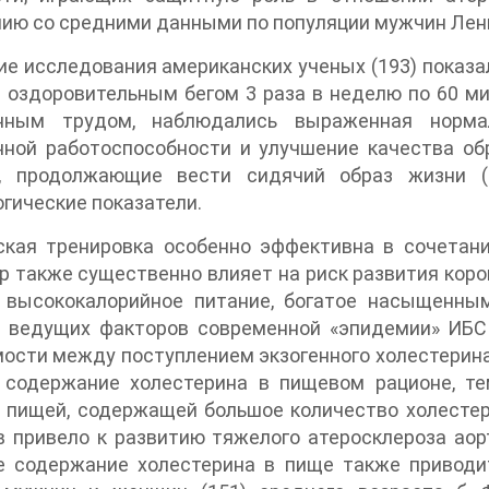
ию со средними данными по популяции мужчин Лени
е исследования американских ученых (193) показа
 оздоровительным бегом 3 раза в неделю по 60 м
нным трудом, наблюдались выраженная норма
нной работоспособности и улучшение качества об
и, продолжающие вести сидячий образ жизни (к
гические показатели.
ская тренировка особенно эффективна в сочетани
р также существенно влияет на риск развития кор
, высококалорийное питание, богатое насыщенн
з ведущих факторов современной «эпидемии» ИБС 
ости между поступлением экзогенного холестерина 
 содержание холестерина в пищевом рационе, те
 пищей, содержащей большое количество холестери
 привело к развитию тяжелого атеросклероза аорт
е содержание холестерина в пище также приводит