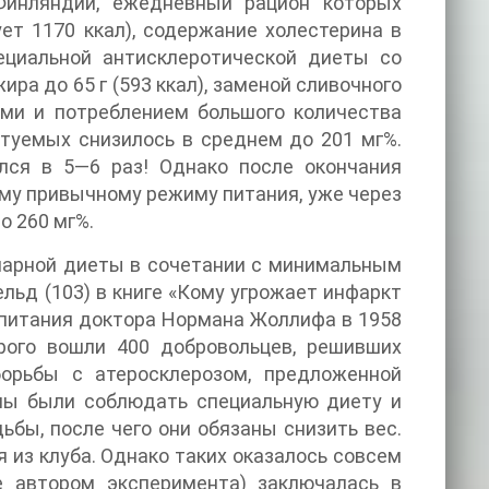
Финляндии, ежедневный рацион которых
ует 1170 ккал), содержание холестерина в
пециальной антисклеротической диеты со
ра до 65 г (593 ккал), заменой сливочного
ми и потреблением большого количества
туемых снизилось в среднем до 201 мг%.
лся в 5—6 раз! Однако после окончания
му привычному режиму питания, уже через
о 260 мг%.
нарной диеты в сочетании с минимальным
ьд (103) в книге «Кому угрожает инфаркт
 питания доктора Нормана Жоллифа в 1958
орого вошли 400 добровольцев, решивших
орьбы с атеросклерозом, предложенной
ны были соблюдать специальную диету и
ьбы, после чего они обязаны снизить вес.
 из клуба. Однако таких оказалось совсем
ое автором эксперимента) заключалась в