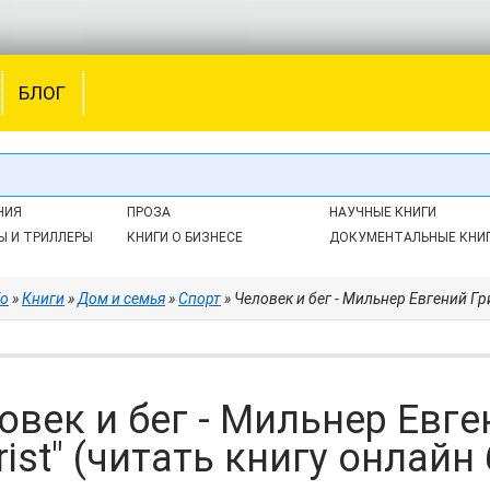
БЛОГ
НИЯ
ПРОЗА
НАУЧНЫЕ КНИГИ
Ы И ТРИЛЛЕРЫ
КНИГИ О БИЗНЕСЕ
ДОКУМЕНТАЛЬНЫЕ КНИ
fo
»
Книги
»
Дом и семья
»
Спорт
» Человек и бег - Мильнер Евгений Григ
овек и бег - Мильнер Евг
orist" (читать книгу онлай