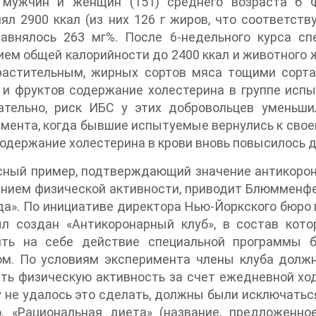
 мужчин и женщин (151) среднего возраста б 
ял 2900 ккал (из них 126 г жиров, что соответств
равнялось 263 мг%. После 6-недельного курса с
ем общей калорийности до 2400 ккал и животного жи
растительным, жирных сортов мяса тощими сорта
и фруктов содержание холестерина в группе испы
ательно, риск ИБС у этих добровольцев уменьши
мента, когда бывшие испытуемые вернулись к свое
одержание холестерина в крови вновь повысилось д
сный пример, подтверждающий значение антикоро
нием физической активности, приводит Блюмменфел
а». По инициативе директора Нью-Йоркского бюро
ыл создан «Антикоронарный клуб», в состав кот
ить на себе действие специальной программы б
ом. По условиям эксперимента члены клуба долж
ть физическую активность за счет ежедневной ход
у не удалось это сделать, должны были исключаться
о. «Рациональная диета» (название, предложенн