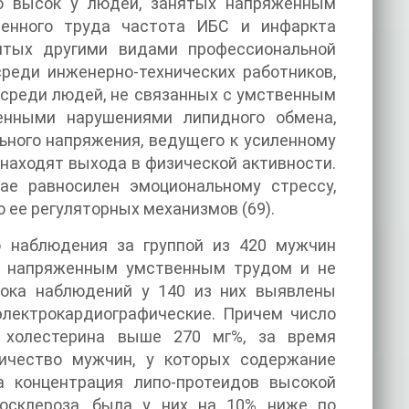
о высок у людей, занятых напряженным
венного труда частота ИБС и инфаркта
ятых другими видами профессиональной
среди инженерно-технических работников,
а среди людей, не связанных с умственным
енными нарушениями липидного обмена,
ьного напряжения, ведущего к усиленному
 находят выхода в физической активности.
е равносилен эмоциональному стрессу,
ее регуляторных механизмов (69).
о наблюдения за группой из 420 мужчин
ых напряженным умственным трудом и не
рока наблюдений у 140 из них выявлены
электрокардиографические. Причем число
ь холестерина выше 270 мг%, за время
личество мужчин, у которых содержание
а концентрация липо-протеидов высокой
осклероза, была у них на 10% ниже по