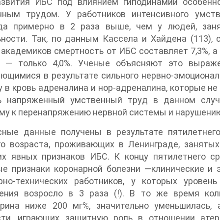
азвития ИБС под влиянием гиподинамии особенн
нным трудом. У работников интенсивного умст
да примерно в 2 раза выше, чем у людей, зан
ности. Так, по данным Кассела и Хайдена (113), 
 академиков смертность от ИБС составляет 7,3%, 
, — только 4,0%. Ученые объясняют это выраж
ющимися в результате сильного нервно-эмоционал
 в кровь адреналина и нор-адреналина, которые не
ь напряженный умственный труд в данном случа
у к перенапряжению нервной системы и нарушению 
сные данные получены в результате пятилетнег
го возраста, проживающих в Ленинграде, занят
х явных признаков ИБС. К концу пятилетнего с
ые признаки коронарной болезни —клинические и 
рно-технических работников, у которых уровен
ения возросло в 3 раза (!). В то же время ко
ерина ниже 200 мг%, значительно уменьшилась, 
сти, играющих защитную роль в отношении атер