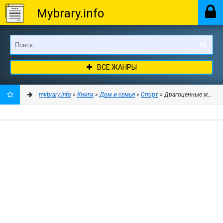
Mybrary.info
ВСЕ ЖАНРЫ
mybrary.info
»
Книги
»
Дом и семья
»
Спорт
» Драгоценные жемчужи
ДОБАВИТЬ
В
ЗАКЛАДКИ