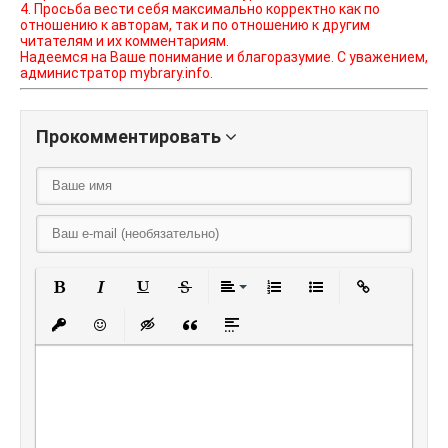
4. Просьба вести себя максимально корректно как по
отношению к авторам, так и по отношению к другим
читателям и их комментариям.
Надеемся на Ваше понимание и благоразумие. С уважением,
администратор mybrary.info.
Прокомментировать
Полужирный
Курсив
Подчеркнутый
Зачеркнутый
Выравнивание
Нумерованный списо
Маркированный
Вставить
Вставить защищенную ссылку
Вставить смайлик
Вставка скрытого текста
Вставка цитаты
Вставка спойлера