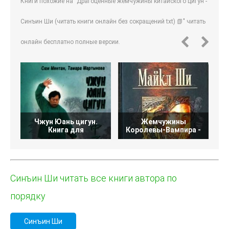
Книги похожие на "Драгоценные жемчужины китайского цигун -
Синъин Ши (читать книги онлайн без сокращений txt) 📗" читать
онлайн бесплатно полные версии.
Чжун Юань цигун.
Жемчужины
Ф
Книга для
Королевы-Вампира -
Синъин Ши читать все книги автора по
порядку
Синъин Ши