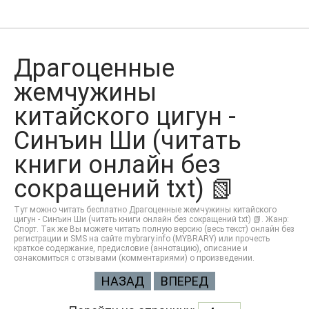
Драгоценные
жемчужины
китайского цигун -
Синъин Ши (читать
книги онлайн без
сокращений txt) 📗
Тут можно читать бесплатно Драгоценные жемчужины китайского
цигун - Синъин Ши (читать книги онлайн без сокращений txt) 📗. Жанр:
Спорт. Так же Вы можете читать полную версию (весь текст) онлайн без
регистрации и SMS на сайте mybrary.info (MYBRARY) или прочесть
краткое содержание, предисловие (аннотацию), описание и
ознакомиться с отзывами (комментариями) о произведении.
НАЗАД
ВПЕРЕД