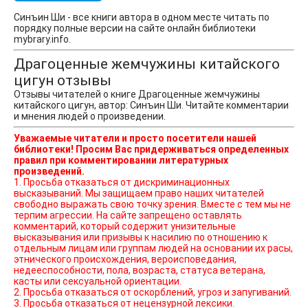
Синъин Ши - все книги автора в одном месте читать по
порядку полные версии на сайте онлайн библиотеки
mybrary.info.
Драгоценные жемчужины китайского
цигун отзывы
Отзывы читателей о книге Драгоценные жемчужины
китайского цигун, автор: Синъин Ши. Читайте комментарии
и мнения людей о произведении.
Уважаемые читатели и просто посетители нашей
библиотеки! Просим Вас придерживаться определенных
правил при комментировании литературных
произведений.
1. Просьба отказаться от дискриминационных
высказываний. Мы защищаем право наших читателей
свободно выражать свою точку зрения. Вместе с тем мы не
терпим агрессии. На сайте запрещено оставлять
комментарий, который содержит унизительные
высказывания или призывы к насилию по отношению к
отдельным лицам или группам людей на основании их расы,
этнического происхождения, вероисповедания,
недееспособности, пола, возраста, статуса ветерана,
касты или сексуальной ориентации.
2. Просьба отказаться от оскорблений, угроз и запугиваний.
3. Просьба отказаться от нецензурной лексики.