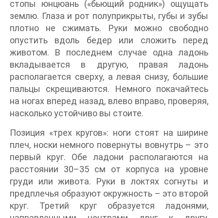
стопы юнцюань («бьющий родник») ощущать
землю. Глаза и рот полуприкрыты, губы и зубы
плотно не сжимать. Руки можно свободно
опустить вдоль бедер или сложить перед
животом. В последнем случае одна ладонь
вкладывается в другую, правая ладонь
располагается сверху, а левая снизу, большие
пальцы скрещиваются. Немного покачайтесь
на ногах вперед назад, влево вправо, проверяя,
насколько устойчиво вы стоите.
Позиция «трех кругов»: ноги стоят на ширине
плеч, носки немного повернуты вовнутрь – это
первый круг. Обе ладони располагаются на
расстоянии 30–35 см от корпуса на уровне
груди или живота. Руки в локтях согнуты и
предплечья образуют окружность – это второй
круг. Третий круг образуется ладонями,
направленными центрами друг к другу,