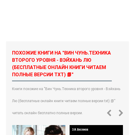
ПОХОЖИЕ КНИГИ НА "ВИН ЧУНЬ.ТЕХНИКА
ВТОРОГО УРОВНЯ - ВЭЙХАНЬ ЛЮ
(БЕСПЛАТНЫЕ ОНЛАЙН КНИГИ ЧИТАЕМ
ПОЛНЫЕ ВЕРСИИ TXT) 📗"
Книги похожие на "Вин Чунь.Техника второго уровня - Вэйхань
Лю (бесплатные онлайн книги читаем полные версии txt) 📗"
читать онлайн бесплатно полные версии.