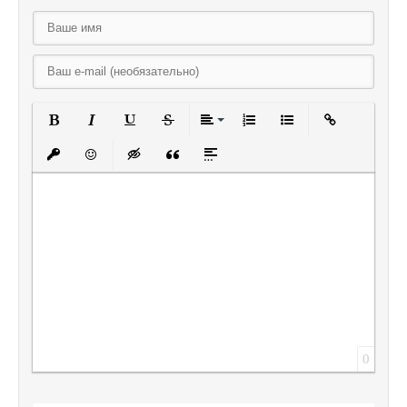
Полужирный
Курсив
Подчеркнутый
Зачеркнутый
Выравнивание
Нумерованный списо
Маркированный
Вставить
Вставить защищенную ссылку
Вставить смайлик
Вставка скрытого текста
Вставка цитаты
Вставка спойлера
0