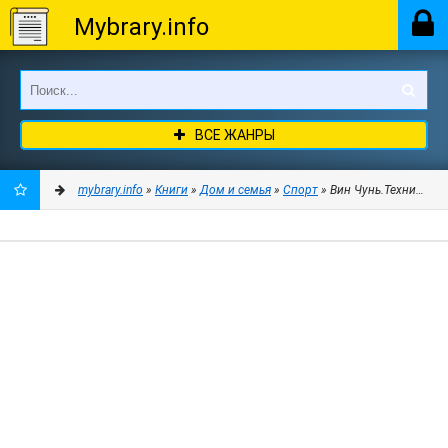
Mybrary.info
ВСЕ ЖАНРЫ
mybrary.info
»
Книги
»
Дом и семья
»
Спорт
» Вин Чунь.Техника вт
ДОБАВИТЬ
В
ЗАКЛАДКИ