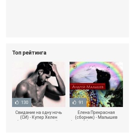
Топ рейтинга
130
91
Свидание на одну ночь
Елена Прекрасная
(СИ) - Купер Хелен
(сборник) - Малышев
(читать книги онлайн
Андрей (книги полностью
бесплатно без
.txt) 📗