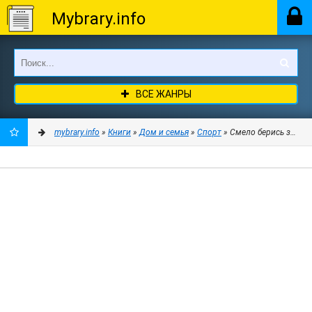
Mybrary.info
ВСЕ ЖАНРЫ
mybrary.info
»
Книги
»
Дом и семья
»
Спорт
» Смело берись за гири
ДОБАВИТЬ
В
ЗАКЛАДКИ