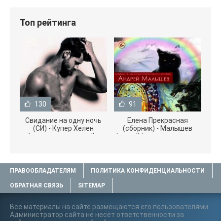
Топ рейтинга
130
91
Свидание на одну ночь
Елена Прекрасная
(СИ) - Купер Хелен
(сборник) - Малышев
(читать книги онлайн
Андрей (книги полностью
бесплатно без
.txt) 📗
ПРАВООБЛАДАТЕЛЯМ
ПОЛИТИКА КОНФИДЕНЦИАЛЬНОСТИ
ОБРАТНАЯ СВЯЗЬ
SITEMAP
Все материалы на сайте размещаются его пользователями.
Администратор сайта не несёт ответственности за