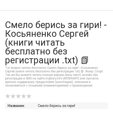
Смело берись за гири! -
Косьяненко Сергей
(книги читать
бесплатно без
регистрации .txt) 📗
Тут можно читать бесплатно Смело берись за гири! - Косьяненко
Сергей (книги читать бесплатно без регистрации .txt) 📗. Жанр: Спорт.
Так же Вы можете читать полную версию (весь текст) онлайн без
регистрации и SMS на сайте mybrary.info (MYBRARY) или прочесть
краткое содержание, предисловие (аннотацию), описание и
ознакомиться с отзывами (комментариями) о произведении.
Название:
Смело берись за гири!