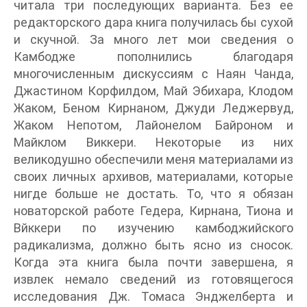
читала три последующих варианта. Без ее
редакторского дара книга получилась бы сухой
и скучной. За много лет мои сведения о
Камбодже пополнились благодаря
многочисленным дискуссиям с Наян Чанда,
Джастином Корфилдом, Май Эбихара, Клодом
Жаком, Беном Кирнаном, Джуди Леджервуд,
Жаком Непотом, Лайонелом Байроном и
Майклом Виккери. Некоторые из них
великодушно обеспечили меня материалами из
своих личных архивов, материалами, которые
нигде больше не достать. То, что я обязан
новаторской работе Гедера, Кирнана, Тиона и
Вйккери по изучению камбоджийского
радикализма, должно быть ясно из сносок.
Когда эта книга была почти завершена, я
извлек немало сведений из готовящегося
исследования Дж. Томаса Энджелберта и