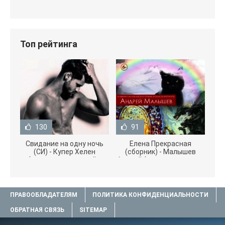
Топ рейтинга
130
91
Свидание на одну ночь
Елена Прекрасная
(СИ) - Купер Хелен
(сборник) - Малышев
(читать книги онлайн
Андрей (книги полностью
бесплатно без
.txt) 📗
ПРАВООБЛАДАТЕЛЯМ
ПОЛИТИКА КОНФИДЕНЦИАЛЬНОСТИ
ОБРАТНАЯ СВЯЗЬ
SITEMAP