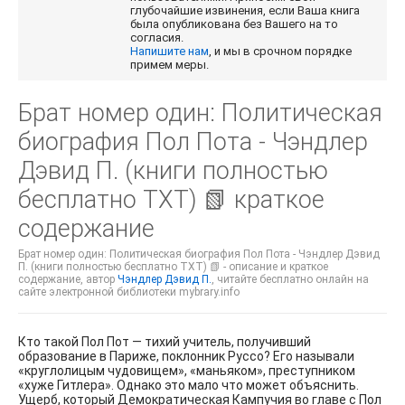
глубочайшие извинения, если Ваша книга
была опубликована без Вашего на то
согласия.
Напишите нам
, и мы в срочном порядке
примем меры.
Брат номер один: Политическая
биография Пол Пота - Чэндлер
Дэвид П. (книги полностью
бесплатно TXT) 📗 краткое
содержание
Брат номер один: Политическая биография Пол Пота - Чэндлер Дэвид
П. (книги полностью бесплатно TXT) 📗 - описание и краткое
содержание, автор
Чэндлер Дэвид П.
, читайте бесплатно онлайн на
сайте электронной библиотеки mybrary.info
Кто такой Пол Пот — тихий учитель, получивший
образование в Париже, поклонник Руссо? Его называли
«круглолицым чудовищем», «маньяком», преступником
«хуже Гитлера». Однако это мало что может объяснить.
Ущерб, который Демократическая Кампучия во главе с Пол