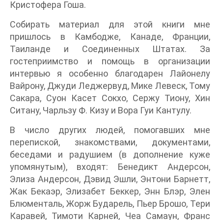
Кристофера Гоша.
Собирать материал для этой книги мне
пришлось в Камбодже, Канаде, Франции,
Таиланде и Соединенных Штатах. За
гостеприимство и помощь в организации
интервью я особенно благодарен Лайонелу
Вайрону, Джуди Леджервуд, Мике Левеск, Тому
Сакара, Суон Касет Сокхо, Сержу Тиону, Хин
Ситану, Чарльзу Ф. Кизу и Вора Гуи Кантулу.
В число других людей, помогавших мне
перепиской, знакомствами, документами,
беседами и радушием (в дополнение куже
упомянутым), входят: Бенедикт Андерсон,
Элиза Андерсон, Дэвид Эшли, Энтони Барнетт,
Жак Бекаэр, Элизабет Беккер, Энн Блэр, Элен
Блюменталь, Жорж Бударель, Пьер Брошо, Тери
Каравей, Тимоти Карней, Чеа Самаун, Франс