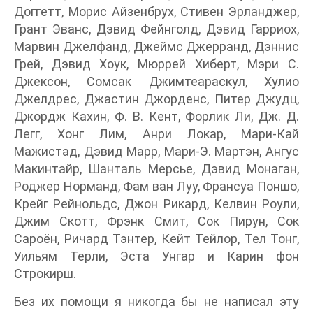
Доггетт, Морис Айзенбрух, Стивен Эрланджер,
Грант Эванс, Дэвид Фейнголд, Дэвид Гарриох,
Марвин Джелфанд, Джеймс Джерранд, Дэннис
Грей, Дэвид Хоук, Мюррей Хиберт, Мэри С.
Джексон, Сомсак Джимтеараскул, Хулио
Джелдрес, Джастин Джорденс, Питер Джудц,
Джордж Кахин, Ф. В. Кент, Форлик Ли, Дж. Д.
Легг, Хонг Лим, Анри Локар, Мари-Кай
Мажистад, Дэвид Марр, Мари-Э. Мартэн, Ангус
Макинтайр, Шанталь Мерсье, Дэвид Монаган,
Роджер Норманд, Фам ван Луу, Франсуа Поншо,
Крейг Рейнольдс, Джон Рикард, Келвин Роули,
Джим Скотт, Фрэнк Смит, Сок Пирун, Сок
Сароён, Ричард Тэнтер, Кейт Тейлор, Тел Тонг,
Уильям Терли, Эста Унгар и Карин фон
Строкирш.
Без их помощи я никогда бы не написал эту