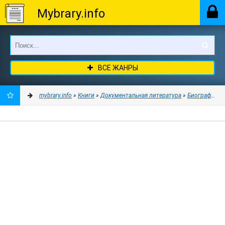
Mybrary.info
ВСЕ ЖАНРЫ
mybrary.info
»
Книги
»
Документальная литература
»
Биографии и
ДОБАВИТЬ
В
ЗАКЛАДКИ