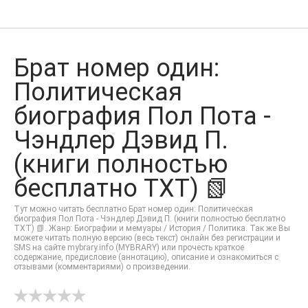
Брат номер один:
Политическая
биография Пол Пота -
Чэндлер Дэвид П.
(книги полностью
бесплатно TXT) 📗
Тут можно читать бесплатно Брат номер один: Политическая
биография Пол Пота - Чэндлер Дэвид П. (книги полностью бесплатно
TXT) 📗. Жанр: Биографии и мемуары / История / Политика. Так же Вы
можете читать полную версию (весь текст) онлайн без регистрации и
SMS на сайте mybrary.info (MYBRARY) или прочесть краткое
содержание, предисловие (аннотацию), описание и ознакомиться с
отзывами (комментариями) о произведении.