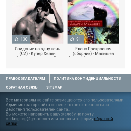
130
91
Свидание на одну ночь
Елена Прекрасная
(СИ) - Купер Хелен
(сборник) - Малышев
(читать книги онлайн
Андрей (книги полностью
бесплатно без
.txt) 📗
ПРАВООБЛАДАТЕЛЯМ
ПОЛИТИКА КОНФИДЕНЦИАЛЬНОСТИ
ОБРАТНАЯ СВЯЗЬ
SITEMAP
Все материалы на сайте размещаются его пользователями.
Администратор сайта не несёт ответственности за
действия пользователей сайта..
Вы можете направить вашу жалобу на почту
mirknigiorg@gmail.com или заполнить форму
обратной
связи
.