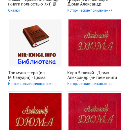
(книги полностью .txt) 📗
Дюма Александр
(читаемые книги читать
Сказки
Исторические приключения
TXT) 📗
Три мушкетера (ил.
Карл Великий - Дюма
М.Лелуара) - Дюма
Александр (читаем книги
Александр (книги читать
онлайн бесплатно
Исторические приключения
Исторические приключения
бесплатно без
полностью .txt) 📗