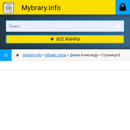
Mybrary.info
ВСЕ ЖАНРЫ
mybrary.info
»
Облако тегов
» Дюма Александр » Страница 8
ДОБАВИТЬ
В
ЗАКЛАДКИ