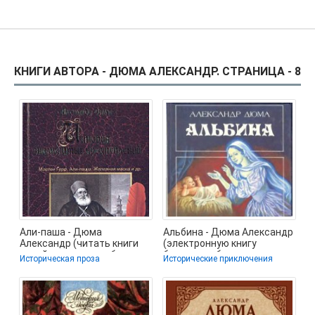
КНИГИ АВТОРА - ДЮМА АЛЕКСАНДР. СТРАНИЦА - 8
Али-паша - Дюма
Альбина - Дюма Александр
Александр (читать книги
(электронную книгу
онлайн полностью без
бесплатно без
Историческая проза
Исторические приключения
сокращений .TXT) 📗
регистрации TXT) 📗