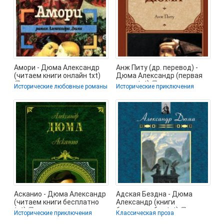
Амори - Дюма Александр
Анж Питу (др. перевод) -
(читаем книги онлайн txt)
Дюма Александр (первая
📗
книга .txt) 📗
Исторические любовные романы
Исторические приключения
Асканио - Дюма Александр
Адская Бездна - Дюма
(читаем книги бесплатно
Александр (книги
txt) 📗
бесплатно без txt) 📗
Исторические приключения
Классическая проза