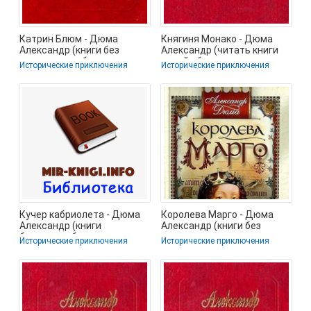
Катрин Блюм - Дюма
Княгиня Монако - Дюма
Александр (книги без
Александр (читать книги
регистрации бесплатно
онлайн бесплатно полные
Исторические приключения
Исторические приключения
полностью txt) 📗
версии
Кучер кабриолета - Дюма
Королева Марго - Дюма
Александр (книги
Александр (книги без
бесплатно без
регистрации полные
Исторические приключения
Исторические приключения
регистрации полные .txt)
версии TXT) 📗