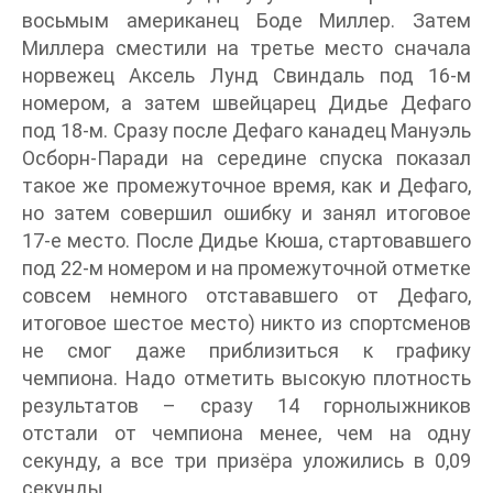
восьмым американец Боде Миллер. Затем
Миллера сместили на третье место сначала
норвежец Аксель Лунд Свиндаль под 16-м
номером, а затем швейцарец Дидье Дефаго
под 18-м. Сразу после Дефаго канадец Мануэль
Осборн-Паради на середине спуска показал
такое же промежуточное время, как и Дефаго,
но затем совершил ошибку и занял итоговое
17‑е место. После Дидье Кюша, стартовавшего
под 22-м номером и на промежуточной отметке
совсем немного отстававшего от Дефаго,
итоговое шестое место) никто из спортсменов
не смог даже приблизиться к графику
чемпиона. Надо отметить высокую плотность
результатов – сразу 14 горнолыжников
отстали от чемпиона менее, чем на одну
секунду, а все три призёра уложились в 0,09
секунды.