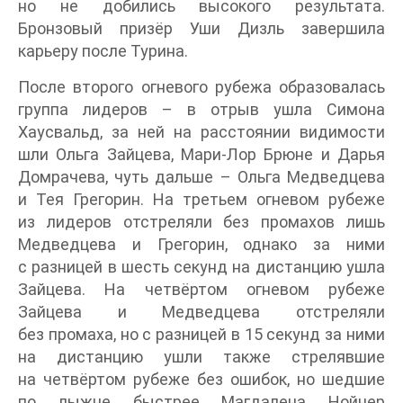
но не добились высокого результата.
Бронзовый призёр Уши Дизль завершила
карьеру после Турина.
После второго огневого рубежа образовалась
группа лидеров – в отрыв ушла Симона
Хаусвальд, за ней на расстоянии видимости
шли Ольга Зайцева, Мари-Лор Брюне и Дарья
Домрачева, чуть дальше – Ольга Медведцева
и Тея Грегорин. На третьем огневом рубеже
из лидеров отстреляли без промахов лишь
Медведцева и Грегорин, однако за ними
с разницей в шесть секунд на дистанцию ушла
Зайцева. На четвёртом огневом рубеже
Зайцева и Медведцева отстреляли
без промаха, но с разницей в 15 секунд за ними
на дистанцию ушли также стрелявшие
на четвёртом рубеже без ошибок, но шедшие
по лыжне быстрее Магдалена Нойнер