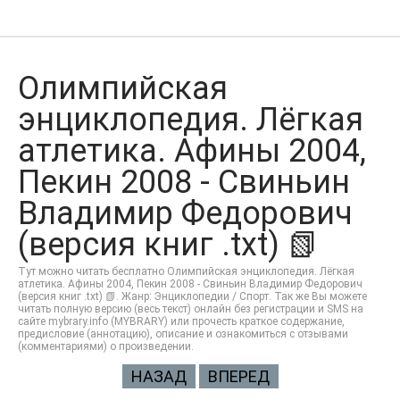
Олимпийская
энциклопедия. Лёгкая
атлетика. Афины 2004,
Пекин 2008 - Свиньин
Владимир Федорович
(версия книг .txt) 📗
Тут можно читать бесплатно Олимпийская энциклопедия. Лёгкая
атлетика. Афины 2004, Пекин 2008 - Свиньин Владимир Федорович
(версия книг .txt) 📗. Жанр: Энциклопедии / Спорт. Так же Вы можете
читать полную версию (весь текст) онлайн без регистрации и SMS на
сайте mybrary.info (MYBRARY) или прочесть краткое содержание,
предисловие (аннотацию), описание и ознакомиться с отзывами
(комментариями) о произведении.
НАЗАД
ВПЕРЕД