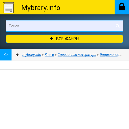
Mybrary.info
ВСЕ ЖАНРЫ
mybrary.info
»
Книги
»
Справочная литература
»
Энциклопедии
» О
ДОБАВИТЬ
В
ЗАКЛАДКИ