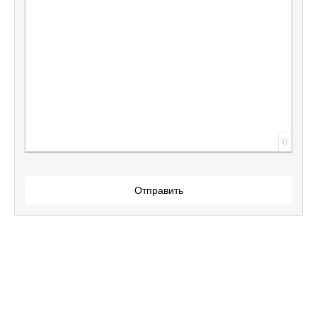
Вставить защищенную ссылку
Вставить смайлик
Вставка скрытого текста
Вставка цитаты
Вставка спойлера
0
Отправить