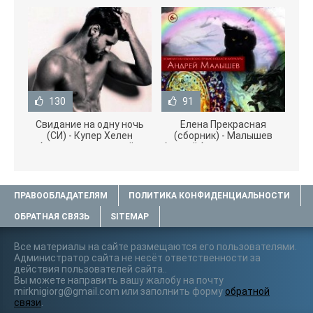
130
91
Свидание на одну ночь
Елена Прекрасная
(СИ) - Купер Хелен
(сборник) - Малышев
(читать книги онлайн
Андрей (книги полностью
бесплатно без
.txt) 📗
ПРАВООБЛАДАТЕЛЯМ
ПОЛИТИКА КОНФИДЕНЦИАЛЬНОСТИ
ОБРАТНАЯ СВЯЗЬ
SITEMAP
Все материалы на сайте размещаются его пользователями.
Администратор сайта не несёт ответственности за
действия пользователей сайта..
Вы можете направить вашу жалобу на почту
mirknigiorg@gmail.com или заполнить форму
обратной
связи
.