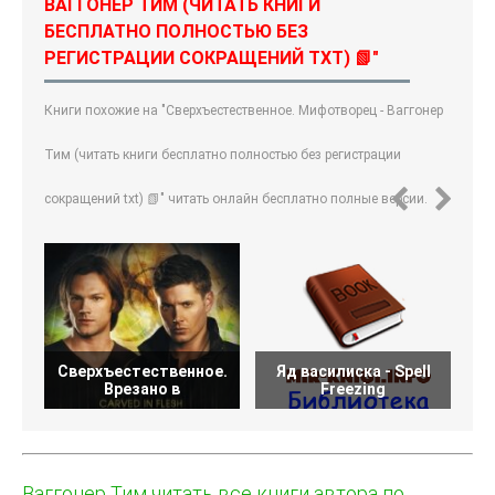
ВАГГОНЕР ТИМ (ЧИТАТЬ КНИГИ
БЕСПЛАТНО ПОЛНОСТЬЮ БЕЗ
РЕГИСТРАЦИИ СОКРАЩЕНИЙ TXT) 📗"
Книги похожие на "Сверхъестественное. Мифотворец - Ваггонер
Тим (читать книги бесплатно полностью без регистрации
сокращений txt) 📗" читать онлайн бесплатно полные версии.
Сверхъестественное.
Яд василиска - Spell
Я
Врезано в
Freezing
Ваггонер Тим читать все книги автора по