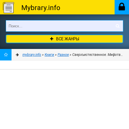
Mybrary.info
ВСЕ ЖАНРЫ
mybrary.info
»
Книги
»
Разное
» Сверхъестественное. Мифотворец -
ДОБАВИТЬ
В
ЗАКЛАДКИ