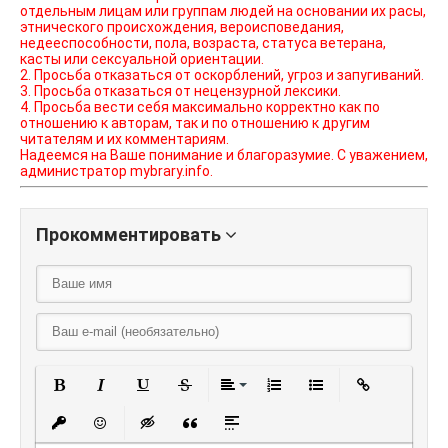
отдельным лицам или группам людей на основании их расы,
этнического происхождения, вероисповедания,
недееспособности, пола, возраста, статуса ветерана,
касты или сексуальной ориентации.
2. Просьба отказаться от оскорблений, угроз и запугиваний.
3. Просьба отказаться от нецензурной лексики.
4. Просьба вести себя максимально корректно как по
отношению к авторам, так и по отношению к другим
читателям и их комментариям.
Надеемся на Ваше понимание и благоразумие. С уважением,
администратор mybrary.info.
Прокомментировать
Полужирный
Курсив
Подчеркнутый
Зачеркнутый
Выравнивание
Нумерованный списо
Маркированный
Вставить