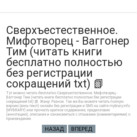
Сверхъестественное.
Мифотворец - Ваггонер
Тим (читать книги
бесплатно полностью
без регистрации
сокращений txt) 📗
Тут можно читать бесплатно Сверхъестественное. Мифотворец -
Ваггонер Тим (читать книги бесплатно полностью без регистрации
сокращений txt) 📗. Жанр: Разное. Так же Вы можете читать полную
версию (весь текст) онлайн без регистрации и SMS на сайте mybrary.info
(MYBRARY) или прочесть краткое содержание, предисловие
(аннотацию), описание и ознакомиться с отзывами (комментариями) о
произведении.
НАЗАД
ВПЕРЕД