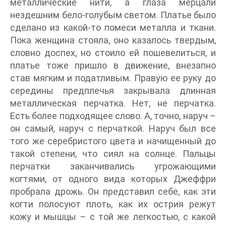
металлические нити, а глаза мерцали
нездешним бело-голубым светом. Платье было
сделано из какой-то помеси металла и ткани.
Пока женщина стояла, оно казалось твердым,
словно доспех, но стоило ей пошевелиться, и
платье тоже пришло в движение, внезапно
став мягким и податливым. Правую ее руку до
середины предплечья закрывала длинная
металлическая перчатка. Нет, не перчатка.
Есть более подходящее слово. А, точно, наруч –
он самый, наруч с перчаткой. Наруч был все
того же серебристого цвета и начищенный до
такой степени, что сиял на солнце. Пальцы
перчатки заканчивались угрожающими
когтями, от одного вида которых Джеффри
пробрала дрожь. Он представил себе, как эти
когти полосуют плоть, как их острия режут
кожу и мышцы – с той же легкостью, с какой