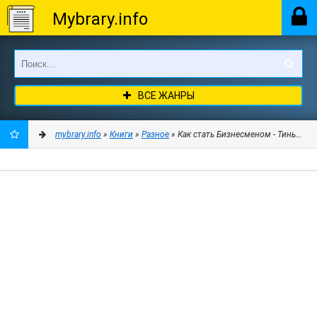
Mybrary.info
ВСЕ ЖАНРЫ
mybrary.info
»
Книги
»
Разное
» Как стать Бизнесменом - Тиньков О
ДОБАВИТЬ
В
ЗАКЛАДКИ