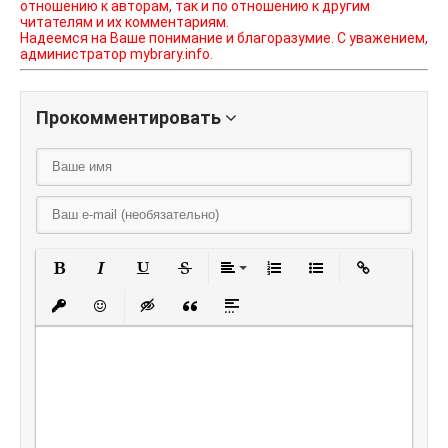
отношению к авторам, так и по отношению к другим
читателям и их комментариям.
Надеемся на Ваше понимание и благоразумие. С уважением,
администратор mybrary.info.
Прокомментировать
Полужирный
Курсив
Подчеркнутый
Зачеркнутый
Выравнивание
Нумерованный списо
Маркированный
Вставить
Вставить защищенную ссылку
Вставить смайлик
Вставка скрытого текста
Вставка цитаты
Вставка спойлера