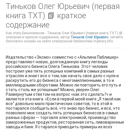
Тиньков Олег Юрьевич (первая
книга TXT) 📗 краткое
содержание
Как стать Бизнесменом - Тиньков Олег Юрьевич (первая книга TXT) 📗 -
описание и краткое содержание, автор
Тиньков Олег Юрьевич
, читайте
бесплатно онлайн на сайте электронной библиотеки mybrary.info
Издательство «Эксмо» совместно с «Альпина Паблишер»
представляют новую, долгожданную книгу легенды
российского бизнеса Олега Тинькова. Этот человек
построил уже пять успешных компаний в самых разных
отраслях и знает все о том, как начать свое дело с нуля и
раскрутить его до бизнеса с многомиллионными, а то и
миллиардными оборотами. Можно ли повторить его путь и
стать столь же успешным? Можно, уверен Олег.
Развернутым ответом на вопрос «как это сделать?» и
является эта книга. «Если в первой моей книге „Я такой как
все“ довольно мало практических советов, то в этой я
постарался сообщить всё, что знаю про бизнес, и всё, что
позволило мне создать пять успешных бизнесов в самых
разных сферах — торговля электроникой, производство
замороженных продуктов, ресторанная сеть, пивоваренные
заводы и банк. Я старался приводить примеры из всех