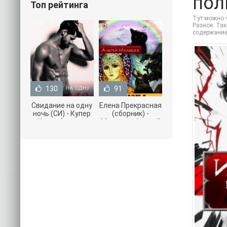
пол
Топ рейтинга
Тут можно ч
Разное. Так
содержание
130
91
Свидание на одну
Елена Прекрасная
ночь (СИ) - Купер
(сборник) -
Хелен (читать
Малышев Андрей
книги онлайн
(книги полностью
бесплатно без
.txt) 📗