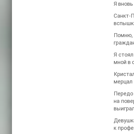
Я вновь
Санкт-
вспышки
Помню,
граждан
Я стоял
мной в 
Кристал
мерцал 
Передо 
на пове
выиграл
Девушка
к профе