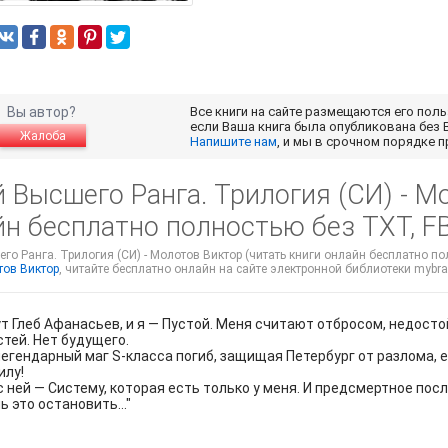
Вы автор?
Все книги на сайте размещаются его пол
если Ваша книга была опубликована без 
Жалоба
Напишите нам
, и мы в срочном порядке 
 Высшего Ранга. Трилогия (СИ) - М
йн бесплатно полностью без TXT, F
го Ранга. Трилогия (СИ) - Молотов Виктор (читать книги онлайн бесплатно пол
ов Виктор
, читайте бесплатно онлайн на сайте электронной библиотеки mybrar
т Глеб Афанасьев, и я — Пустой. Меня считают отбросом, недост
тей. Нет будущего.
легендарный маг S-класса погиб, защищая Петербург от разлома, 
илу!
с ней — Систему, которая есть только у меня. И предсмертное посл
 это остановить..."