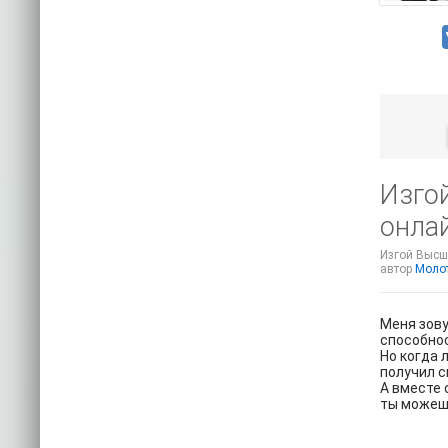
Изгой
онла
Изгой Высше
автор
Молот
Меня зову
способнос
Но когда 
получил с
А вместе 
ты можешь