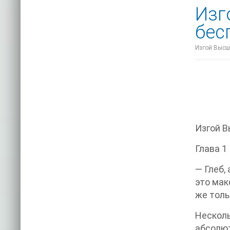
Изг
бес
Изгой Высше
Изгой В
Глава 1
— Глеб,
это мак
же толь
Несколь
абсолют