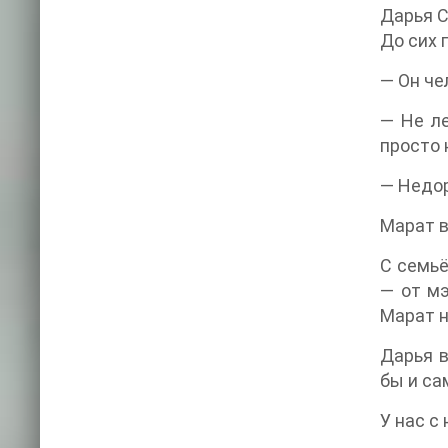
Дарья С
До сих 
— Он че
— Не ле
просто 
— Недор
Марат в
С семьё
— от мэ
Марат н
Дарья в
бы и са
У нас с