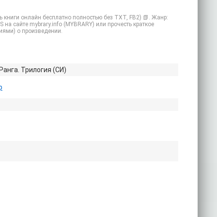
ь книги онлайн бесплатно полностью без TXT, FB2) 📗. Жанр:
S на сайте mybrary.info (MYBRARY) или прочесть краткое
иями) о произведении.
Ранга. Трилогия (СИ)
р