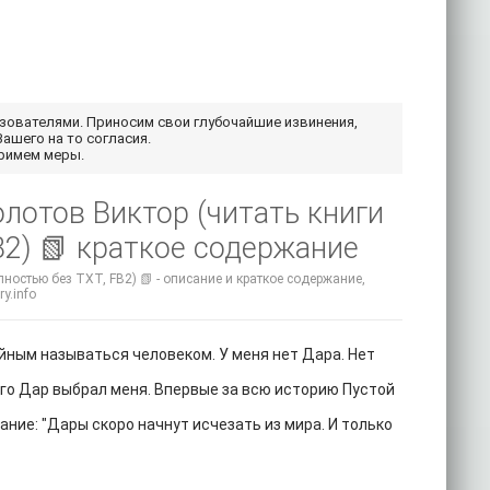
ьзователями. Приносим свои глубочайшие извинения,
Вашего на то согласия.
примем меры.
олотов Виктор (читать книги
B2) 📗 краткое содержание
ностью без TXT, FB2) 📗 - описание и краткое содержание,
y.info
ойным называться человеком. У меня нет Дара. Нет
его Дар выбрал меня. Впервые за всю историю Пустой
ание: "Дары скоро начнут исчезать из мира. И только