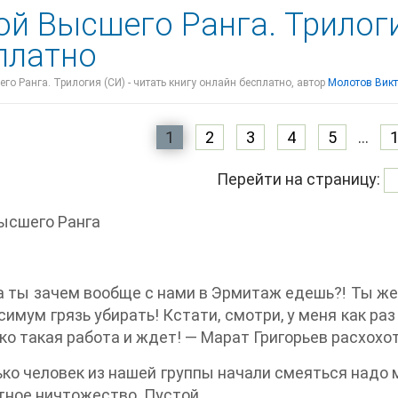
ой Высшего Ранга. Трилоги
платно
го Ранга. Трилогия (СИ) - читать книгу онлайн бесплатно, автор
Молотов Викт
1
2
3
4
5
...
Перейти на страницу:
ысшего Ранга
 а ты зачем вообще с нами в Эрмитаж едешь⁈ Ты же 
симум грязь убирать! Кстати, смотри, у меня как ра
ко такая работа и ждет! — Марат Григорьев расхохо
ко человек из нашей группы начали смеяться надо м
ное ничтожество. Пустой.