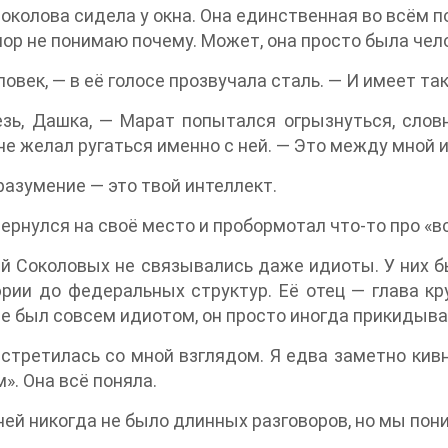
околова сидела у окна. Она единственная во всём по
пор не понимаю почему. Может, она просто была чел
ловек, — в её голосе прозвучала сталь. — И имеет та
зь, Дашка, — Марат попытался огрызнуться, словн
не желал ругаться именно с ней. — Это между мной 
азумение — это твой интеллект.
ернулся на своё место и пробормотал что-то про «в
й Соколовых не связывались даже идиоты. У них б
рии до федеральных структур. Её отец — глава к
е был совсем идиотом, он просто иногда прикидыва
стретилась со мной взглядом. Я едва заметно кивну
м». Она всё поняла.
 ней никогда не было длинных разговоров, но мы пони