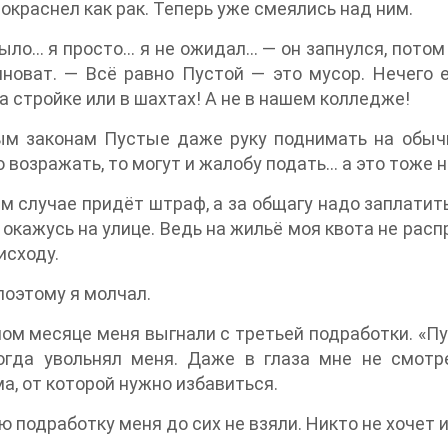
окраснел как рак. Теперь уже смеялись над ним.
ыло… я просто… я не ожидал… — он запнулся, потом 
новат. — Всё равно Пустой — это мусор. Нечего 
а стройке или в шахтах! А не в нашем колледже!
ым законам Пустые даже руку поднимать на обыч
 возражать, то могут и жалобу подать… а это тоже н
м случае придёт штраф, а за общагу надо заплатить
и окажусь на улице. Ведь на жильё моя квота не ра
исходу.
поэтому я молчал.
ом месяце меня выгнали с третьей подработки. «П
когда увольнял меня. Даже в глаза мне не смотр
а, от которой нужно избавиться.
ю подработку меня до сих не взяли. Никто не хочет 