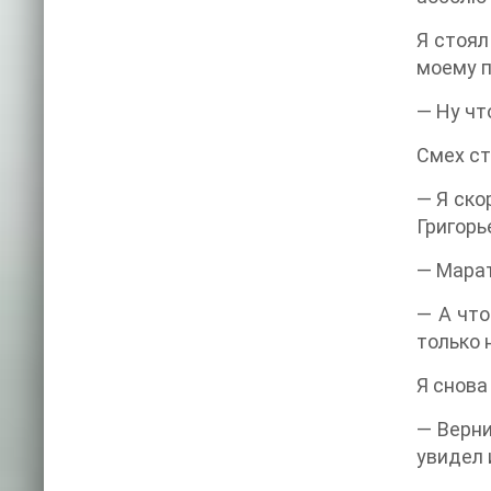
Я стоял
моему п
— Ну чт
Смех ст
— Я ско
Григорь
— Марат
— А что
только 
Я снова
— Верни
увидел 