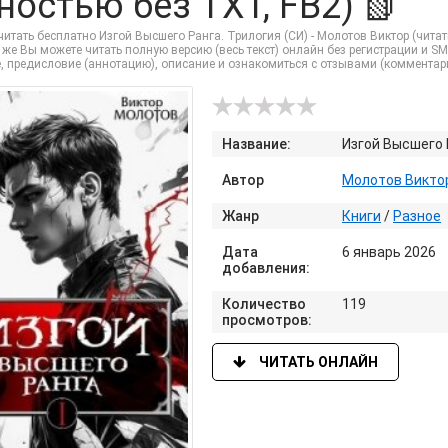
ностью без TXT, FB2) 📗
итать бесплатно Изгой Высшего Ранга. Трилогия (СИ) - Молотов Виктор (читат
 же Вы можете читать полную версию (весь текст) онлайн без регистрации и SM
, предисловие (аннотацию), описание и ознакомиться с отзывами (комментар
Название:
Изгой Высшего 
Автор
Молотов Викто
Жанр
Книги
/
Разное
Дата
6 январь 2026
добавления:
Количество
119
просмотров:
ЧИТАТЬ ОНЛАЙН