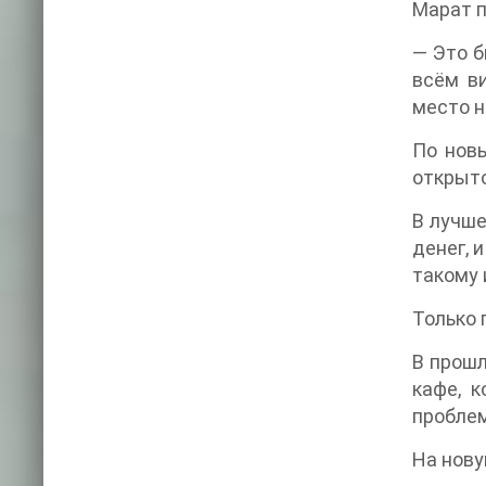
Марат п
— Это б
всём ви
место н
По нов
открыто
В лучше
денег, 
такому 
Только 
В прошл
кафе, 
проблем
На нову