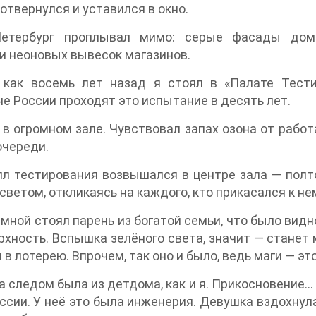
 отвернулся и уставился в окно.
Петербург проплывал мимо: серые фасады домо
 неоновых вывесок магазинов.
 как восемь лет назад я стоял в «Палате Тести
е России проходят это испытание в десять лет.
 в огромном зале. Чувствовал запах озона от рабо
очереди.
л тестирования возвышался в центре зала — полто
светом, откликаясь на каждого, кто прикасался к не
мной стоял парень из богатой семьи, что было видн
рхность. Вспышка зелёного света, значит — станет 
 в лотерею. Впрочем, так оно и было, ведь маги — эт
 следом была из детдома, как и я. Прикосновение
ссии. У неё это была инженерия. Девушка вздохнул