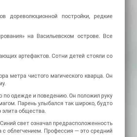
в дореволюционной постройки, редкие
рования» на Васильевском острове. Все
тающих артефактов. Сотни детей стояли со
ра метра чистого магического кварца. Он
му.
о по одежде и поведению. Он положил руку
магом. Парень улыбался так широко, будто
о элита общества.
… Синий свет означал предрасположенность
а с облегчением. Профессия — это средний