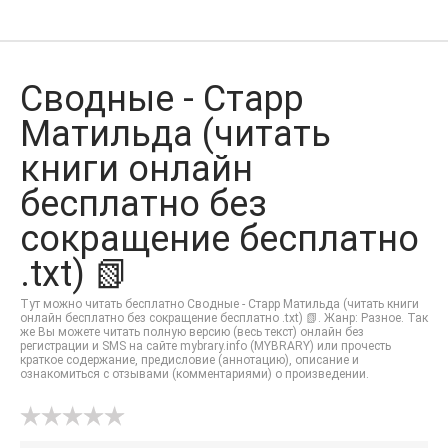
Сводные - Старр
Матильда (читать
книги онлайн
бесплатно без
сокращение бесплатно
.txt) 📗
Тут можно читать бесплатно Сводные - Старр Матильда (читать книги
онлайн бесплатно без сокращение бесплатно .txt) 📗. Жанр: Разное. Так
же Вы можете читать полную версию (весь текст) онлайн без
регистрации и SMS на сайте mybrary.info (MYBRARY) или прочесть
краткое содержание, предисловие (аннотацию), описание и
ознакомиться с отзывами (комментариями) о произведении.