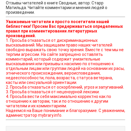
Отзывы читателей о книге Сводные, автор: Старр
Матильда. Читайте комментарии и мнения людей о
произведении.
Уважаемые читатели и просто посетители нашей
библиотеки! Просим Вас придерживаться определенных
правил при комментировании литературных
произведений.
1. Просьба отказаться от дискриминационных
высказываний. Мы защищаем право наших читателей
свободно выражать свою точку зрения. Вместе с тем мы не
терпим агрессии. На сайте запрещено оставлять
комментарий, который содержит унизительные
высказывания или призывы к насилию по отношению к
отдельным лицам или группам людей на основании их расы,
этнического происхождения, вероисповедания,
недееспособности, пола, возраста, статуса ветерана,
касты или сексуальной ориентации.
2. Просьба отказаться от оскорблений, угроз и запугиваний.
3. Просьба отказаться от нецензурной лексики.
4. Просьба вести себя максимально корректно как по
отношению к авторам, так и по отношению к другим
читателям и их комментариям.
Надеемся на Ваше понимание и благоразумие. С уважением,
администратор mybrary.info.