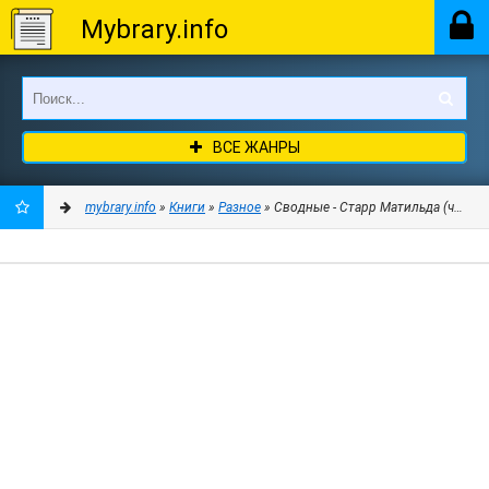
Mybrary.info
ВСЕ ЖАНРЫ
mybrary.info
»
Книги
»
Разное
» Сводные - Старр Матильда (читать 
ДОБАВИТЬ
В
ЗАКЛАДКИ