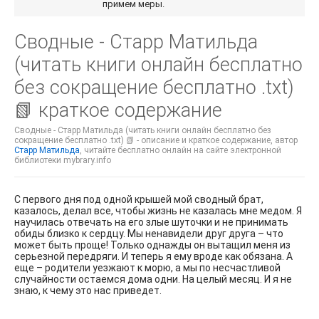
примем меры.
Сводные - Старр Матильда
(читать книги онлайн бесплатно
без сокращение бесплатно .txt)
📗 краткое содержание
Сводные - Старр Матильда (читать книги онлайн бесплатно без
сокращение бесплатно .txt) 📗 - описание и краткое содержание, автор
Старр Матильда
, читайте бесплатно онлайн на сайте электронной
библиотеки mybrary.info
С первого дня под одной крышей мой сводный брат,
казалось, делал все, чтобы жизнь не казалась мне медом. Я
научилась отвечать на его злые шуточки и не принимать
обиды близко к сердцу. Мы ненавидели друг друга – что
может быть проще! Только однажды он вытащил меня из
серьезной передряги. И теперь я ему вроде как обязана. А
еще – родители уезжают к морю, а мы по несчастливой
случайности остаемся дома одни. На целый месяц. И я не
знаю, к чему это нас приведет.