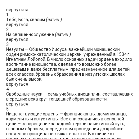
вернуться
1
Тебя, Бога, хвалим
(латин.).
вернуться
2
На священнослужение
(латин.).
вернуться
3
Иезуиты — Общество Иисуса, важнейший монашеский
орден римско-католической церкви, учрежденный в 1534 г.
Игнатием Лойолой. В число основных задач ордена входило
воспитание юношества, сделав его возможно более
дешевым и даже бесплатным, предназначенное для детей
всех классов. Уровень образования в иезуитских школах
был очень высок.
вернуться
4
Свободные науки — семь учебных дисциплин, составлявших
в средние века круг тогдашней образованности.
вернуться
5
Нищенствующие ордены — францисканцы, доминиканцы,
кармелиты и августинцы. Все они сходились в основной
цели — возвращение западной церкви на истинный путь,
главным образом, посредством проведения до крайних
пределов принципа нестяжательства. В отличие от
прежних орденов создали тип странствующего монаха-