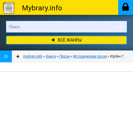
Mybrary.info
ВСЕ ЖАНРЫ
mybrary.info
»
Книги
»
Проза
»
Историческая проза
» Юрбен Грандье
ДОБАВИТЬ
В
ЗАКЛАДКИ