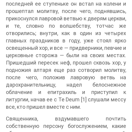
последней ее ступеньке он встал на колени и
прошептал молитву, после чего, поднявшись,
прикоснулся лавровой ветвью к дверям церкви,
и те, словно по волшебству, тотчас же
отворились; внутри, как в один из четырех
главных праздников в году, уже стоял ярко
освещенный хор, и все — придверники, певчие и
церковные сторожа — были на своих местах.
Пришедший пересек неф, прошел сквозь хор, у
подножия алтаря еще раз сотворил молитву,
после чего, положив лавровую ветвь на
дарохранительницу, надел белоснежное
облачение и епитрахиль и приступил к
литургии, начав ее с Те Deum [1] слушали мессу
все, кто пришел вместе с ним.
Священника, вздумавшего почтить
собственную персону богослужением, какие