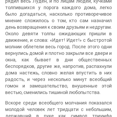
рядил весь Луден, и по лицам людей, кучками
толпившихся у порога каждого дома, легко
было догадаться, насколько противоречивое
мнение сложилось о том, кто сам назначил
день возвращения к своим друзьям и недругам.
Около девяти толпы ожидающих пришли в
движение, и слова: «Идет! Идет!» с быстротой
молнии облетели весь город. После этого одни
вернулись домой и плотно закрыли все двери и
окна, как бывает в дни общественных
беспорядков, другие же, напротив, распахнули
дома настежь, словно желая впустить в них
радость, и через несколько минут всеобщий
гомон и замешательство, внушенные этой
вестью, сменились тишиной любопытства.
Вскоре среди всеобщего молчания показался
молодой человек лет тридцати с небольшим,
державший в руке как символ триумфа