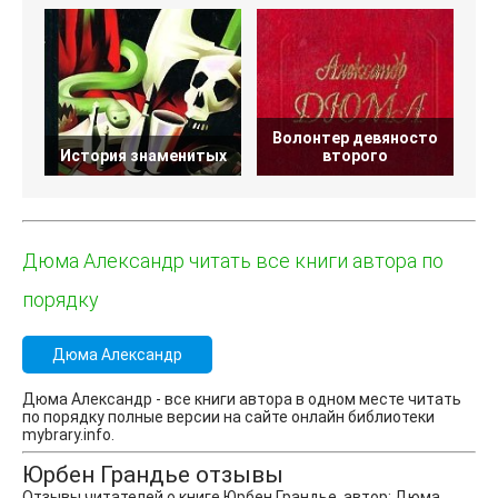
Волонтер девяносто
П
История знаменитых
второго
Дюма Александр читать все книги автора по
порядку
Дюма Александр
Дюма Александр - все книги автора в одном месте читать
по порядку полные версии на сайте онлайн библиотеки
mybrary.info.
Юрбен Грандье отзывы
Отзывы читателей о книге Юрбен Грандье, автор: Дюма