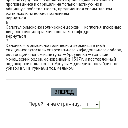
проповедника и отрицали не только частную, но и
общинную собственность, предписывая своим членам
жить исключительно подаянием.
вернуться
6
Капитул римско-католической церкви — коллегия духовных
лиц, состоящих при епископе и его кафедре.
вернуться
7
Каноник — в римско-католической церкви штатный
священнослужитель епархиального кафедрального собора,
состоящий членом капитула. — Урсулинки — женский
монашеский орден, основанный в 1537 г. и поставленный
под покровительство св. Урсулы — дочери короля бриттов,
убитой в VII в. гуннами под Кельном.
ВПЕРЕД
Перейти на страницу: