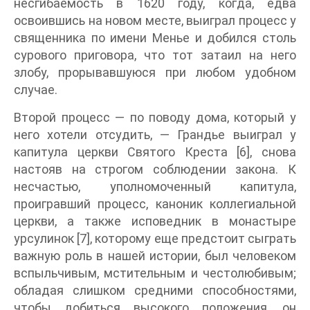
несгибаемость в 1620 году, когда, едва
освоившись на новом месте, выиграл процесс у
священника по имени Менье и добился столь
сурового приговора, что тот затаил на него
злобу, прорывавшуюся при любом удобном
случае.
Второй процесс — по поводу дома, который у
него хотели отсудить, — Грандье выиграл у
капитула церкви Святого Креста [6], снова
настояв на строгом соблюдении закона. К
несчастью, уполномоченный капитула,
проигравший процесс, каноник коллегиальной
церкви, а также исповедник в монастыре
урсулинок [7], которому еще предстоит сыграть
важную роль в нашей истории, был человеком
вспыльчивым, мстительным и честолюбивым;
обладая слишком средними способностями,
чтобы добиться высокого положения, он