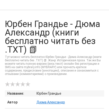
Юрбен Грандье - Дюма
Александр (книги
бесплатно читать без
.TXT) 📗
Тут можно читать бесплатно Юрбен Грандье - Дюма Александр (книги
бесплатно читать без .TXT) 📗. Жанр: Историческая проза. Так же Вы
можете читать полную версию (весь текст) онлайн без регистрации и
SMS на сайте mybrary.info (MYBRARY) или прочесть краткое
содержание, предисловие (аннотацию), описание и ознакомиться с
отзывами (комментариями) о произведении.
Название:
Юрбен Грандье
Автор
Дюма Александр