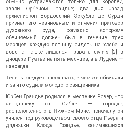
обычно устраиваются только для королей,
звали Юрбеном Грандье; два дня назад
архиепископ Бордосский Эскубло де Сурди
признал его невиновным и отменил приговор
духовного суда, согласно которому
обвиняемый должен был в течение трех
месяцев каждую пятницу сидеть на хлебе и
воде, а также лишался права a divinis [2] в
диоцезе Пуатье на пять месяцев, а в Лудене —
навсегда.
Теперь следует рассказать, в чем же обвиняли
и за что судили молодого священника.
Юрбен Грандье родился в местечке Ровер, что
неподалеку от Сабле — городка,
расположенного в Нижнем Мэне; поначалу он
учился под руководством своего отца Пьера и
дядюшки Клода Грандье, занимавшихся