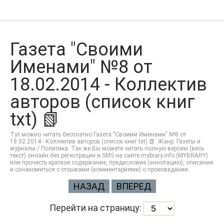
Газета "Своими
Именами" №8 от
18.02.2014 - Коллектив
авторов (список книг
txt) 📗
Тут можно читать бесплатно Газета "Своими Именами" №8 от
18.02.2014 - Коллектив авторов (список книг txt) 📗. Жанр: Газеты и
журналы / Политика. Так же Вы можете читать полную версию (весь
текст) онлайн без регистрации и SMS на сайте mybrary.info (MYBRARY)
или прочесть краткое содержание, предисловие (аннотацию), описание
и ознакомиться с отзывами (комментариями) о произведении.
НАЗАД
ВПЕРЕД
Перейти на страницу: