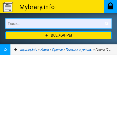
Mybrary.info
ВСЕ ЖАНРЫ
mybrary.info
»
Книги
»
Прочее
»
Газеты и журналы
» Газета "Своим
ДОБАВИТЬ
В
ЗАКЛАДКИ