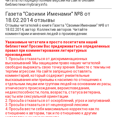
читать по порядку полные версии на сайте онлайн
библиотеки mybrary.info.
Газета "Своими Именами" №8 от
18.02.2014 отзывы
Отзывы читателей о книге Газета "Своими Именами" №8 от
18.02.2014, автор: Коллектив авторов. Читайте
комментарии и мнения людей о произведении.
Уважаемые читатели и просто посетители нашей
библиотеки! Просим Вас придерживаться определенных
правил при комментировании литературных
произведений.
1. Просьба отказаться от дискриминационных
высказываний. Мы защищаем право наших читателей
свободно выражать свою точку зрения. Вместе с тем мы не
терпим агрессии. На сайте запрещено оставлять
комментарий, который содержит унизительные
высказывания или призывы к насилию по отношению к
отдельным лицам или группам людей на основании их расы,
этнического происхождения, вероисповедания,
недееспособности, пола, возраста, статуса ветерана,
касты или сексуальной ориентации.
2. Просьба отказаться от оскорблений, угроз и запугиваний.
3. Просьба отказаться от нецензурной лексики.
4. Просьба вести себя максимально корректно как по
отношению к авторам, так и по отношению к другим