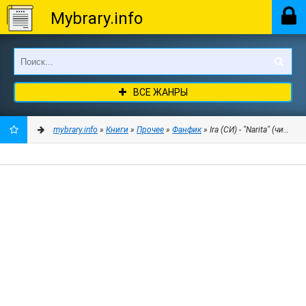
Mybrary.info
ВСЕ ЖАНРЫ
mybrary.info
»
Книги
»
Прочее
»
Фанфик
» Ira (СИ) - "Narita" (чита
ДОБАВИТЬ
В
ЗАКЛАДКИ