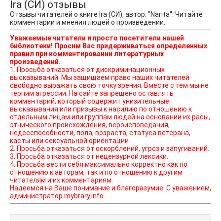
Ira (СИ) отзывы
Отзывы читателей о книге Ira (СИ), автор: "Narita". Читайте
комментарии и мнения людей о произведении.
Уважаемые читатели и просто посетители нашей
библиотеки! Просим Вас придерживаться определенных
правил при комментировании литературных
произведений.
1. Просьба отказаться от дискриминационных
высказываний. Мы защищаем право наших читателей
свободно выражать свою точку зрения. Вместе с тем мы не
терпим агрессии. На сайте запрещено оставлять
комментарий, который содержит унизительные
высказывания или призывы к насилию по отношению к
отдельным лицам или группам людей на основании их расы,
этнического происхождения, вероисповедания,
недееспособности, пола, возраста, статуса ветерана,
касты или сексуальной ориентации.
2. Просьба отказаться от оскорблений, угроз и запугиваний.
3. Просьба отказаться от нецензурной лексики.
4. Просьба вести себя максимально корректно как по
отношению к авторам, так и по отношению к другим
читателям и их комментариям.
Надеемся на Ваше понимание и благоразумие. С уважением,
администратор mybrary.info.