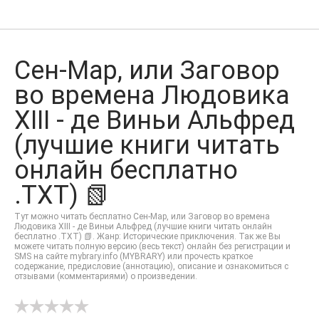
Сен-Map, или Заговор
во времена Людовика
XIII - де Виньи Альфред
(лучшие книги читать
онлайн бесплатно
.TXT) 📗
Тут можно читать бесплатно Сен-Map, или Заговор во времена
Людовика XIII - де Виньи Альфред (лучшие книги читать онлайн
бесплатно .TXT) 📗. Жанр: Исторические приключения. Так же Вы
можете читать полную версию (весь текст) онлайн без регистрации и
SMS на сайте mybrary.info (MYBRARY) или прочесть краткое
содержание, предисловие (аннотацию), описание и ознакомиться с
отзывами (комментариями) о произведении.