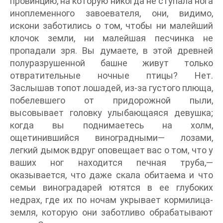
провинцию, на которую никогда не ступала нога
иноплеменного завоевателя, они, видимо,
искони заботились о том, чтобы ни малейший
клочок земли, ни малейшая песчинка не
пропадали зря. Вы думаете, в этой древней
полуразрушенной башне живут только
отвратительные ночные птицы? Нет.
Заслышав топот лошадей, из-за густого плюща,
побелевшего от придорожной пыли,
высовывает головку улыбающаяся девушка;
когда вы поднимаетесь на холм,
ощетинившийся виноградными— лозами,
легкий дымок вдруг оповещает вас о том, что у
ваших ног находится печная труба,—
оказывается, что даже скала обитаема и что
семьи виноградарей ютятся в ее глубоких
недрах, где их по ночам укрывает кормилица-
земля, которую они заботливо обрабатывают