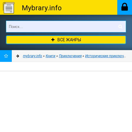
Mybrary.info
ВСЕ ЖАНРЫ
mybrary.info
»
Книги
»
Приключения
»
Исторические приключения
ДОБАВИТЬ
В
ЗАКЛАДКИ