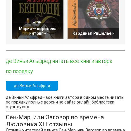
Мария — королева
Т
интриг -
Кардинал Ришелье и
де Виньи Альфред читать все книги автора
по порядку
де Виньи Альфред
де Виньи Альфред - все книги автора в одном месте читать
по порядку полные версии на сайте онлайн библиотеки
mybrary.info.
Сен-Map, или Заговор во времена
Людовика XIII отзывы
Отзывы читателей о книге Сен-Map, или Заговор во времена