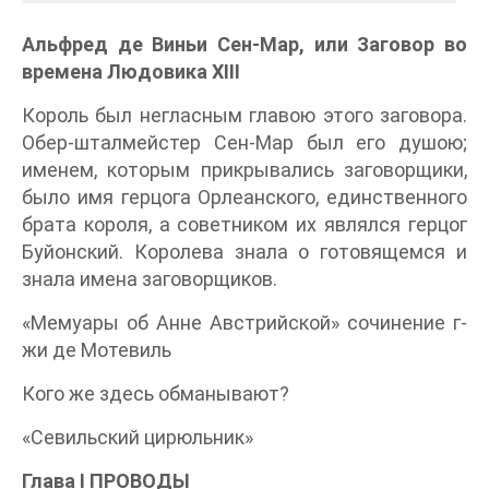
Альфред де Виньи Сен-Map, или Заговор во
времена Людовика XIII
Король был негласным главою этого заговора.
Обер-шталмейстер Сен-Мар был его душою;
именем, которым прикрывались заговорщики,
было имя герцога Орлеанского, единственного
брата короля, а советником их являлся герцог
Буйонский. Королева знала о готовящемся и
знала имена заговорщиков.
«Мемуары об Анне Австрийской» сочинение г-
жи де Мотевиль
Кого же здесь обманывают?
«Севильский цирюльник»
Глава I ПРОВОДЫ