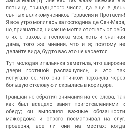
Santa Maria![1] Мне вас так жаль! Выезжать в
пятницу, тринадцатого числа, да еще в день
святых великомучеников Гервасия и Протасия!
Я все утро молилась за господина де Сен-Мара,
но, признаться, никак не могла отогнать от себя
этих страхов; а госпожа моя, хоть и знатная
дама, того же мнения, что и я; поэтому не
делайте вида, будто вас это не касается.
Тут молодая итальянка заметила, что широкие
двери гостиной распахнулись, и это так
испугало ее, что она птичкой порхнула через
большую столовую и скрылась в коридоре.
Граншан не обратил внимания на ее слова, так
как был всецело занят приготовлениями к
обеду; он выполнял важные обязанности
мажордома и строго посматривал на слуг,
проверяя, все ли они на местах; когда