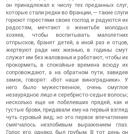
он принадлежал к числу тех преданных слуг,
которые стали редки во Франции, — такие слуги
горюют горестями своих господ и радуются их
радостям, мечтают о женитьбе молодых
хозяев, чтобы воспитывать малолетних
отпрысков, бранят детей, а иной раз и отцов,
жертвуют ради них жизнью, в годины смут
служат им без жалованья и работают, чтобы их
прокормить, в спокойные времена всюду их
сопровождают, а на обратном пути, завидев
замок, говорят: «Вот наши виноградники». У
него было мужественное, очень смуглое
незаурядное лицо и серебристо-седые волосы;
несколько еще не побелевших прядей, как и
густые брови, придавали ему на первый взгляд
чуть суровый вид; но это первое впечатление
смягчалось незлобивым выражением глаз.
Голос его, однако, был грубым. В тот день он