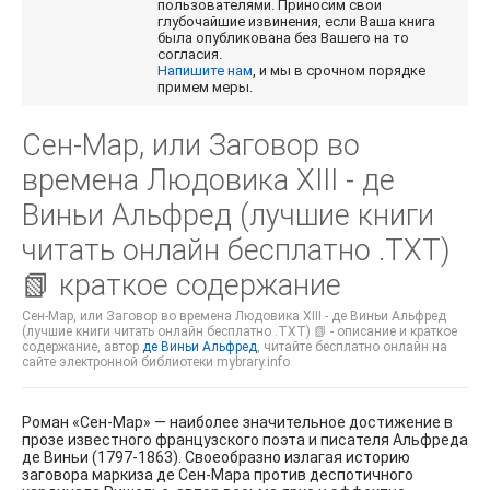
пользователями. Приносим свои
глубочайшие извинения, если Ваша книга
была опубликована без Вашего на то
согласия.
Напишите нам
, и мы в срочном порядке
примем меры.
Сен-Map, или Заговор во
времена Людовика XIII - де
Виньи Альфред (лучшие книги
читать онлайн бесплатно .TXT)
📗 краткое содержание
Сен-Map, или Заговор во времена Людовика XIII - де Виньи Альфред
(лучшие книги читать онлайн бесплатно .TXT) 📗 - описание и краткое
содержание, автор
де Виньи Альфред
, читайте бесплатно онлайн на
сайте электронной библиотеки mybrary.info
Роман «Сен-Map» — наиболее значительное достижение в
прозе известного французского поэта и писателя Альфреда
де Виньи (1797-1863). Своеобразно излагая историю
заговора маркиза де Сен-Мара против деспотичного