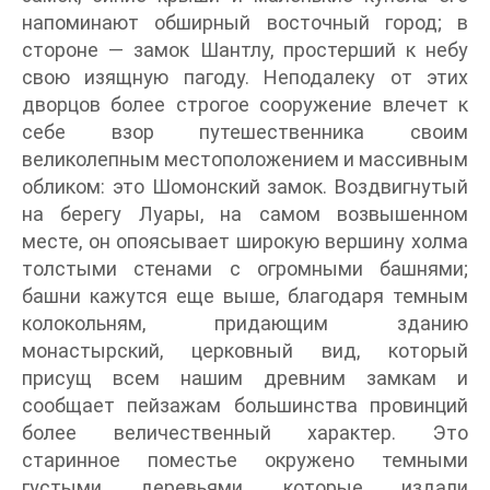
напоминают обширный восточный город; в
стороне — замок Шантлу, простерший к небу
свою изящную пагоду. Неподалеку от этих
дворцов более строгое сооружение влечет к
себе взор путешественника своим
великолепным местоположением и массивным
обликом: это Шомонский замок. Воздвигнутый
на берегу Луары, на самом возвышенном
месте, он опоясывает широкую вершину холма
толстыми стенами с огромными башнями;
башни кажутся еще выше, благодаря темным
колокольням, придающим зданию
монастырский, церковный вид, который
присущ всем нашим древним замкам и
сообщает пейзажам большинства провинций
более величественный характер. Это
старинное поместье окружено темными
густыми деревьями, которые издали