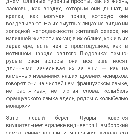
днем. Славные туренцы просты, как их жизнь,
ласковы, как воздух, которым они дышат, и
крепки, как могучая почва, которую они
возделывают. На их смуглых лицах не видно ни
холодной неподвижности жителей севера, ни
излишней живости южан; в их облике, как и в их
характере, есть нечто простодушное, как в
истинном народе святого Людовика: темно-
русые свои волосы они все еще носят
длинными, зачесывая их за уши, — как на
каменных изваяниях наших древних монархов;
говорят они на чистейшем французском языке,
не растягивая, не глотая слова; колыбель
французского языка здесь, рядом с колыбелью
монархии.
Зато левый берег Луары кажется
внушительнее: вдалеке виднеется Шамборский
замок, синие крыши и маленькие купола его