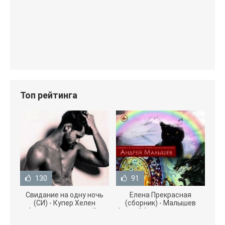
Топ рейтинга
130
91
Свидание на одну ночь
Елена Прекрасная
(СИ) - Купер Хелен
(сборник) - Малышев
(читать книги онлайн
Андрей (книги полностью
бесплатно без
.txt) 📗