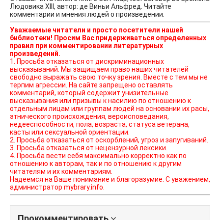
Людовика XIII, автор: де Виньи Альфред. Читайте
комментарии и мнения людей о произведении.
Уважаемые читатели и просто посетители нашей
библиотеки! Просим Вас придерживаться определенных
правил при комментировании литературных
произведений.
1. Просьба отказаться от дискриминационных
высказываний. Мы защищаем право наших читателей
свободно выражать свою точку зрения. Вместе с тем мы не
терпим агрессии. На сайте запрещено оставлять
комментарий, который содержит унизительные
высказывания или призывы к насилию по отношению к
отдельным лицам или группам людей на основании их расы,
этнического происхождения, вероисповедания,
недееспособности, пола, возраста, статуса ветерана,
касты или сексуальной ориентации.
2. Просьба отказаться от оскорблений, угроз и запугиваний.
3. Просьба отказаться от нецензурной лексики.
4. Просьба вести себя максимально корректно как по
отношению к авторам, так и по отношению к другим
читателям и их комментариям.
Надеемся на Ваше понимание и благоразумие. С уважением,
администратор mybrary.info.
Прокомментировать