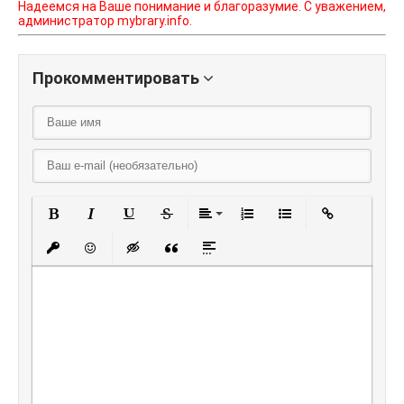
Надеемся на Ваше понимание и благоразумие. С уважением,
администратор mybrary.info.
Прокомментировать
Полужирный
Курсив
Подчеркнутый
Зачеркнутый
Выравнивание
Нумерованный списо
Маркированный
Вставить
Вставить защищенную ссылку
Вставить смайлик
Вставка скрытого текста
Вставка цитаты
Вставка спойлера