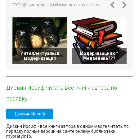
TXT) 📗" читать онлайн бесплатно полные версии.
Интеллектуалы и
Модернизация от
П
модернизация
Медведева???
Дискин Иосиф читать все книги автора по
порядку
Дискин Иосиф
Дискин Иосиф - все книги автора в одном месте читать по
порядку полные версии на сайте онлайн библиотеки
mybrary.info.