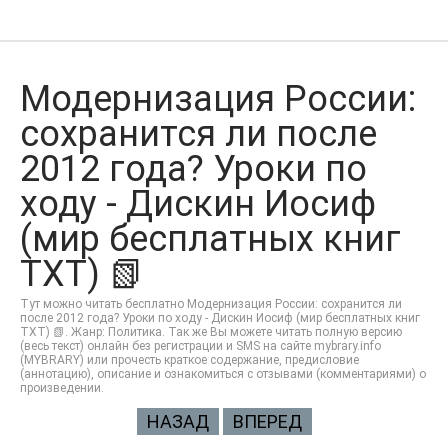
Модернизация России:
сохранится ли после
2012 года? Уроки по
ходу - Дискин Иосиф
(мир бесплатных книг
TXT) 📗
Тут можно читать бесплатно Модернизация России: сохранится ли
после 2012 года? Уроки по ходу - Дискин Иосиф (мир бесплатных книг
TXT) 📗. Жанр: Политика. Так же Вы можете читать полную версию
(весь текст) онлайн без регистрации и SMS на сайте mybrary.info
(MYBRARY) или прочесть краткое содержание, предисловие
(аннотацию), описание и ознакомиться с отзывами (комментариями) о
произведении.
НАЗАД
ВПЕРЕД