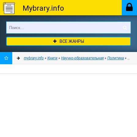
Mybrary.info
ВСЕ ЖАНРЫ
mybrary.info
»
Книги
»
Научно-образовательная
»
Политика
» Модер
ДОБАВИТЬ
В
ЗАКЛАДКИ