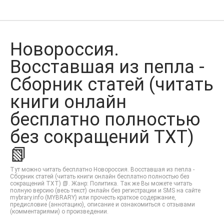
Новороссия.
Восставшая из пепла -
Сборник статей (читать
книги онлайн
бесплатно полностью
без сокращений TXT)
📗
Тут можно читать бесплатно Новороссия. Восставшая из пепла -
Сборник статей (читать книги онлайн бесплатно полностью без
сокращений TXT) 📗. Жанр: Политика. Так же Вы можете читать
полную версию (весь текст) онлайн без регистрации и SMS на сайте
mybrary.info (MYBRARY) или прочесть краткое содержание,
предисловие (аннотацию), описание и ознакомиться с отзывами
(комментариями) о произведении.