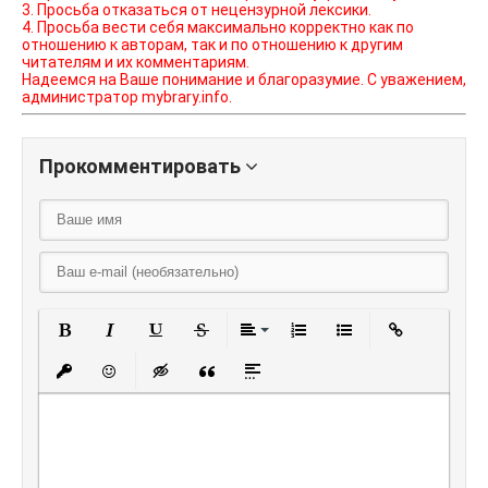
3. Просьба отказаться от нецензурной лексики.
4. Просьба вести себя максимально корректно как по
отношению к авторам, так и по отношению к другим
читателям и их комментариям.
Надеемся на Ваше понимание и благоразумие. С уважением,
администратор mybrary.info.
Прокомментировать
Полужирный
Курсив
Подчеркнутый
Зачеркнутый
Выравнивание
Нумерованный списо
Маркированный
Вставить
Вставить защищенную ссылку
Вставить смайлик
Вставка скрытого текста
Вставка цитаты
Вставка спойлера