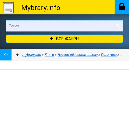
Mybrary.info
ВСЕ ЖАНРЫ
mybrary.info
»
Книги
»
Научно-образовательная
»
Политика
» Новор
ДОБАВИТЬ
В
ЗАКЛАДКИ