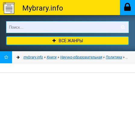
Mybrary.info
ВСЕ ЖАНРЫ
mybrary.info
»
Книги
»
Научно-образовательная
»
Политика
» Полит
ДОБАВИТЬ
В
ЗАКЛАДКИ