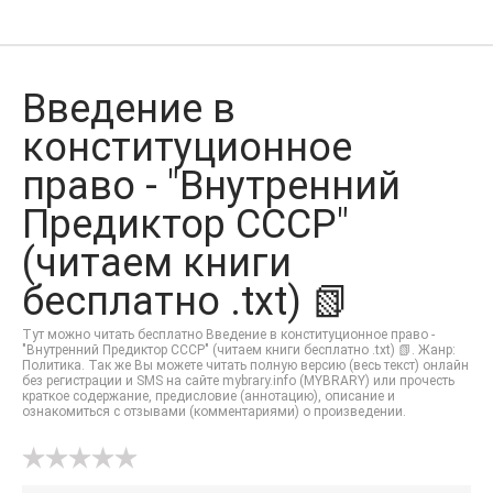
Введение в
конституционное
право - "Внутренний
Предиктор СССР"
(читаем книги
бесплатно .txt) 📗
Тут можно читать бесплатно Введение в конституционное право -
"Внутренний Предиктор СССР" (читаем книги бесплатно .txt) 📗. Жанр:
Политика. Так же Вы можете читать полную версию (весь текст) онлайн
без регистрации и SMS на сайте mybrary.info (MYBRARY) или прочесть
краткое содержание, предисловие (аннотацию), описание и
ознакомиться с отзывами (комментариями) о произведении.