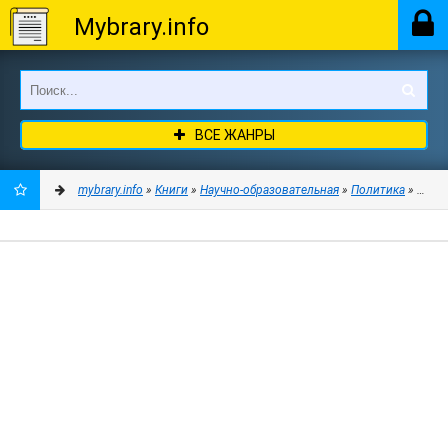
Mybrary.info
ВСЕ ЖАНРЫ
mybrary.info
»
Книги
»
Научно-образовательная
»
Политика
» Введе
ДОБАВИТЬ
В
ЗАКЛАДКИ