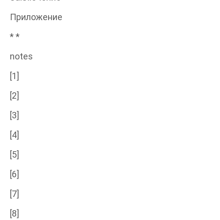
Приложение
* *
notes
[1]
[2]
[3]
[4]
[5]
[6]
[7]
[8]