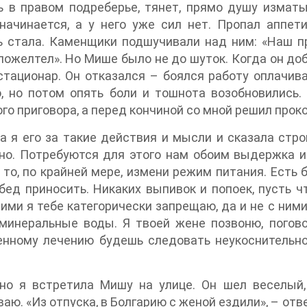
 в правом подреберье, тянет, прямо душу изматы
начинается, а у него уже сил нет. Пропал аппет
 стала. Каменщики подшучивали над ним: «Наш пр
пожелтел». Но Мише было не до шуток. Когда он до
стационар. Он отказался – боялся работу оплачив
, но потом опять боли и тошнота возобновились.
го приговора, а перед кончиной со мной решил прок
а я его за такие действия и мысли и сказала строг
о. Потребуются для этого нам обоим выдержка и 
 то, по крайней мере, измени режим питания. Есть 
бед приносить. Никаких выпивок и попоек, пусть ч
ними я тебе категорически запрещаю, да и не с ним
минеральные воды. Я твоей жене позвоню, погово
нному лечению будешь следовать неукоснительно 
но я встретила Мишу на улице. Он шел веселый,
аю. «Из отпуска, в Болгарию с женой ездили», – отв