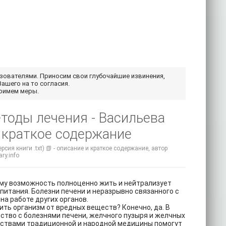
ьзователями. Приносим свои глубочайшие извинения,
Вашего на то согласия.
примем меры.
тоды лечения - Васильева
 краткое содержание
я книги .txt) 📗 - описание и краткое содержание, автор
ry.info
изму возможность полноценно жить и нейтрализует
питания. Болезни печени и неразрывно связанного с
а работе других органов.
ить организм от вредных веществ? Конечно, да. В
ство с болезнями печени, желчного пузыря и желчных
дствами традиционной и народной медицины помогут