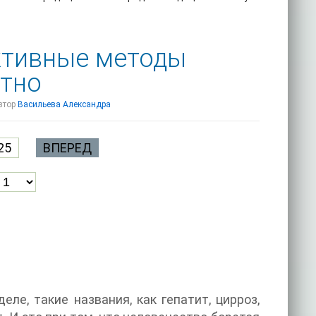
ктивные методы
атно
автор
Васильева Александра
25
ВПЕРЕД
еле, такие названия, как гепатит, цирроз,