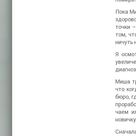
Пока Ми
здорово
точки –
том, чт
ничуть 
Я осмо
увеличе
диагноз
Миша тр
что ког
бюро, г
прорабо
чаем и
новичку
Сначал