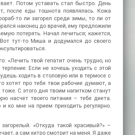
вает. Потом уставать стал быстро. День
ит, после еды тошнота появлялась. Кожа
ораб-то ли загорел среди зимы, то ли от
брался наконец до врачей, ему предложили
аемую потерять. Начал лечиться; кажется,
 Вот тут-то Миша и додумался до своего
онсультироваться.
о: «Лечить твой гепатит очень трудно, но
терпение. Если не хочешь уходить с этой
будешь ходить в столовую или в термосе с
то хотят про тебя твои рабочие думают, а
и тоже. С этого дня твоим напитком станут
рю насчет твоего питания – тебе диета.
и ко мне на прием приходить регулярно.
 загорелый. «Откуда такой красивый?» –
ечает, а сам хитро смотрит на меня. Я даже