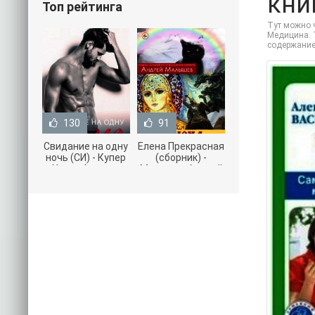
книг
Топ рейтинга
Тут можно ч
Медицина. Т
содержание
130
91
Свидание на одну
Елена Прекрасная
ночь (СИ) - Купер
(сборник) -
Хелен (читать
Малышев Андрей
книги онлайн
(книги полностью
бесплатно без
.txt) 📗