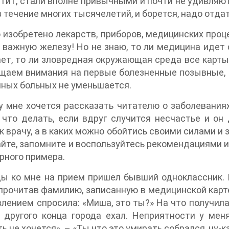
тит, стали вполне привычными и почти не удивляют.
в течение многих тысячелетий, и борется, надо отдат
 изобретено лекарств, приборов, медицинских про
 важную железу! Но не знаю, то ли медицина идет
ет, то ли зловредная окружающая среда все карты 
щаем внимания на первые болезненные позывные, и
ных больных не уменьшается.
 мне хочется рассказать читателю о заболеваниях
 что делать, если вдруг случится несчастье и он
к врачу, а в каких можно обойтись своими силами и 
йте, запомните и воспользуйтесь рекомендациями из
рного примера.
 ко мне на прием пришел бывший одноклассник. Но
прочитав фамилию, записанную в медицинской карт
влением спросила: «Миша, это ты?» На что получила 
 другого конца города ехал. Неприятности у меня
ь не хочется». – «Ты что это умирать собрался, ну-к