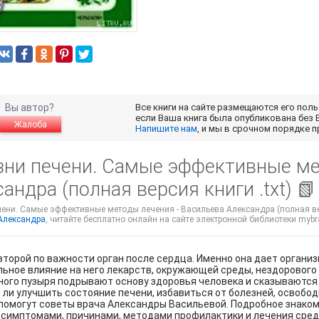
Вы автор?
Все книги на сайте размещаются его пол
если Ваша книга была опубликована без 
Жалоба
Напишите нам
, и мы в срочном порядке 
зни печени. Самые эффективные ме
андра (полная версия книги .txt) 
ени. Самые эффективные методы лечения - Васильева Александра (полная верси
Александра
, читайте бесплатно онлайн на сайте электронной библиотеки mybra
второй по важности орган после сердца. Именно она дает орган
ьное влияние на него лекарств, окружающей среды, нездорового 
ого пузыря подрывают основу здоровья человека и сказываются н
ли улучшить состояние печени, избавиться от болезней, освобод
помогут советы врача Александры Васильевой. Подробное знаком
, симптомами, причинами, методами профилактики и лечения сре