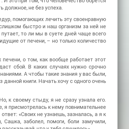
 И это при том, что человечество борется
ь должное, не без успеха.
цедур, помогающих лечить эту своенравную
 слишком быстро и наш организм за ней не
путает, то ли мы в суете дней чаще всего
дущие от печени, – но только количество
 печени, о том, как вообще работает этот
 даст сбой. В каких случаях нужно срочно
знаниями. А чтобы такие знания у вас были,
 данной книги. Начать хочу с одного очень
, к своему стыду, я не сразу узнала его.
е, я присмотрелась к нему повнимательнее
ответ: «Своих не узнаешь, зазналась, а я к
, Сашка, заболел, помоги, боли замучили,
а рассказывай, что у тебя случилось».