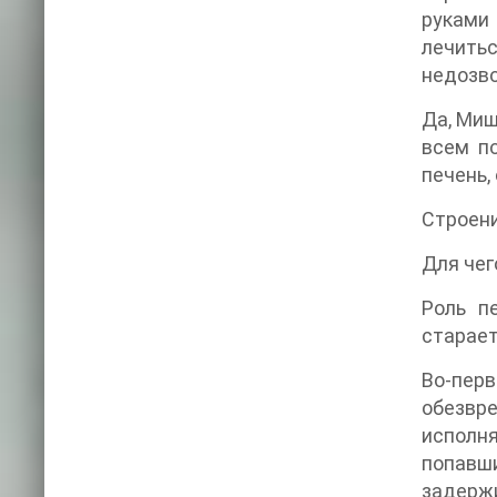
руками 
лечить
недозво
Да, Миш
всем по
печень,
Строени
Для чег
Роль п
старает
Во-пер
обезвр
исполня
попавши
задерж