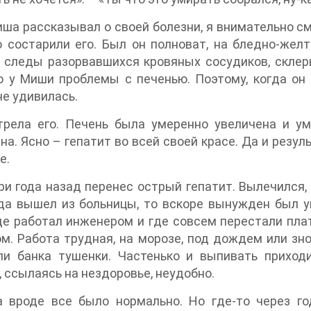
ша рассказывал о своей болезни, я внимательно смо
 состарили его. Был он полноват, на бледно-жел
 следы разорвавшихся кровяных сосудиков, склер
о у Миши проблемы с печенью. Поэтому, когда он с
не удивилась.
трела его. Печень была умеренно увеличена и ум
на. Ясно – гепатит во всей своей красе. Да и резу
е.
и года назад перенес острый гепатит. Вылечился, н
да вышел из больницы, то вскоре вынужден был уй
де работал инженером и где совсем перестали пла
м. Работа трудная, на морозе, под дождем или зн
ли банка тушенки. Частенько и выпивать приходи
, ссылаясь на нездоровье, неудобно.
а вроде все было нормально. Но где-то через г