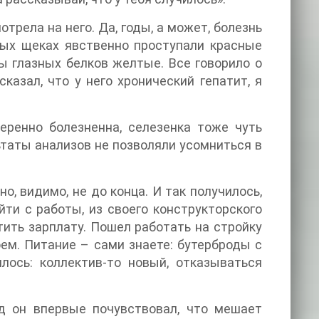
трела на него. Да, годы, а может, болезнь
тых щеках явственно проступали красные
ы глазных белков желтые. Все говорило о
казал, что у него хронический гепатит, я
еренно болезненна, селезенка тоже чуть
льтаты анализов не позволяли усомниться в
о, видимо, не до конца. И так получилось,
ти с работы, из своего конструкторского
тить зарплату. Пошел работать на стройку
оем. Питание – сами знаете: бутерброды с
лось: коллектив-то новый, отказываться
од он впервые почувствовал, что мешает