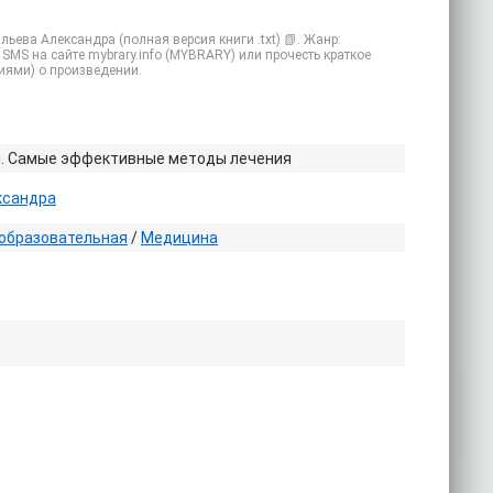
ева Александра (полная версия книги .txt) 📗. Жанр:
 SMS на сайте mybrary.info (MYBRARY) или прочесть краткое
иями) о произведении.
и. Самые эффективные методы лечения
ксандра
образовательная
/
Медицина