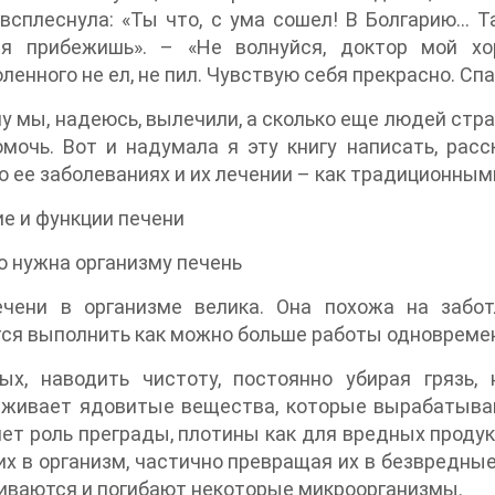
всплеснула: «Ты что, с ума сошел! В Болгарию… Т
ся прибежишь». – «Не волнуйся, доктор мой хо
ленного не ел, не пил. Чувствую себя прекрасно. Спа
у мы, надеюсь, вылечили, а сколько еще людей стра
мочь. Вот и надумала я эту книгу написать, расс
 о ее заболеваниях и их лечении – как традиционны
е и функции печени
о нужна организму печень
ечени в организме велика. Она похожа на забот
ся выполнить как можно больше работы одновремен
вых, наводить чистоту, постоянно убирая грязь,
еживает ядовитые вещества, которые вырабатываю
ет роль преграды, плотины как для вредных продук
х в организм, частично превращая их в безвредные
иваются и погибают некоторые микроорганизмы.