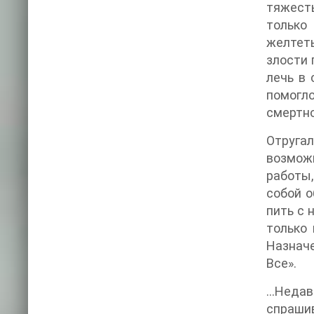
тяжесть
только 
желтеть
злости 
лечь в 
помогло
смертно
Отругал
возможн
работы,
собой о
пить с 
только 
Назначе
Все».
…Недав
спрашив