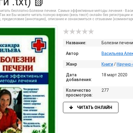
и .txt) 📗
итать бесплатно Болезни печени. Самые эффективные методы лечения - Василь
ак же Вы можете читать полную версию (весь текст) онлайн без регистрации и
, предисловие (аннотацию), описание и ознакомиться с отзывами (комментар
Название:
Болезни печен
Автор
Васильева Але
Жанр
Книги
/
Научно-
Дата
18 март 2020
добавления:
Количество
277
просмотров:
ЧИТАТЬ ОНЛАЙН