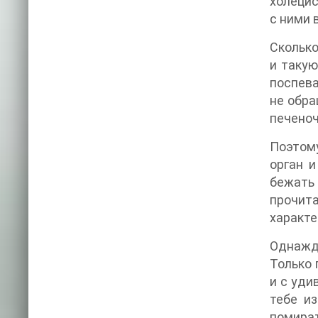
холецис
с ними 
Сколько
и такую
поспева
не обра
печеноч
Поэтому
орган и
бежать 
прочита
характе
Однажды
Только 
и с уди
тебе из
помират