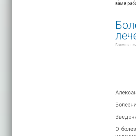
вам в раб
Бол
леч
Болезни пе
Алекса
Болезн
Введен
О болез