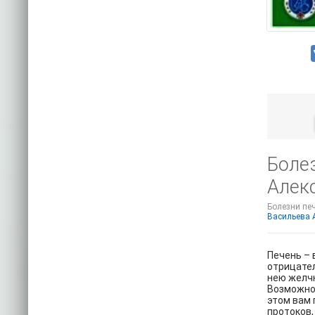
Боле
Алекс
Болезни печ
Васильева 
Печень – 
отрицател
нею желчн
Возможно 
этом вам 
протоков