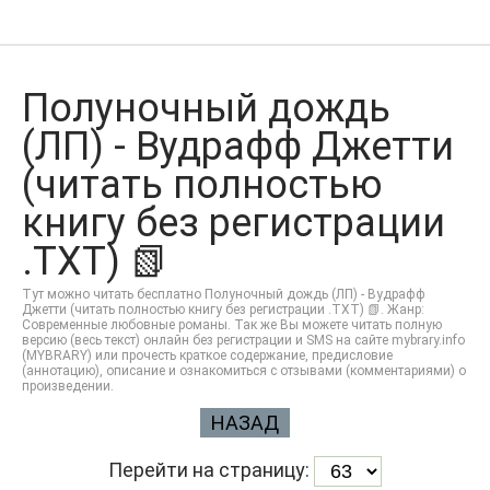
Полуночный дождь
(ЛП) - Вудрафф Джетти
(читать полностью
книгу без регистрации
.TXT) 📗
Тут можно читать бесплатно Полуночный дождь (ЛП) - Вудрафф
Джетти (читать полностью книгу без регистрации .TXT) 📗. Жанр:
Современные любовные романы. Так же Вы можете читать полную
версию (весь текст) онлайн без регистрации и SMS на сайте mybrary.info
(MYBRARY) или прочесть краткое содержание, предисловие
(аннотацию), описание и ознакомиться с отзывами (комментариями) о
произведении.
НАЗАД
Перейти на страницу: