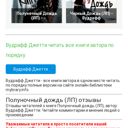
Полуночный Дождь
Черный Дождь (ЛП) -
Ж
(ЛП) -
Вудрафф
Вудрафф Джетти читать все книги автора по
порядку
Вудрафф Джетти
Вудрафф Джетти - все книги автора в одном месте читать
по порядку полные версии на сайте онлайн библиотеки
mybrary.info.
Полуночный дождь (ЛП) отзывы
Отзывы читателей о книге Полуночный дождь (ЛП), автор:
Вудрафф Джетти. Читайте комментарии и мнения людей о
произведении.
Уважаемые читатели и просто посетители нашей