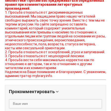
библиотеки! Просим Вас придерживаться определенных
правил при комментировании литературных
произведений.
1. Просьба отказаться от дискриминационных
высказываний. Мы защищаем право наших читателей
свободно выражать свою точку зрения. Вместе с тем мы не
терпим агрессии. На сайте запрещено оставлять
комментарий, который содержит унизительные
высказывания или призывы к насилию по отношению к
отдельным лицам или группам людей на основании их расы,
этнического происхождения, вероисповедания,
недееспособности, пола, возраста, статуса ветерана,
касты или сексуальной ориентации.
2. Просьба отказаться от оскорблений, угроз и запугиваний.
3. Просьба отказаться от нецензурной лексики.
4. Просьба вести себя максимально корректно как по
отношению к авторам, так и по отношению к другим
читателям и их комментариям.
Надеемся на Ваше понимание и благоразумие. С уважением,
администратор mybrary.info.
Прокомментировать