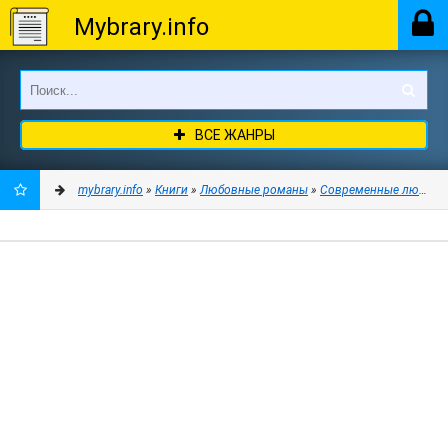
Mybrary.info
ВСЕ ЖАНРЫ
mybrary.info
»
Книги
»
Любовные романы
»
Современные любовн
ДОБАВИТЬ
В
ЗАКЛАДКИ