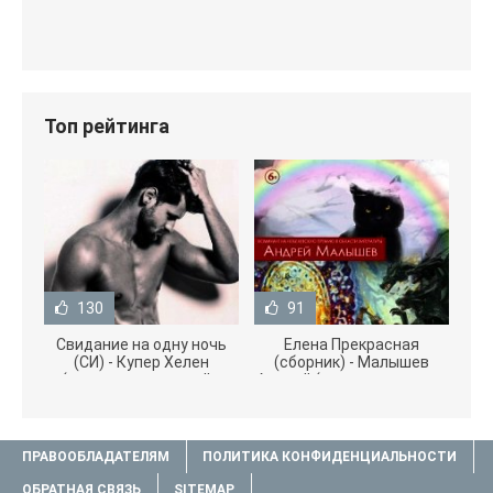
Топ рейтинга
130
91
Свидание на одну ночь
Елена Прекрасная
(СИ) - Купер Хелен
(сборник) - Малышев
(читать книги онлайн
Андрей (книги полностью
бесплатно без
.txt) 📗
ПРАВООБЛАДАТЕЛЯМ
ПОЛИТИКА КОНФИДЕНЦИАЛЬНОСТИ
ОБРАТНАЯ СВЯЗЬ
SITEMAP