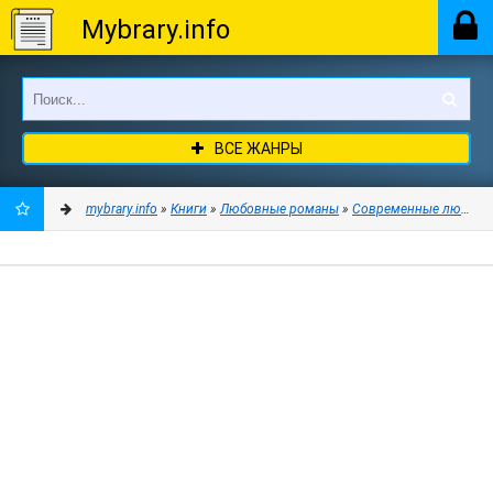
Mybrary.info
ВСЕ ЖАНРЫ
mybrary.info
»
Книги
»
Любовные романы
»
Современные любовн
ДОБАВИТЬ
В
ЗАКЛАДКИ