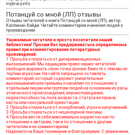
mybrary.info.
Потанцуй со мной (ЛП) отзывы
Отзывы читателей о книге Потанцуй со мной (ЛП), автор:
Каллинан Хайди. Читайте комментарии и мнения людей о
произведении.
Уважаемые читатели и просто посетители нашей
библиотеки! Просим Вас придерживаться определенных
правил при комментировании литературных
произведений.
1. Просьба отказаться от дискриминационных
высказываний. Мы защищаем право наших читателей
свободно выражать свою точку зрения. Вместе с тем мы не
терпим агрессии. На сайте запрещено оставлять
комментарий, который содержит унизительные
высказывания или призывы к насилию по отношению к
отдельным лицам или группам людей на основании их расы,
этнического происхождения, вероисповедания,
недееспособности, пола, возраста, статуса ветерана,
касты или сексуальной ориентации.
2. Просьба отказаться от оскорблений, угроз и запугиваний.
3. Просьба отказаться от нецензурной лексики.
4. Просьба вести себя максимально корректно как по
отношению к авторам, так и по отношению к другим
читателям и их комментариям.
Надеемся на Ваше понимание и благоразумие. С уважением,