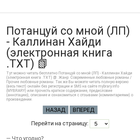
Потанцуй со мной (ЛП)
- Каллинан Хайди
(электронная книга
.TXT) 📗
Тут можно читать бесплатно Потанцуй со мной (ЛП) - Каллинан Хайди
(электронная книга .TXT) 📗. Жанр: Современные любовные романы /
Прочие любовные романы. Так же Вы можете читать полную версию
(весь текст) онлайн без регистрации и SMS на сайте mybrary.info
(MYBRARY) или прочесть краткое содержание, предисловие
(аннотацию), описание и ознакомиться с отзывами (комментариями) о
произведении.
НАЗАД
ВПЕРЕД
Перейти на страницу:
— Что угодно?