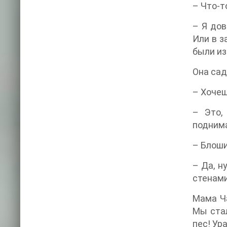
– Что-т
– Я дов
Или в з
были из
Она сад
– Хочеш
– Это,
поднима
– Блош
– Да, н
стенами
Мама Ча
Мы стал
пес! Ур