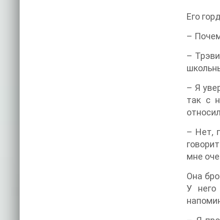
Его гор
– Почем
– Трэви
школьн
– Я уве
так с н
относил
– Нет, 
говорит
мне оче
Она бро
У него
напомин