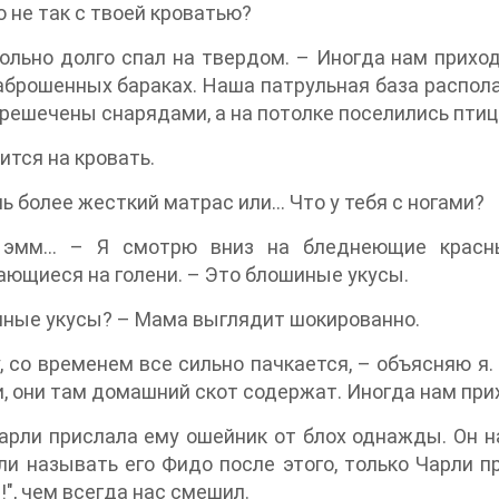
о не так с твоей кроватью?
ольно долго спал на твердом. – Иногда нам прихо
аброшенных бараках. Наша патрульная база распол
решечены снарядами, а на потолке поселились птицы
ится на кровать.
ь более жесткий матрас или… Что у тебя с ногами?
 эмм… – Я смотрю вниз на бледнеющие красн
ющиеся на голени. – Это блошиные укусы.
иные укусы? – Мама выглядит шокированно.
у, со временем все сильно пачкается, – объясняю
, они там домашний скот содержат. Иногда нам прих
рли прислала ему ошейник от блох однажды. Он на
и называть его Фидо после этого, только Чарли пр
а!", чем всегда нас смешил.