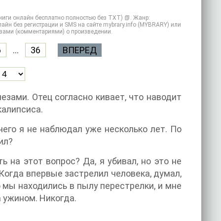
ниги онлайн бесплатно полностью без TXT) 📗. Жанр:
йн без регистрации и SMS на сайте mybrary.info (MYBRARY) или
ывами (комментариями) о произведении.
6
...
36
ВПЕРЕД
езами. Отец согласно кивает, что наводит
калипсиса.
чего я не наблюдал уже несколько лет. По
ил?
 на этот вопрос? Да, я убивал, но это не
Когда впервые застрелил человека, думал,
о мы находились в пылу перестрелки, и мне
за ужином. Никогда.