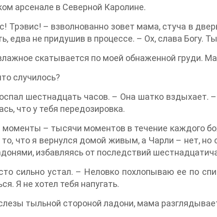
ом арсенале в Северной Каролине.
с! Трэвис! – взволнованно зовет мама, стуча в двер
ь, едва не придушив в процессе. – Ох, слава Богу. Т
влажное скатывается по моей обнаженной груди. Ма
что случилось?
оспал шестнадцать часов. – Она шатко вздыхает. –
ась, что у тебя передозировка.
моменты – тысячи моментов в течение каждого бож
 то, что я вернулся домой живым, а Чарли – нет, но
адонями, избавляясь от последствий шестнадцатича
сто сильно устал. – Неловко похлопываю ее по сп
ся. Я не хотел тебя напугать.
слезы тыльной стороной ладони, мама разглядывает 