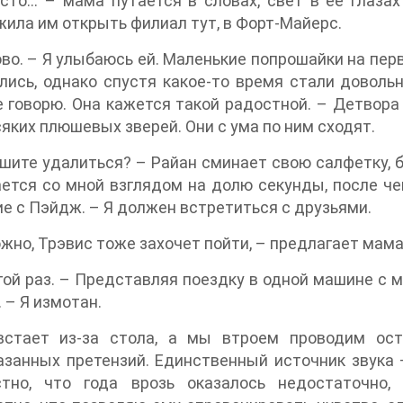
сто… – мама путается в словах, свет в ее глазах
ила им открыть филиал тут, в Форт-Майерс.
во. – Я улыбаюсь ей. Маленькие попрошайки на перв
лись, однако спустя какое-то время стали довол
е говорю. Она кажется такой радостной. – Детвора
сяких плюшевых зверей. Они с ума по ним сходят.
шите удалиться? – Райан сминает свою салфетку, бр
ется со мной взглядом на долю секунды, после чег
е с Пэйдж. – Я должен встретиться с друзьями.
жно, Трэвис тоже захочет пойти, – предлагает мама
гой раз. – Представляя поездку в одной машине с 
 – Я измотан.
встает из-за стола, а мы втроем проводим ост
занных претензий. Единственный источник звука 
стно, что года врозь оказалось недостаточно,