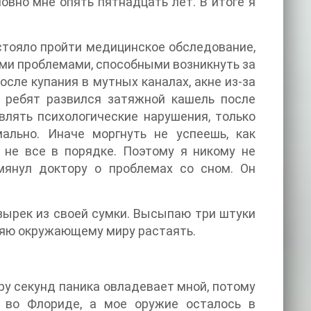
овно мне опять пятнадцать лет. В итоге я
стояло пройти медицинское обследование,
и проблемами, способными возникнуть за
сле купания в мутных каналах, акне из-за
х ребят развился затяжной кашель после
лять психологические нарушения, только
ально. Иначе моргнуть не успеешь, как
 не все в порядке. Поэтому я никому не
мянул доктору о проблемах со сном. Он
узырек из своей сумки. Высыпаю три штуки
воляю окружающему миру растаять.
ару секунд паника овладевает мной, потому
ь во Флориде, а мое оружие осталось в