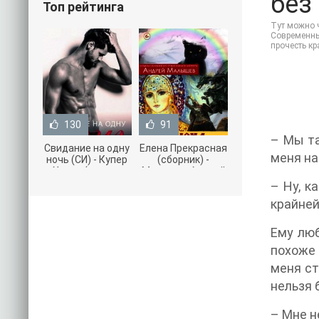
без
Топ рейтинга
Тут можно ч
Современные
прочесть к
130
91
– Мы та
Свидание на одну
Елена Прекрасная
меня на
ночь (СИ) - Купер
(сборник) -
Хелен (читать
Малышев Андрей
книги онлайн
(книги полностью
– Ну, к
бесплатно без
.txt) 📗
крайней
Ему люб
похоже 
меня ст
нельзя 
– Мне н