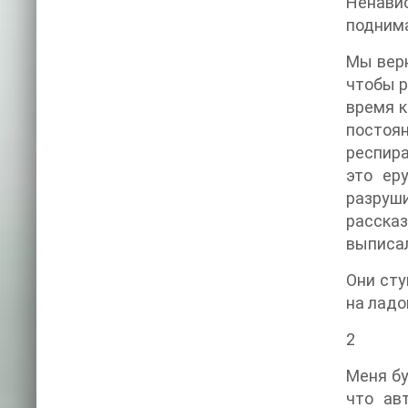
Ненавис
поднима
Мы верн
чтобы р
время к
постоян
респира
это ер
разруши
расска
выписал
Они сту
на ладо
2
Меня бу
что ав