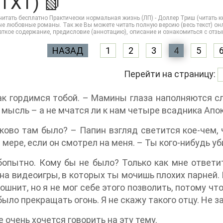
 TXT) 📗
итать бесплатно Практически нормальная жизнь (ЛП) - Доллер Триш (читать к
 любовные романы. Так же Вы можете читать полную версию (весь текст) онла
раткое содержание, предисловие (аннотацию), описание и ознакомиться с отз
НАЗАД
1
2
3
4
5
Перейти на страницу:
к гордимся тобой. – Мамины глаза наполняются сл
 мысль – а не мчатся ли к нам четыре всадника Апо
аково там было? – Папин взгляд светится кое-чем, 
 мере, если он смотрел на меня. – Ты кого-нибудь уб
опытно. Кому бы не было? Только как мне ответить
на видеоигры, в которых ты мочишь плохих парней. 
ошнит, но я не мог себе этого позволить, потому чт
было прекращать огонь. Я не скажу такого отцу. Не 
е очень хочется говорить на эту тему.