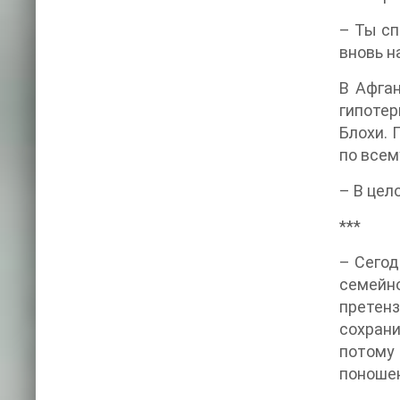
– Ты сп
вновь 
В Афган
гипотер
Блохи. 
по всем
– В цел
***
– Сегод
семейн
претенз
сохран
потому 
поноше