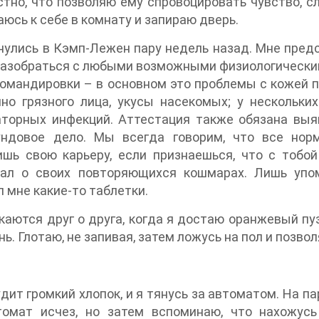
тно, что позволяю ему спровоцировать чувство, сл
юсь к себе в комнату и запираю дверь.
улись в Кэмп-Лежен пару недель назад. Мне пред
азобраться с любыми возможными физиологическим
омандировки – в основном это проблемы с кожей по
но грязного лица, укусы насекомых; у нескольки
торных инфекций. Аттестация также обязана выяв
ундовое дело. Мы всегда говорим, что все норм
шь свою карьеру, если признаешься, что с тобой
зал о своих повторяющихся кошмарах. Лишь упо
 мне какие-то таблетки.
каются друг о друга, когда я достаю оранжевый п
нь. Глотаю, не запивая, затем ложусь на пол и поз
дит громкий хлопок, и я тянусь за автоматом. На п
томат исчез, но затем вспоминаю, что нахожус