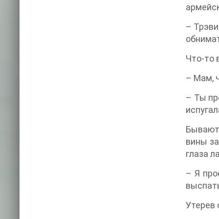
армейск
– Трэви
обнимат
Что-то 
– Мам, 
– Ты пр
испугал
Бывают 
вины за
глаза л
– Я про
выспать
Утерев 