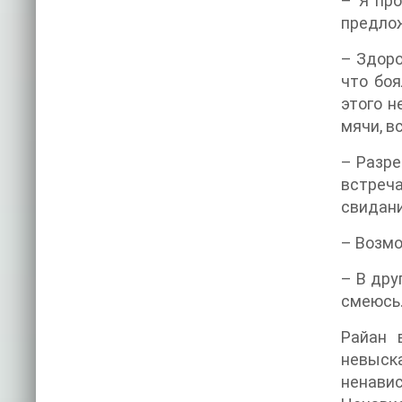
– Я про
предлож
– Здоро
что боя
этого н
мячи, в
– Разре
встреча
свидани
– Возмо
– В дру
смеюсь.
Райан 
невыска
ненави