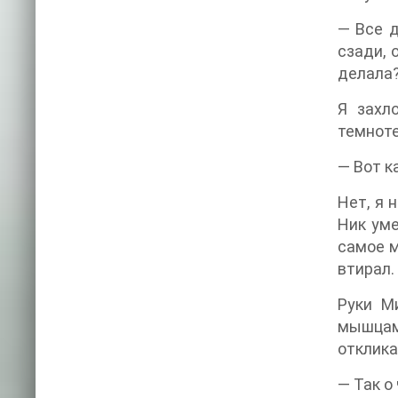
— Все д
сзади, 
делала
Я захл
темноте
— Вот к
Нет, я 
Ник уме
самое м
втирал.
Руки М
мышцам
отклика
— Так о