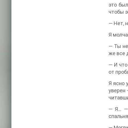
это был
чтобы э
— Нет, 
Я молча
— Ты не
же все 
— И что
от проб
Я ясно 
уверен 
читавши
— Я… —
спальня
— Могли