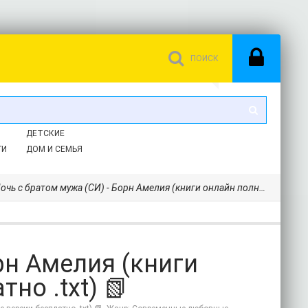
ДЕТСКИЕ
ГИ
ДОМ И СЕМЬЯ
чь с братом мужа (СИ) - Борн Амелия (книги онлайн полные версии бесплатно .txt) 📗
рн Амелия (книги
но .txt) 📗