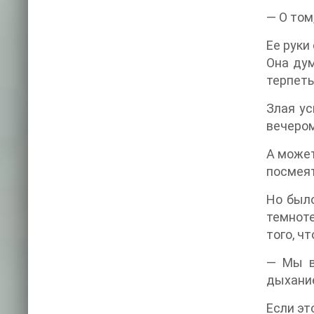
— О том
Ее руки
Она дум
терпеть
Злая ус
вечером
А может
посмеят
Но было
темноте
того, ч
— Мы в
дыхани
Если эт