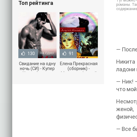
Тут можно ч
Топ рейтинга
романы. Так
содержание
— После
130
91
Никита 
Свидание на одну
Елена Прекрасная
ночь (СИ) - Купер
(сборник) -
ладони 
Хелен (читать
Малышев Андрей
книги онлайн
(книги полностью
— Ник! 
бесплатно без
.txt) 📗
что мой
Несмотр
женой,
физичес
— Все б