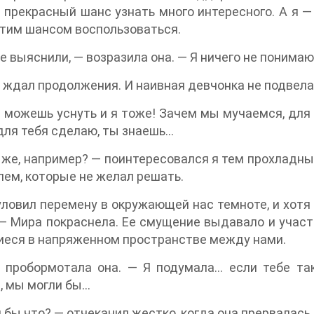
 прекрасный шанс узнать много интересного. А я 
тим шансом воспользоваться.
не выяснили, — возразила она. — Я ничего не понимаю
 ждал продолжения. И наивная девчонка не подвела. 
 можешь уснуть и я тоже! Зачем мы мучаемся, для ч
для тебя сделаю, ты знаешь…
 же, например? — поинтересовался я тем прохладн
лем, которые не желал решать.
уловил перемену в окружающей нас темноте, и хотя 
— Мира покраснела. Ее смущение выдавало и участ
еся в напряженном пространстве между нами.
 пробормотала она. — Я подумала… если тебе та
, мы могли бы…
 бы что? — отчеканил жестко, когда она прервалась.