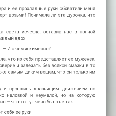
ра и ее прохладные руки обхватили меня
ерт возьми! Понимала ли эта дурочка, что
ка света исчезла, оставив нас в полной
каждый вдох.
. — И о чем же именно?
яла, что из себя представляет ее муженек.
верие и залезать без всякой смазки в то
аже самым диким вещам, что он только им
ку и прошлись дразнящим движением по
ко неловкой и неумелой, но на которую
но — что-то тут явно было не так.
т себя ее руки.