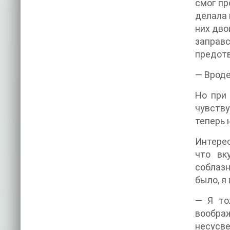
смог пр
делала 
них дво
заправс
предотв
— Вроде
Но при
чувству
теперь 
Интерес
что вк
соблазн
было, я
— Я то
воображ
несусве