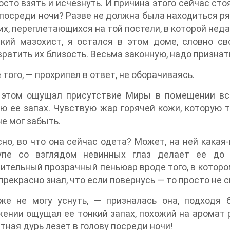
осто взять и исчезнуть. И причина этого сейчас стоя
посреди ночи? Разве не должна была находиться 
их, переплетающихся на той постели, в которой недав
кий мазохист, я остался в этом доме, словно св
ратить их близость. Весьма законную, надо признат
 того, — прохрипел в ответ, не оборачиваясь.
 этом ощущал присутствие Миры в помещении всей
ю ее запах. Чувствую жар горячей кожи, которую 
не мог забыть.
но, во что она сейчас одета? Может, на ней кака
упе со взглядом невинных глаз делает ее до 
ительный прозрачный пеньюар вроде того, в которо
 прекрасно знал, что если повернусь — то просто не с
же не могу уснуть, — призналась она, подходя 
ении ощущал ее тонкий запах, похожий на аромат 
тная дурь лезет в голову посреди ночи!