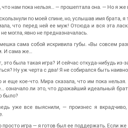
, что нам пока нельзя… — прошептала она. — Но я же 
 скользнули по моей спине, но, услышав имя брата, я 
ала, что перед ней ее муж! Отсюда и вся эта ласка
 не могла, явно не предназначалась.
мешка сама собой искривила губы. «Вы совсем раз
. И сама же…
, это была такая игра? И сейчас откуда-нибудь из-з
ься? Ну уж черта с два! Я не собирался быть наивн
 и еще кое-что. Мира сказала, что им пока нельзя.
… означало ли это, что дражайший идеальный брате
то было?
едь уже все выяснили, — произнес я вкрадчиво,
е.
о просто игра — я готов был ее поддержать. Если же