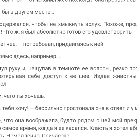
 бы в другом месте…
сдержался, чтобы не хмыкнуть вслух. Похоже, пр
! Что ж, я был абсолютно готов его удовлетворить.
етнее, — потребовал, придвигаясь к ней.
рямо здесь, например…
ул руку и, нащупав в темноте ее волосы, резко по
, открывая себе доступ к ее шее. Издав животны
ел:
, чего ты хочешь.
 тебя хочу! — бессильно простонала она в ответ и у
 ‌ ​ ​ ‌ ​ ‌ ‌ ​ ‌ ​ ​ ​ ‌ ​ ‌ ‌ ‌ ​ ‌ ‌ ​ ​ ​ ‌ ‌ ​ ​ ‌ ‌ ​ ‌ ​ ‌ ​ ​ ​ ‌ ​ ‌ ‌‍Плевать, что он
о самое время, когда я ее касался. Класть я хотел а
ь. Немедленно. Сейчас же.