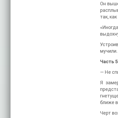
Он выше
расплыв
так, как
«Иногд
выдохну
Устроив
мучили.
Часть 5
— Не сп
Я заме
предста
гнетуще
ближе в
Черт во