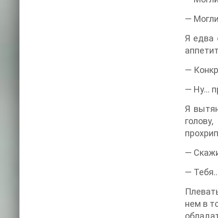
— Могли
Я едва 
аппетит
— Конкр
— Ну… п
Я вытян
голову
прохрип
— Скажи
— Тебя…
‍​ ‌ ‌ ​ ​ ‌ ‌
нем в т
обладат