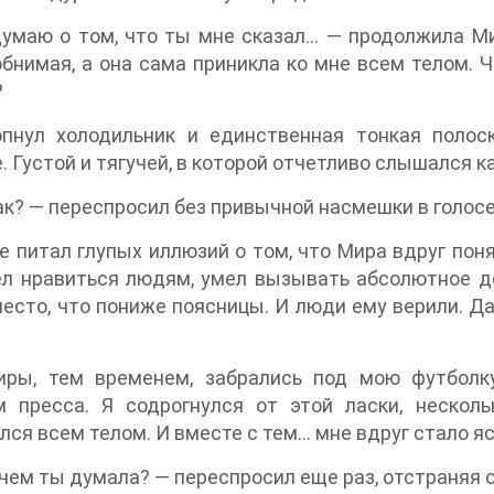
умаю о том, что ты мне сказал… — продолжила Ми
обнимая, а она сама приникла ко мне всем телом. Ч
?
опнул холодильник и единственная тонкая полос
. Густой и тягучей, в которой отчетливо слышался 
ак? — переспросил без привычной насмешки в голосе
не питал глупых иллюзий о том, что Мира вдруг пон
л нравиться людям, умел вызывать абсолютное до
есто, что пониже поясницы. И люди ему верили. Д
иры, тем временем, забрались под мою футбол
 пресса. Я содрогнулся от этой ласки, несколь
лся всем телом. И вместе с тем… мне вдруг стало яс
 чем ты думала? — переспросил еще раз, отстраняя о