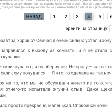
итать бесплатно Ночь с братом мужа (СИ) - Борн Амелия (книги онлайн полны
 же Вы можете читать полную версию (весь текст) онлайн без регистрации и SM
, предисловие (аннотацию), описание и ознакомиться с отзывами (комментар
НАЗАД
1
2
3
4
5
Перейти на страницу:
завтра, хорошо? Сейчас я очень сильно устал и хочу
направился к выходу из комнаты, и я не стала с
в кулачки.
— окликнула его, и он обернулся. Не сразу — какое-
 оклик ему почудился. — Я что-то сделала не так ноч
я на то, что мы не обсуждали ничего из того, ч
 я отчего-то испытала жгучий стыд. Даже щек
ки.
ыло просто прекрасно, маленькая. Спокойной ночи.