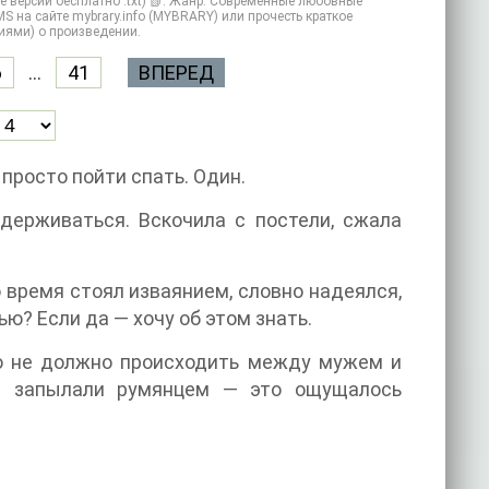
е версии бесплатно .txt) 📗. Жанр: Современные любовные
S на сайте mybrary.info (MYBRARY) или прочесть краткое
иями) о произведении.
6
...
41
ВПЕРЕД
 просто пойти спать. Один.
держиваться. Вскочила с постели, сжала
то время стоял изваянием, словно надеялся,
ью? Если да — хочу об этом знать.
то не должно происходить между мужем и
и запылали румянцем — это ощущалось