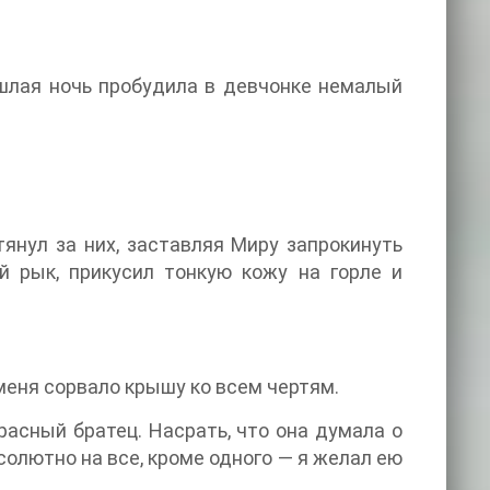
ошлая ночь пробудила в девчонке немалый
тянул за них, заставляя Миру запрокинуть
й рык, прикусил тонкую кожу на горле и
 меня сорвало крышу ко всем чертям.
а воображала, будто рядом с ней мой прекрасный братец. Насрать, что она думала о
бсолютно на все, кроме одного — я желал ею