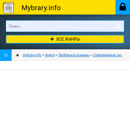
Mybrary.info
ВСЕ ЖАНРЫ
mybrary.info
»
Книги
»
Любовные романы
»
Современные любовн
ДОБАВИТЬ
В
ЗАКЛАДКИ