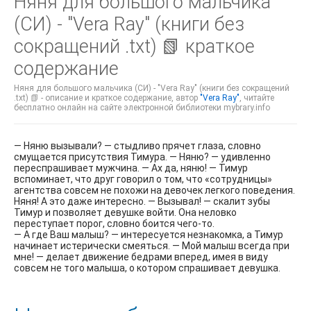
Няня для большого мальчика
(СИ) - "Vera Ray" (книги без
сокращений .txt) 📗 краткое
содержание
Няня для большого мальчика (СИ) - "Vera Ray" (книги без сокращений
.txt) 📗 - описание и краткое содержание, автор
"Vera Ray"
, читайте
бесплатно онлайн на сайте электронной библиотеки mybrary.info
— Няню вызывали? — стыдливо прячет глаза, словно
смущается присутствия Тимура. — Няню? — удивленно
переспрашивает мужчина. — Ах да, няню! — Тимур
вспоминает, что друг говорил о том, что «сотрудницы»
агентства совсем не похожи на девочек легкого поведения.
Няня! А это даже интересно. — Вызывал! — скалит зубы
Тимур и позволяет девушке войти. Она неловко
переступает порог, словно боится чего-то.
— А где Ваш малыш? — интересуется незнакомка, а Тимур
начинает истерически смеяться. — Мой малыш всегда при
мне! — делает движение бедрами вперед, имея в виду
совсем не того малыша, о котором спрашивает девушка.