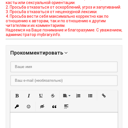
касты или сексуальной ориентации.
2. Просьба отказаться от оскорблений, угроз и запугиваний.
3. Просьба отказаться от нецензурной лексики.
4. Просьба вести себя максимально корректно как по
отношению к авторам, так и по отношению к другим
читателям и их комментариям.
Надеемся на Ваше понимание и благоразумие. С уважением,
администратор mybrary.info.
Прокомментировать
Полужирный
Курсив
Подчеркнутый
Зачеркнутый
Выравнивание
Нумерованный списо
Маркированный
Вставить
Вставить защищенную ссылку
Вставить смайлик
Вставка скрытого текста
Вставка цитаты
Вставка спойлера